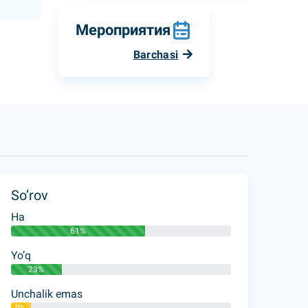
Мероприятия
Barchasi
So’rov
Ha
61%
Yo’q
23%
Unchalik emas