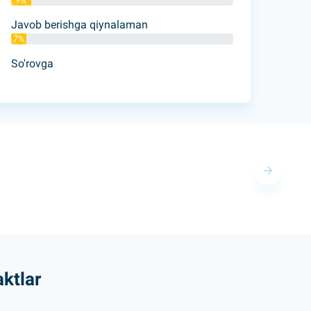
9%
Javob berishga qiynalaman
7%
So'rovga
ktlar