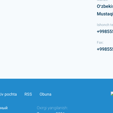
Oʻzbeki
Mustaqil
Ishonch te
+99855
Fax:
+99855
tiv pochta
RSS
Obuna
нный
Oxirgi yangilanish: