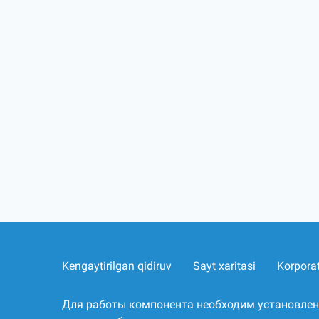
Kengaytirilgan qidiruv
Sayt xaritasi
Korpora
Для работы компонента необходим установле