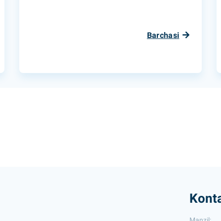
Barchasi
Konta
Manzil: