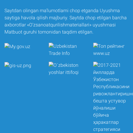
Saytdan olingan ma’lumotlarni chop etganda Uyushma
saytiga havola qilish majburiy. Saytda chop etilgan barcha
axborotlar «O‘zsanoatqurilishmateriallari» uyushmasi
Matbuot guruhi tomonidan taqdim etilgan.