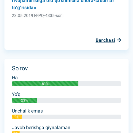
rivojlantirishga oid qo‘shimcha chora-tadbirlar
to‘g‘risida»
23.05.2019 №PQ-4335-son
Barchasi
So’rov
Ha
61%
Yo’q
23%
Unchalik emas
9%
Javob berishga qiynalaman