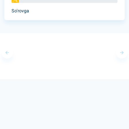
7%
So'rovga