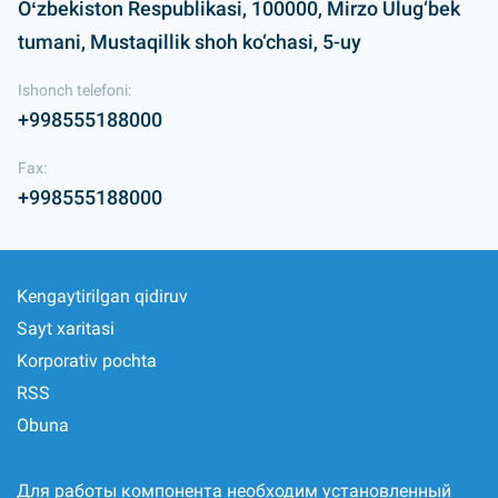
Oʻzbekiston Respublikasi, 100000, Mirzo Ulug‘bek
tumani, Mustaqillik shoh ko‘chasi, 5-uy
Ishonch telefoni:
+998555188000
Fax:
+998555188000
Kengaytirilgan qidiruv
Sayt xaritasi
Korporativ pochta
RSS
Obuna
Для работы компонента необходим установленный