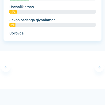
Unchalik emas
9%
Javob berishga qiynalaman
7%
So'rovga