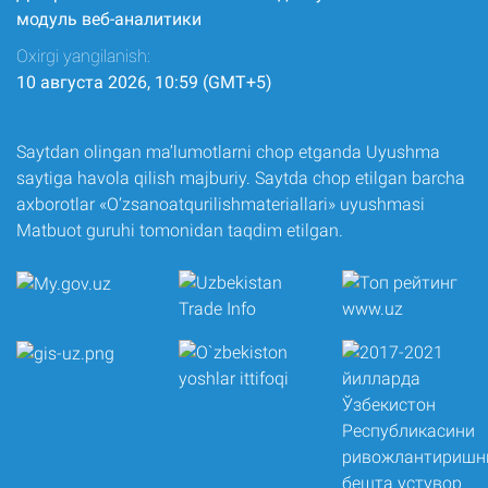
модуль веб-аналитики
Oxirgi yangilanish:
10 августа 2026, 10:59 (GMT+5)
Saytdan olingan ma’lumotlarni chop etganda Uyushma
saytiga havola qilish majburiy. Saytda chop etilgan barcha
axborotlar «O‘zsanoatqurilishmateriallari» uyushmasi
Matbuot guruhi tomonidan taqdim etilgan.