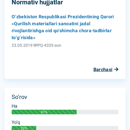
Normativ hujjatlar
O‘zbekiston Respublikasi Prezidentining Qarori
«Qurilish materiallari sanoatini jadal
rivojlantirishga oid qo‘shimcha chora-tadbirlar
to‘g‘risida»
23.05.2019 №PQ-4335-son
Barchasi
So’rov
Ha
61%
Yo’q
23%