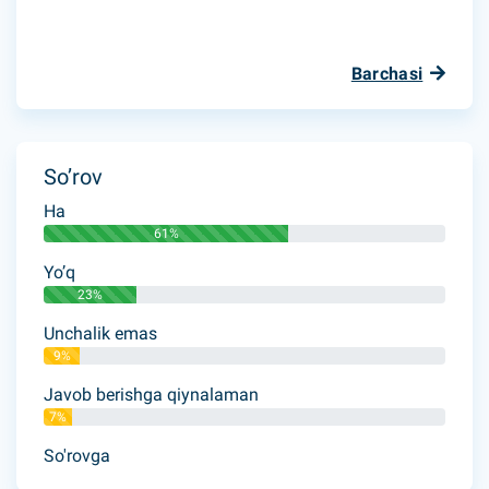
Barchasi
So’rov
Ha
61%
Yo’q
23%
Unchalik emas
9%
Javob berishga qiynalaman
7%
So'rovga