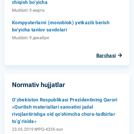
chiqish bo‘yicha
Muddati: 9 марта
Kompyuterlarni (monoblok) yetkazib berish
bo'yicha tanlov savdolari
Muddati: 9 декабря
Barchasi
Normativ hujjatlar
O‘zbekiston Respublikasi Prezidentining Qarori
«Qurilish materiallari sanoatini jadal
rivojlantirishga oid qo‘shimcha chora-tadbirlar
to‘g‘risida»
23.05.2019 №PQ-4335-son