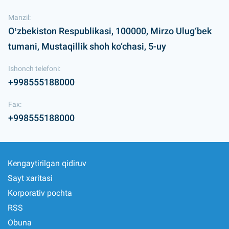
Manzil:
Oʻzbekiston Respublikasi, 100000, Mirzo Ulug‘bek
tumani, Mustaqillik shoh ko‘chasi, 5-uy
Ishonch telefoni:
+998555188000
Fax:
+998555188000
Kengaytirilgan qidiruv
Sayt xaritasi
Korporativ pochta
RSS
Obuna