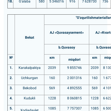
18.
G'alaba
580
5 346016
916
7 628730
736
"O'zqurilishmateriallar
АJ «Quvasaysement»
АJ «Kvart
Bekat
b.
Quvasoy
b.Quvas
№
кm
кm
miq
miqdori
1.
Karakalpakiya
2039
9 855746
2039
8 13
2.
Uchkurgan
160
2 001316
160
1 67
3.
Bekobod
569
4 892555
569
4 10
4.
Kudukli
1228
8 060815
1228
6 62
5.
1085
7 757307
1085
6 50
Xodjadavlet