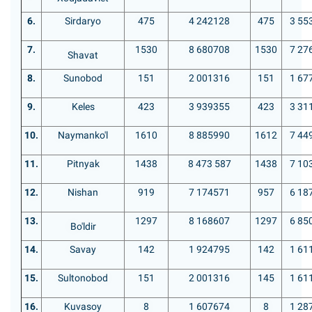
6.
Sirdaryo
475
4 242128
475
3 55
7.
1530
8 680708
1530
7 27
Shavat
8.
Sunobod
151
2 001316
151
1 67
9.
Keles
423
3 939355
423
3 31
10.
Naymanko'l
1610
8 885990
1612
7 44
11.
Pitnyak
1438
8 473 587
1438
7 10
12.
Nishan
919
7 174571
957
6 18
13.
1297
8 168607
1297
6 85
Bo'ldir
14.
Savay
142
1 924795
142
1 61
15.
Sultonobod
151
2 001316
145
1 61
16.
Kuvasoy
8
1 607674
8
1 28