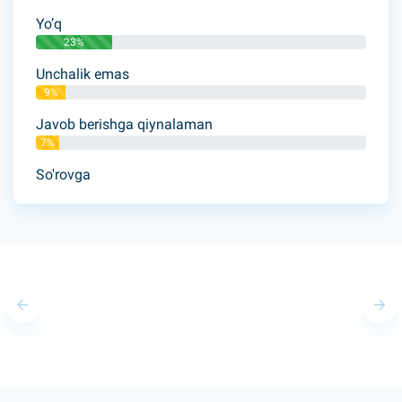
Yo’q
23%
Unchalik emas
9%
Javob berishga qiynalaman
7%
So'rovga