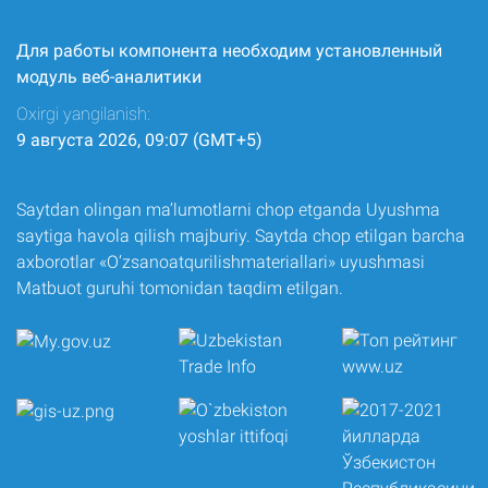
Для работы компонента необходим установленный
модуль веб-аналитики
Oxirgi yangilanish:
9 августа 2026, 09:07 (GMT+5)
Saytdan olingan ma’lumotlarni chop etganda Uyushma
saytiga havola qilish majburiy. Saytda chop etilgan barcha
axborotlar «O‘zsanoatqurilishmateriallari» uyushmasi
Matbuot guruhi tomonidan taqdim etilgan.