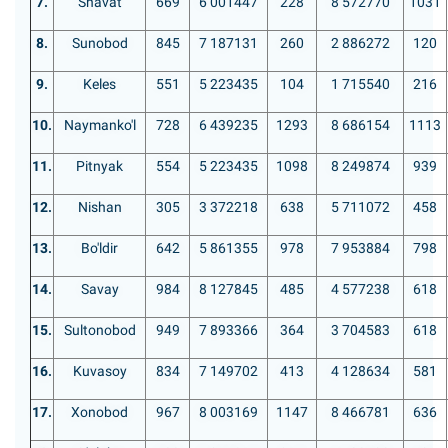
7.
Shavat
669
6 001447
228
8 572770
1031
8.
Sunobod
845
7 187131
260
2 886272
120
9.
Keles
551
5 223435
104
1 715540
216
10.
Naymanko'l
728
6 439235
1293
8 686154
1113
11.
Pitnyak
554
5 223435
1098
8 249874
939
12.
Nishan
305
3 372218
638
5 711072
458
13.
Bo'ldir
642
5 861355
978
7 953884
798
14.
Savay
984
8 127845
485
4 577238
618
15.
Sultonobod
949
7 893366
364
3 704583
618
16.
Kuvasoy
834
7 149702
413
4 128634
581
17.
Xonobod
967
8 003169
1147
8 466781
636