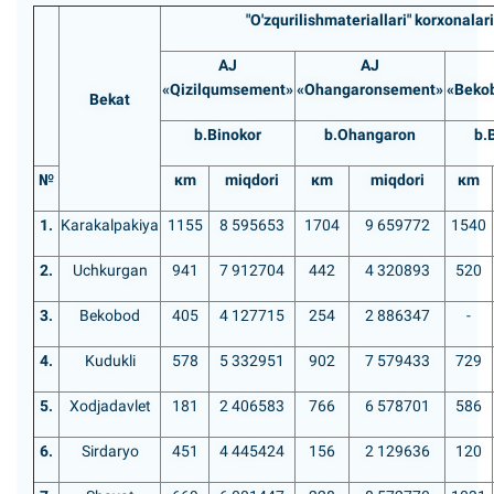
"O'zqurilishmateriallari" korxonalari
АJ
АJ
«Qizilqumsement»
«Ohangaronsement»
«Beko
Bekat
b.Binokor
b.Ohangaron
b.
№
кm
miqdori
кm
miqdori
кm
1.
Karakalpakiya
1155
8 595653
1704
9 659772
1540
2.
Uchkurgan
941
7 912704
442
4 320893
520
3.
Bekobod
405
4 127715
254
2 886347
-
4.
Kudukli
578
5 332951
902
7 579433
729
5.
Xodjadavlet
181
2 406583
766
6 578701
586
6.
Sirdaryo
451
4 445424
156
2 129636
120