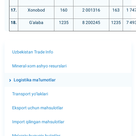
17.
Xonobod
160
2 001316
163
1 74
18.
G'alaba
1235
8 200245
1235
7 49
Uzbekistan Trade Info
Mineral-xom ashyo resurslari
Logistika ma'lumotlar
Transport yo‘laklari
Eksport uchun mahsulotlar
Import qilingan mahsulotlar
Me'yoriy-huquqiy hujjatlar