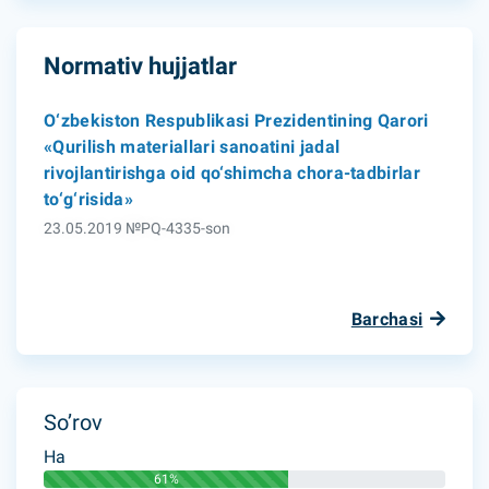
Normativ hujjatlar
O‘zbekiston Respublikasi Prezidentining Qarori
«Qurilish materiallari sanoatini jadal
rivojlantirishga oid qo‘shimcha chora-tadbirlar
to‘g‘risida»
23.05.2019 №PQ-4335-son
Barchasi
So’rov
Ha
61%