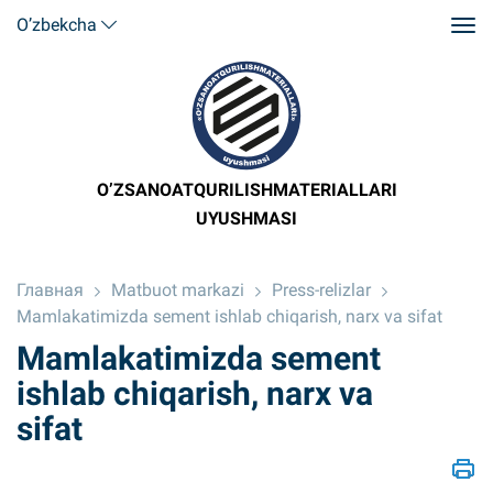
O’zbekcha
O’ZSANOATQURILISHMATERIALLARI
UYUSHMASI
Главная
Matbuot markazi
Press-relizlar
Mamlakatimizda sement ishlab chiqarish, narx va sifat
Mamlakatimizda sement
ishlab chiqarish, narx va
sifat