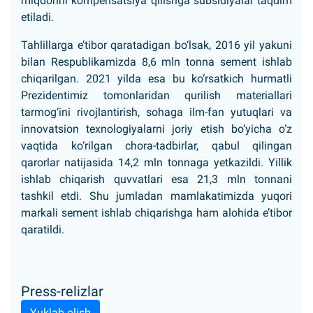
miqdorini kompensatsiya qilishga subsidiyalar taqdim
etiladi.
Tahlillarga e’tibor qaratadigan bo‘lsak, 2016 yil yakuni
bilan Respublikamizda 8,6 mln tonna sement ishlab
chiqarilgan. 2021 yilda esa bu ko‘rsatkich hurmatli
Prezidentimiz tomonlaridan qurilish materiallari
tarmog‘ini rivojlantirish, sohaga ilm-fan yutuqlari va
innovatsion texnologiyalarni joriy etish bo‘yicha o‘z
vaqtida ko‘rilgan chora-tadbirlar, qabul qilingan
qarorlar natijasida 14,2 mln tonnaga yetkazildi. Yillik
ishlab chiqarish quvvatlari esa 21,3 mln tonnani
tashkil etdi. Shu jumladan mamlakatimizda yuqori
markali sement ishlab chiqarishga ham alohida e’tibor
qaratildi.
Press-relizlar
Yuklab olish