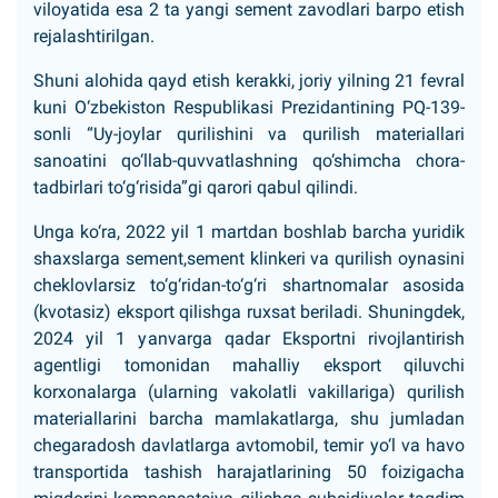
viloyatida esa 2 ta yangi sement zavodlari barpo etish
rejalashtirilgan.
Shuni alohida qayd etish kerakki, joriy yilning 21 fevral
kuni O‘zbekiston Respublikasi Prezidantining PQ-139-
sonli “Uy-joylar qurilishini va qurilish materiallari
sanoatini qo‘llab-quvvatlashning qo‘shimcha chora-
tadbirlari to‘g‘risida”gi qarori qabul qilindi.
Unga ko‘ra, 2022 yil 1 martdan boshlab barcha yuridik
shaxslarga sement,sement klinkeri va qurilish oynasini
cheklovlarsiz to‘g‘ridan-to‘g‘ri shartnomalar asosida
(kvotasiz) eksport qilishga ruxsat beriladi. Shuningdek,
2024 yil 1 yanvarga qadar Eksportni rivojlantirish
agentligi tomonidan mahalliy eksport qiluvchi
korxonalarga (ularning vakolatli vakillariga) qurilish
materiallarini barcha mamlakatlarga, shu jumladan
chegaradosh davlatlarga avtomobil, temir yo‘l va havo
transportida tashish harajatlarining 50 foizigacha