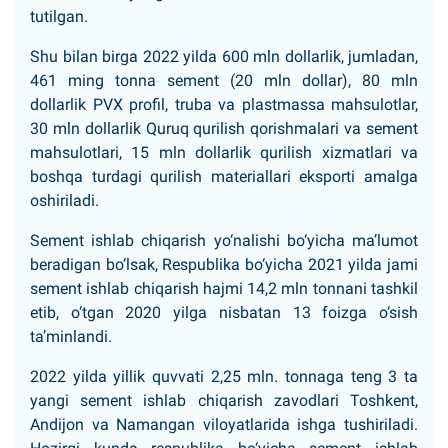
tutilgan.
Shu bilan birga 2022 yilda 600 mln dollarlik, jumladan,
461 ming tonna sement (20 mln dollar), 80 mln
dollarlik PVX profil, truba va plastmassa mahsulotlar,
30 mln dollarlik Quruq qurilish qorishmalari va sement
mahsulotlari, 15 mln dollarlik qurilish xizmatlari va
boshqa turdagi qurilish materiallari eksporti amalga
oshiriladi.
Sement ishlab chiqarish yo‘nalishi bo‘yicha ma’lumot
beradigan bo‘lsak, Respublika bo‘yicha 2021 yilda jami
sement ishlab chiqarish hajmi 14,2 mln tonnani tashkil
etib, o‘tgan 2020 yilga nisbatan 13 foizga o‘sish
ta’minlandi.
2022 yilda yillik quvvati 2,25 mln. tonnaga teng 3 ta
yangi sement ishlab chiqarish zavodlari Toshkent,
Andijon va Namangan viloyatlarida ishga tushiriladi.