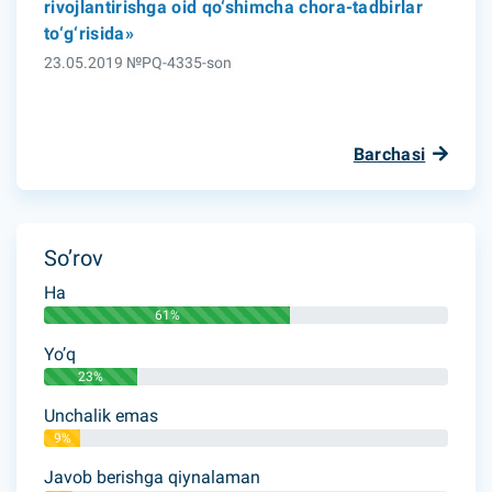
rivojlantirishga oid qo‘shimcha chora-tadbirlar
to‘g‘risida»
23.05.2019 №PQ-4335-son
Barchasi
So’rov
Ha
61%
Yo’q
23%
Unchalik emas
9%
Javob berishga qiynalaman