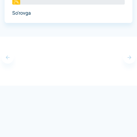
7%
So'rovga