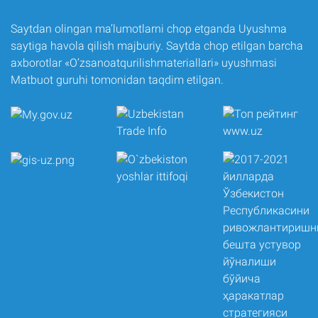
Saytdan olingan ma’lumotlarni chop etganda Uyushma
saytiga havola qilish majburiy. Saytda chop etilgan barcha
axborotlar «O‘zsanoatqurilishmateriallari» uyushmasi
Matbuot guruhi tomonidan taqdim etilgan.