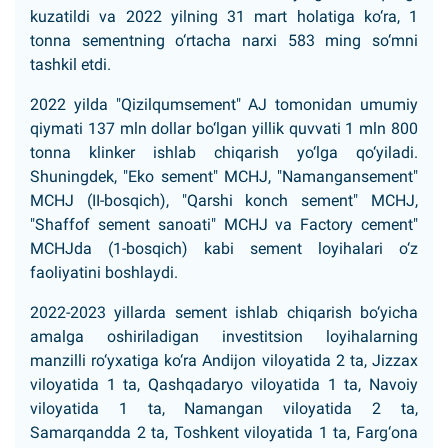
kuzatildi va 2022 yilning 31 mart holatiga ko‘ra, 1
tonna sementning o‘rtacha narxi 583 ming so‘mni
tashkil etdi.
2022 yilda "Qizilqumsement" AJ tomonidan umumiy
qiymati 137 mln dollar bo‘lgan yillik quvvati 1 mln 800
tonna klinker ishlab chiqarish yo‘lga qo‘yiladi.
Shuningdek, "Eko sement" MCHJ, "Namangansement"
MCHJ (II-bosqich), "Qarshi konch sement" MCHJ,
"Shaffof sement sanoati" MCHJ va Factory cement"
MCHJda (1-bosqich) kabi sement loyihalari o‘z
faoliyatini boshlaydi.
2022-2023 yillarda sement ishlab chiqarish bo‘yicha
amalga oshiriladigan investitsion loyihalarning
manzilli ro‘yxatiga ko‘ra Andijon viloyatida 2 ta, Jizzax
viloyatida 1 ta, Qashqadaryo viloyatida 1 ta, Navoiy
viloyatida 1 ta, Namangan viloyatida 2 ta,
Samarqandda 2 ta, Toshkent viloyatida 1 ta, Farg‘ona