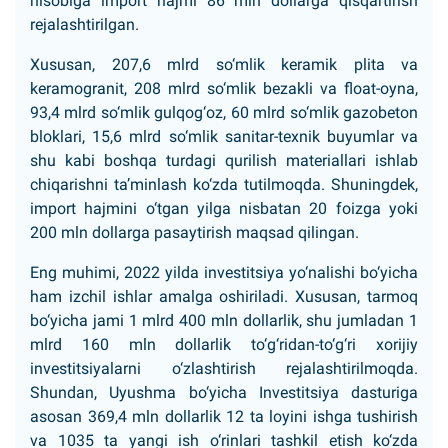
hisobiga import hajmi 86 mln dollarga qisqartirish
rejalashtirilgan.
Xususan, 207,6 mlrd so‘mlik keramik plita va
keramogranit, 208 mlrd so‘mlik bezakli va float-oyna,
93,4 mlrd so‘mlik gulqog‘oz, 60 mlrd so‘mlik gazobeton
bloklari, 15,6 mlrd so‘mlik sanitar-texnik buyumlar va
shu kabi boshqa turdagi qurilish materiallari ishlab
chiqarishni ta’minlash ko‘zda tutilmoqda. Shuningdek,
import hajmini o‘tgan yilga nisbatan 20 foizga yoki
200 mln dollarga pasaytirish maqsad qilingan.
Eng muhimi, 2022 yilda investitsiya yo‘nalishi bo‘yicha
ham izchil ishlar amalga oshiriladi. Xususan, tarmoq
bo‘yicha jami 1 mlrd 400 mln dollarlik, shu jumladan 1
mlrd 160 mln dollarlik to‘g‘ridan-to‘g‘ri xorijiy
investitsiyalarni o‘zlashtirish rejalashtirilmoqda.
Shundan, Uyushma bo‘yicha Investitsiya dasturiga
asosan 369,4 mln dollarlik 12 ta loyini ishga tushirish
va 1035 ta yangi ish o‘rinlari tashkil etish ko‘zda