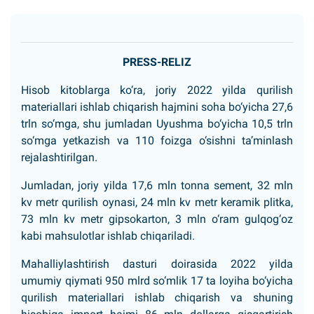
PRЕSS-RЕLIZ
Hisob kitoblarga ko‘ra, joriy 2022 yilda qurilish
materiallari ishlab chiqarish hajmini soha bo‘yicha 27,6
trln so‘mga, shu jumladan Uyushma bo‘yicha 10,5 trln
so‘mga yetkazish va 110 foizga o‘sishni ta’minlash
rejalashtirilgan.
Jumladan, joriy yilda 17,6 mln tonna sement, 32 mln
kv metr qurilish oynasi, 24 mln kv metr keramik plitka,
73 mln kv metr gipsokarton, 3 mln o‘ram gulqog‘oz
kabi mahsulotlar ishlab chiqariladi.
Mahalliylashtirish dasturi doirasida 2022 yilda
umumiy qiymati 950 mlrd so‘mlik 17 ta loyiha bo‘yicha
qurilish materiallari ishlab chiqarish va shuning