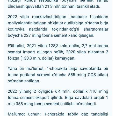
Hozirgi kunda respublika bo‘yicha sement ishlab
chiqarish quvvatlari 21,3 mln.tonnani tashkil etadi.
2022 yilda markazlashtirilgan manbalar hisobidan
moliyalashtiriladigan ob’ektlar qurilishiga o‘rtacha birja
kotirovka narxlarida to‘g‘ridan-to‘g‘ri shartnomalar
bo‘yicha 227 ming tonna sement xarid qilingan.
E’tiborlisi, 2021 yilda 128,3 mln dollar, 2,7 mnl tonna
sement import qilingan bo‘lib, 2020 yilga nisbatan 2
foizga (130,8 mln. dollar) kamaygan.
Yana bir ma’lumot, 1-chorakda birja savdolarida bir
tonna portland sement o‘rtacha 555 ming QQS bilan)
so‘mdan sotilgan.
2022 yilning 2 oyligida 6,4 mln. dollarlik 410 ming
tonna sement eksport qilindi. Birja savdolari orqali 1
mln 355 ming tonna sement sotilishi ta’minlandi.
Ma’lumot uchun: 1-chorakda tabiiy gaz tanqisligi