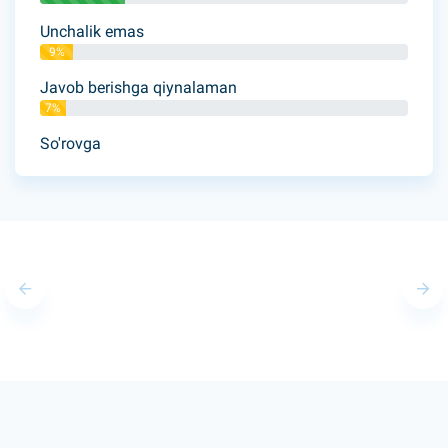
Unchalik emas
9%
Javob berishga qiynalaman
7%
So'rovga