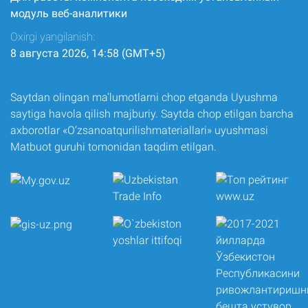
модуль веб-аналитики
Oxirgi yangilanish:
8 августа 2026, 14:58 (GMT+5)
Saytdan olingan ma’lumotlarni chop etganda Uyushma
saytiga havola qilish majburiy. Saytda chop etilgan barcha
axborotlar «O‘zsanoatqurilishmateriallari» uyushmasi
Matbuot guruhi tomonidan taqdim etilgan.