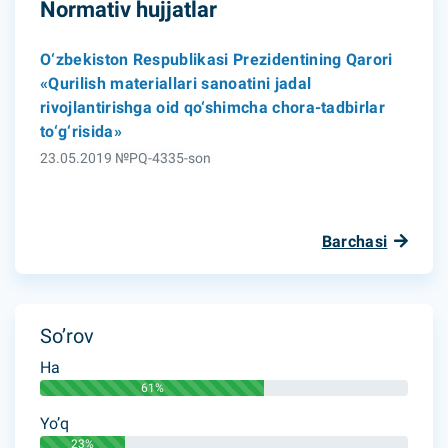
Normativ hujjatlar
O‘zbekiston Respublikasi Prezidentining Qarori
«Qurilish materiallari sanoatini jadal
rivojlantirishga oid qo‘shimcha chora-tadbirlar
to‘g‘risida»
23.05.2019 №PQ-4335-son
Barchasi
So’rov
Ha
61%
Yo’q
23%