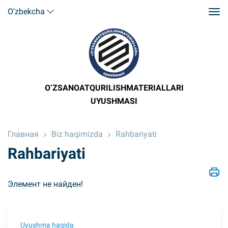
O’zbekcha
O’ZSANOATQURILISHMATERIALLARI
UYUSHMASI
Главная
Biz haqimizda
Rahbariyati
Rahbariyati
Элемент не найден!
Uyushma haqida