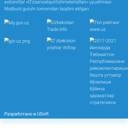
axborotlar «O‘zsanoatqurilishmateriallari» uyushmasi
Matbuot guruhi tomonidan taqdim etilgan.
Разработано в USoft