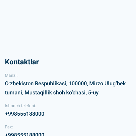
Kontaktlar
Manzil:
Oʻzbekiston Respublikasi, 100000, Mirzo Ulug‘bek
tumani, Mustaqillik shoh ko‘chasi, 5-uy
Ishonch telefoni:
+998555188000
Fax:
+998555188000