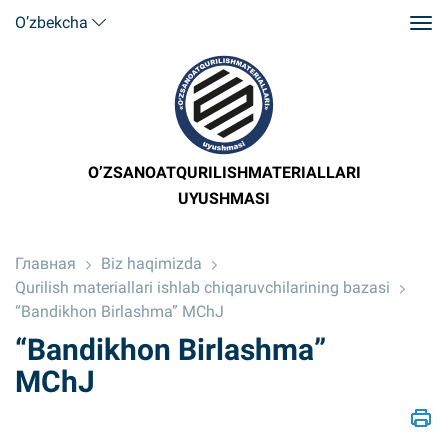
O’zbekcha
O’ZSANOATQURILISHMATERIALLARI
UYUSHMASI
Главная
Biz haqimizda
Qurilish materiallari ishlab chiqaruvchilarining bazasi
“Bandikhon Birlashma” MChJ
“Bandikhon Birlashma”
MChJ