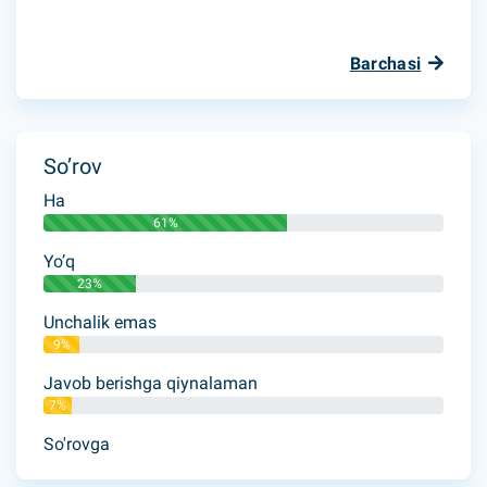
Barchasi
So’rov
Ha
61%
Yo’q
23%
Unchalik emas
9%
Javob berishga qiynalaman
7%
So'rovga