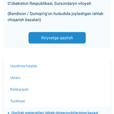
O‘zbekiston Respublikasi, Surxondaryo viloyati
(Bandixon / Qumqo‘rg‘on hududida joylashgan ishlab
chiqarish bazalari)
Ro'yxatga qaytish
Uyushma haqida
Ustavi
Rahbariyati
Tuzilmasi
Qurilish materiallari ishlab chiqaruvchilarining bazasi