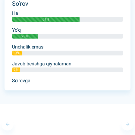
So’rov
Ha
61%
Yo’q
23%
Unchalik emas
9%
Javob berishga qiynalaman
7%
So'rovga