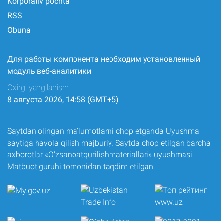
Korporativ pochta
RSS
Obuna
Для работы компонента необходим установленный
модуль веб-аналитики
Oxirgi yangilanish:
8 августа 2026, 14:58 (GMT+5)
Saytdan olingan ma’lumotlarni chop etganda Uyushma
saytiga havola qilish majburiy. Saytda chop etilgan barcha
axborotlar «O‘zsanoatqurilishmateriallari» uyushmasi
Matbuot guruhi tomonidan taqdim etilgan.