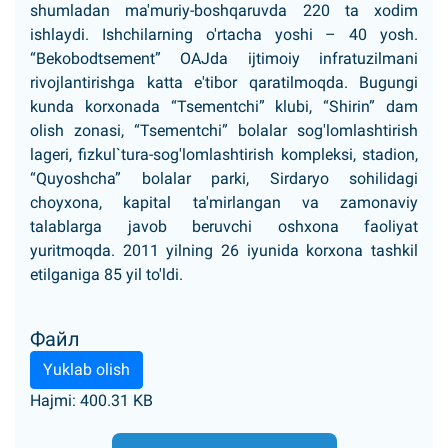
shumladan ma'muriy-boshqaruvda 220 ta xodim
ishlaydi. Ishchilarning o'rtacha yoshi – 40 yosh.
“Bekobodtsement” OAJda ijtimoiy infratuzilmani
rivojlantirishga katta e'tibor qaratilmoqda. Bugungi
kunda korxonada “Tsementchi” klubi, “Shirin” dam
olish zonasi, “Tsementchi” bolalar sog'lomlashtirish
lageri, fizkul`tura-sog'lomlashtirish kompleksi, stadion,
“Quyoshcha” bolalar parki, Sirdaryo sohilidagi
choyxona, kapital ta'mirlangan va zamonaviy
talablarga javob beruvchi oshxona faoliyat
yuritmoqda. 2011 yilning 26 iyunida korxona tashkil
etilganiga 85 yil to'ldi.
Файл
Yuklab olish
Hajmi: 400.31 KB