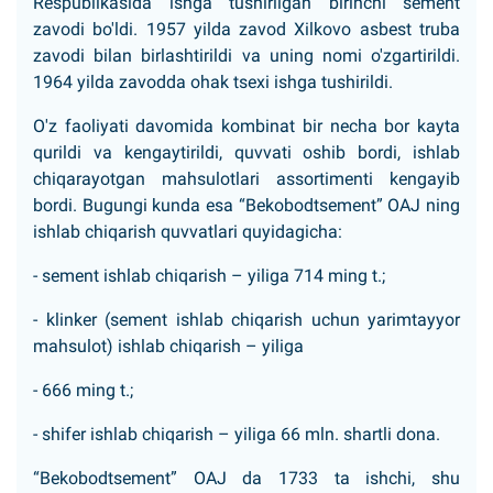
Respublikasida ishga tushirilgan birinchi sement
zavodi bo'ldi. 1957 yilda zavod Xilkovo asbest truba
zavodi bilan birlashtirildi va uning nomi o'zgartirildi.
1964 yilda zavodda ohak tsexi ishga tushirildi.
O'z faoliyati davomida kombinat bir necha bor kayta
qurildi va kengaytirildi, quvvati oshib bordi, ishlab
chiqarayotgan mahsulotlari assortimenti kengayib
bordi. Bugungi kunda esa “Bekobodtsement” OAJ ning
ishlab chiqarish quvvatlari quyidagicha:
- sement ishlab chiqarish – yiliga 714 ming t.;
- klinker (sement ishlab chiqarish uchun yarimtayyor
mahsulot) ishlab chiqarish – yiliga
- 666 ming t.;
- shifer ishlab chiqarish – yiliga 66 mln. shartli dona.
“Bekobodtsement” OAJ da 1733 ta ishchi, shu