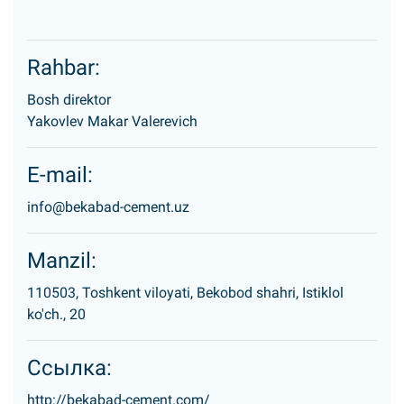
Rahbar:
Bosh direktor
Yakovlev Makar Valerevich
E-mail:
info@bekabad-cement.uz
Manzil:
110503, Toshkent viloyati, Bekobod shahri, Istiklol
ko'ch., 20
Ссылка:
http://bekabad-cement.com/