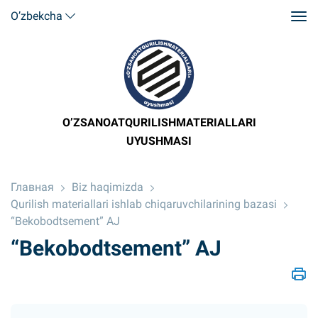
O’zbekcha
O’ZSANOATQURILISHMATERIALLARI
UYUSHMASI
Главная
Biz haqimizda
Qurilish materiallari ishlab chiqaruvchilarining bazasi
“Bekobodtsement” AJ
“Bekobodtsement” AJ