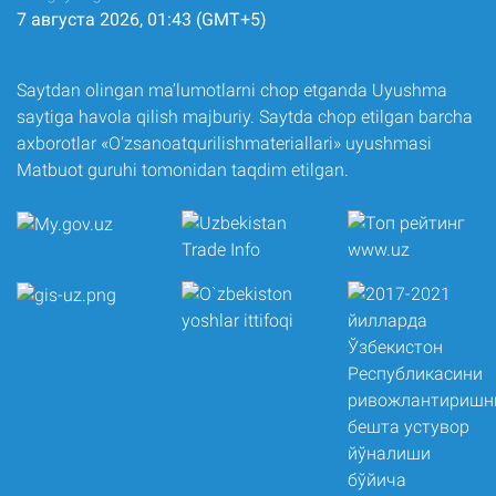
7 августа 2026, 01:43 (GMT+5)
Saytdan olingan ma’lumotlarni chop etganda Uyushma
saytiga havola qilish majburiy. Saytda chop etilgan barcha
axborotlar «O‘zsanoatqurilishmateriallari» uyushmasi
Matbuot guruhi tomonidan taqdim etilgan.