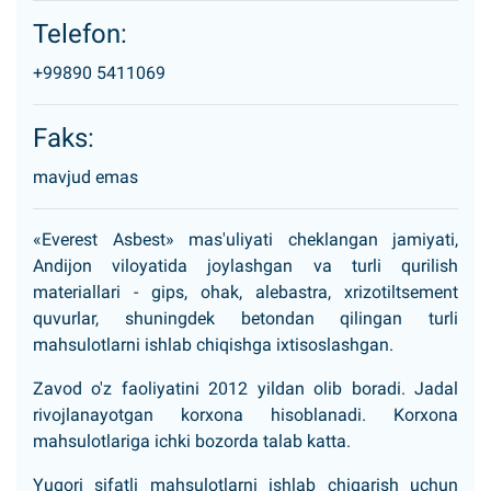
Telefon:
+99890 5411069
Faks:
mavjud emas
«Everest Asbest» mas'uliyati cheklangan jamiyati,
Andijon viloyatida joylashgan va turli qurilish
materiallari - gips, ohak, alebastra, xrizotiltsement
quvurlar, shuningdek betondan qilingan turli
mahsulotlarni ishlab chiqishga ixtisoslashgan.
Zavod o'z faoliyatini 2012 yildan olib boradi. Jadal
rivojlanayotgan korxona hisoblanadi. Korxona
mahsulotlariga ichki bozorda talab katta.
Yuqori sifatli mahsulotlarni ishlab chiqarish uchun