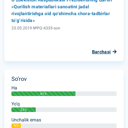
«Qurilish materiallari sanoatini jadal
rivojlantirishga oid qo‘shimcha chora-tadbirlar
to‘g‘risida»
23.05.2019 №PQ-4335-son
Barchasi
So’rov
Ha
61%
Yo’q
23%
Unchalik emas
9%