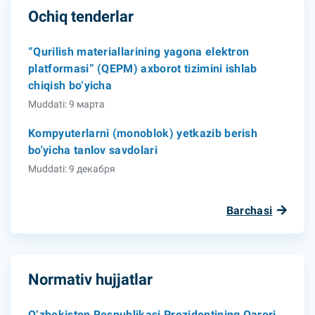
Ochiq tenderlar
“Qurilish materiallarining yagona elektron
platformasi” (QEPM) axborot tizimini ishlab
chiqish bo‘yicha
Muddati: 9 марта
Kompyuterlarni (monoblok) yetkazib berish
bo'yicha tanlov savdolari
Muddati: 9 декабря
Barchasi
Normativ hujjatlar
O‘zbekiston Respublikasi Prezidentining Qarori