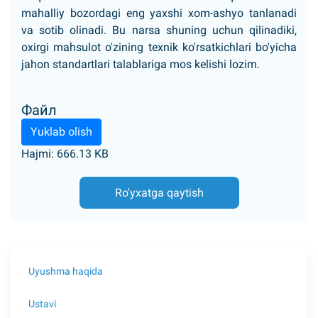
mahalliy bozordagi eng yaxshi xom-ashyo tanlanadi
va sotib olinadi. Bu narsa shuning uchun qilinadiki,
oxirgi mahsulot o'zining texnik ko'rsatkichlari bo'yicha
jahon standartlari talablariga mos kelishi lozim.
Файл
Yuklab olish
Hajmi: 666.13 KB
Ro'yxatga qaytish
Uyushma haqida
Ustavi