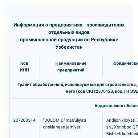
Информация о предприятиях - производителях
отдельных видов
промышленной продукции по Республике
Узбекистан
Код
Наименование
Юридически
ИНН
предприятий
Гранит обработанный, используемый для строительства, 
него (код СКП 2370123, код ТН ВЭД
Андижанская облас
207203314
"DOLOMID" mas'uliyati
Andijon viloyati
cheklangan jamiyati
sh., Xonobod QF
Bishkek ko`chasi