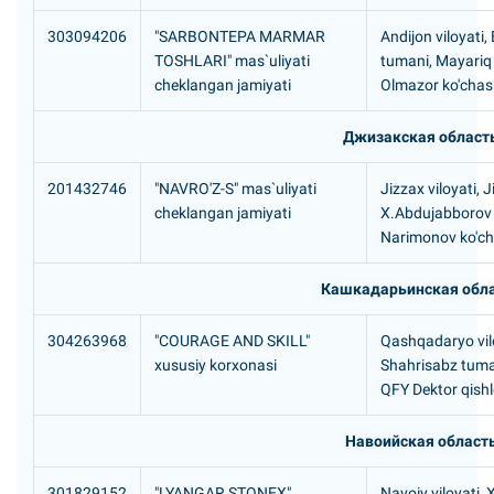
303094206
"SARBONTEPA MARMAR
Andijon viloyati
TOSHLARI" mas`uliyati
tumani, Mayariq
cheklangan jamiyati
Olmazor ko'chas
Джизакская област
201432746
"NAVRO'Z-S" mas`uliyati
Jizzax viloyati, 
cheklangan jamiyati
X.Abdujabborov 
Narimonov ko'cha
Кашкадарьинская обл
304263968
"COURAGE AND SKILL"
Qashqadaryo vilo
xususiy korxonasi
Shahrisabz tuma
QFY Dektor qishl
Навоийская област
301829152
"LYANGAR STONEX"
Navoiy viloyati, 