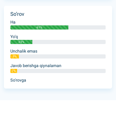
So’rov
Ha
61%
Yo’q
23%
Unchalik emas
9%
Javob berishga qiynalaman
7%
So'rovga