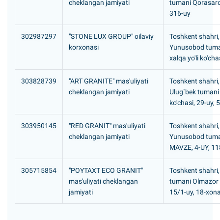
cheklangan jamiyati
tumani Qorasaro
316-uy
302987297
"STONE LUX GROUP" oilaviy
Toshkent shahri,
korxonasi
Yunusobod tuma
xalqa yo'li ko'cha
303828739
"ART GRANITE" mas'uliyati
Toshkent shahri,
cheklangan jamiyati
Ulug`bek tumani 
ko'chasi, 29-uy, 
303950145
"RED GRANIT" mas'uliyati
Toshkent shahri,
cheklangan jamiyati
Yunusobod tuma
MAVZE, 4-UY, 1
305715854
"POYTAXT ECO GRANIT"
Toshkent shahri,
mas'uliyati cheklangan
tumani Olmazor 
jamiyati
15/1-uy, 18-xon