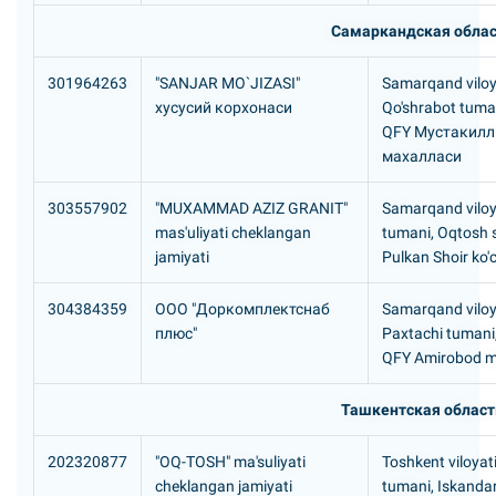
Самаркандская обла
301964263
"SANJAR MO`JIZASI"
Samarqand viloy
хусусий корхонаси
Qo'shrabot tuman
QFY Мустакилл
махалласи
303557902
"MUXAMMAD AZIZ GRANIT"
Samarqand viloy
mas'uliyati cheklangan
tumani, Oqtosh 
jamiyati
Pulkan Shoir ko'
304384359
ООО "Доркомплектснаб
Samarqand viloy
плюс"
Paxtachi tumani
QFY Amirobod m
Ташкентская област
202320877
"OQ-TOSH" ma'suliyati
Toshkent viloyati
cheklangan jamiyati
tumani, Iskanda