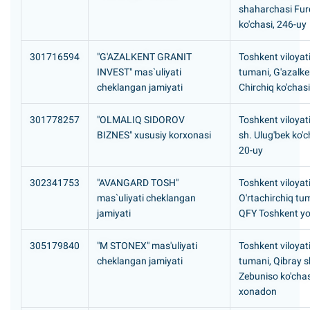
shaharchasi Fur
ko'chasi, 246-uy
301716594
"G'AZALKENT GRANIT
Toshkent viloyati
INVEST" mas`uliyati
tumani, G'azalke
cheklangan jamiyati
Chirchiq ko'chasi
301778257
"OLMALIQ SIDOROV
Toshkent viloyati
BIZNES" xususiy korxonasi
sh. Ulug'bek ko'c
20-uy
302341753
"AVANGARD TOSH"
Toshkent viloyati
mas`uliyati cheklangan
O'rtachirchiq tu
jamiyati
QFY Toshkent yo`
305179840
"M STONEX" mas'uliyati
Toshkent viloyati
cheklangan jamiyati
tumani, Qibray 
Zebuniso ko'chasi
xonadon