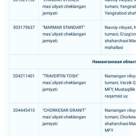
mas`uliyati cheklangan
tumani, Yangira
jamiyati
Yangirabod shah
303179637
"MARMAR STANDART"
Navoiy viloyati,
mas`uliyati cheklangan
tumani, G'ozg'on
jamiyati
shaharchasi M
mahallasi
Наманганская облас
204211401
"TRAVERTIN TOSH"
Namangan viloya
mas`uliyati cheklangan
tumani, Varzik Q
jamiyati
MFY, Mustaqillik 
raqamsiz uy
204445410
"CHORKESAR-GRANIT"
Namangan viloya
mas`uliyati cheklangan
tumani, Chorkes
jamiyati
shaharchasi Мa
MFY