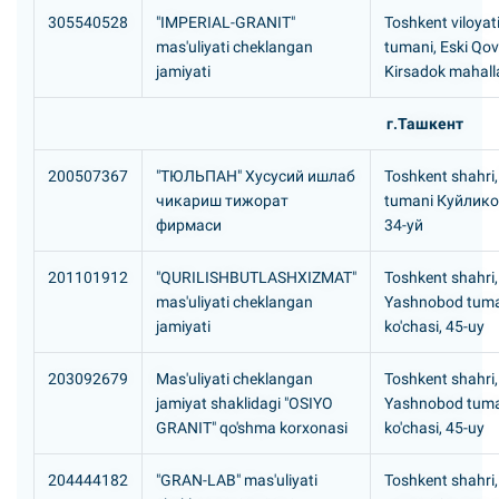
305540528
"IMPERIAL-GRANIT"
Toshkent viloyati
mas'uliyati cheklangan
tumani, Eski Qo
jamiyati
Kirsadok mahall
г.Ташкент
200507367
"ТЮЛЬПАH" Хусусий ишлаб
Toshkent shahri
чикариш тижорат
tumani Куйлико
фирмаси
34-уй
201101912
"QURILISHBUTLASHXIZMAT"
Toshkent shahri,
mas'uliyati cheklangan
Yashnobod tuma
jamiyati
ko'chasi, 45-uy
203092679
Mas'uliyati cheklangan
Toshkent shahri,
jamiyat shaklidagi "OSIYO
Yashnobod tuma
GRANIT" qo'shma korxonasi
ko'chasi, 45-uy
204444182
"GRAN-LAB" mas'uliyati
Toshkent shahri