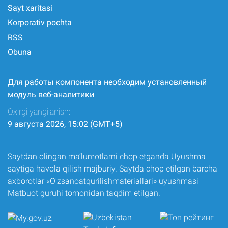
Sayt xaritasi
Korporativ pochta
RSS
Obuna
Для работы компонента необходим установленный
модуль веб-аналитики
Oxirgi yangilanish:
9 августа 2026, 15:02 (GMT+5)
Saytdan olingan ma’lumotlarni chop etganda Uyushma
saytiga havola qilish majburiy. Saytda chop etilgan barcha
axborotlar «O‘zsanoatqurilishmateriallari» uyushmasi
Matbuot guruhi tomonidan taqdim etilgan.