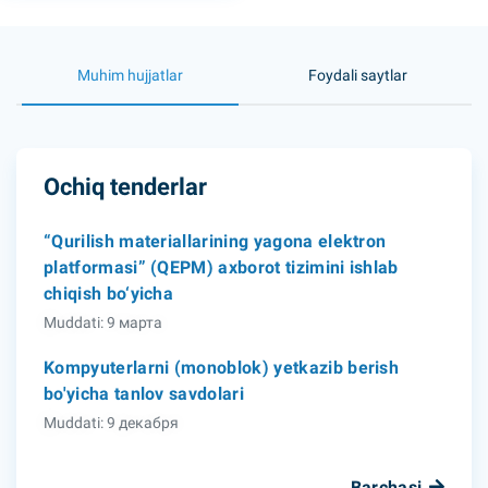
Muhim hujjatlar
Foydali saytlar
Ochiq tenderlar
“Qurilish materiallarining yagona elektron
platformasi” (QEPM) axborot tizimini ishlab
chiqish bo‘yicha
Muddati: 9 марта
Kompyuterlarni (monoblok) yetkazib berish
bo'yicha tanlov savdolari
Muddati: 9 декабря
Barchasi