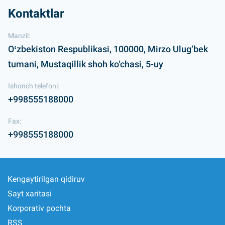
Kontaktlar
Manzil:
Oʻzbekiston Respublikasi, 100000, Mirzo Ulug‘bek
tumani, Mustaqillik shoh ko‘chasi, 5-uy
Ishonch telefoni:
+998555188000
Fax:
+998555188000
Kengaytirilgan qidiruv
Sayt xaritasi
Korporativ pochta
RSS