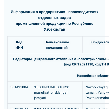
Информация о предприятиях - производителях
отдельных видов
промышленной продукции по Республике
Узбекистан
Код
Наименование
Юридическ
ИНН
предприятий
Радиаторы центрального отопления с неэлектрическим на
(код СКП 2521110, код ТН 
Навоийская област
301491884
"HEATING RADIATORS"
Navoiy viloyati
mas'uliyati cheklangan
tumani, Yangi-y
jamiyati
Paxtakor mahal