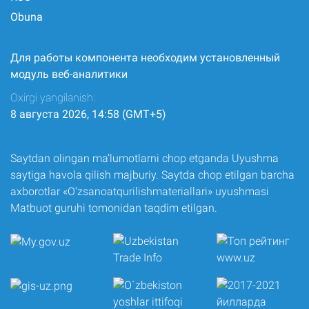
Obuna
Для работы компонента необходим установленный
модуль веб-аналитики
Oxirgi yangilanish:
8 августа 2026, 14:58 (GMT+5)
Saytdan olingan ma’lumotlarni chop etganda Uyushma
saytiga havola qilish majburiy. Saytda chop etilgan barcha
axborotlar «O‘zsanoatqurilishmateriallari» uyushmasi
Matbuot guruhi tomonidan taqdim etilgan.