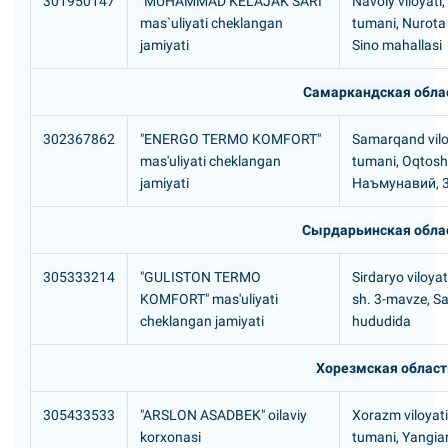
301950147
"MUHAMMAD KELAJAK SARI"
Navoiy viloyati
mas`uliyati cheklangan
tumani, Nurota 
jamiyati
Sino mahallasi
Самаркандская обла
302367862
"ENERGO TERMO KOMFORT"
Samarqand vilo
mas'uliyati cheklangan
tumani, Oqtosh
jamiyati
Наъмунавий, 
Сырдарьинская обла
305333214
"GULISTON TERMO
Sirdaryo viloyat
KOMFORT" mas'uliyati
sh. 3-mavze, S
cheklangan jamiyati
hududida
Хорезмская област
305433533
"ARSLON ASADBEK" oilaviy
Xorazm viloyati
korxonasi
tumani, Yangia