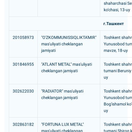
shaharchasi Se
ko'chasi, 13-uy
г.Ташкент
201058973
"O'ZKOMMUNISSIQLIKTA'MIR"
Toshkent shahri
mas'uliyati cheklangan
Yunusobod tum
jamiyati
mavze, 18-uy
301846955
"ATLANT METAL" mas'uliyati
Toshkent shahr
cheklangan jamiyati
tumani Beruniy 
uy
302622030
"RADIATOR" mas'uliyati
Toshkent shahri
cheklangan jamiyati
Yunusobod tum
Bog'ishamol ko'
uy
302863182
"FORTUNA LUX METAL"
Toshkent shahr
mas'uliyati cheklangan
tumani Shiroq k