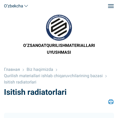
O’zbekcha
O’ZSANOATQURILISHMATERIALLARI
UYUSHMASI
Главная
Biz haqimizda
Qurilish materiallari ishlab chiqaruvchilarining bazasi
Isitish radiatorlari
Isitish radiatorlari