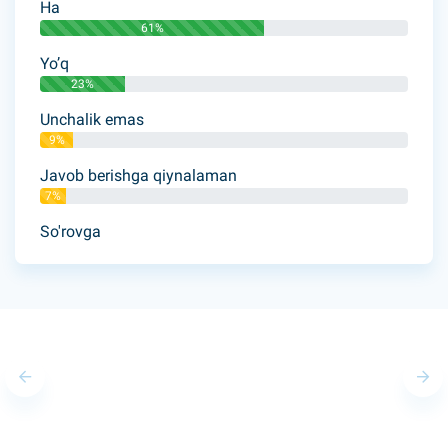
Ha
61%
Yo’q
23%
Unchalik emas
9%
Javob berishga qiynalaman
7%
So'rovga