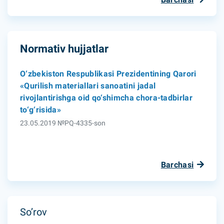
Normativ hujjatlar
O‘zbekiston Respublikasi Prezidentining Qarori
«Qurilish materiallari sanoatini jadal
rivojlantirishga oid qo‘shimcha chora-tadbirlar
to‘g‘risida»
23.05.2019 №PQ-4335-son
Barchasi
So’rov