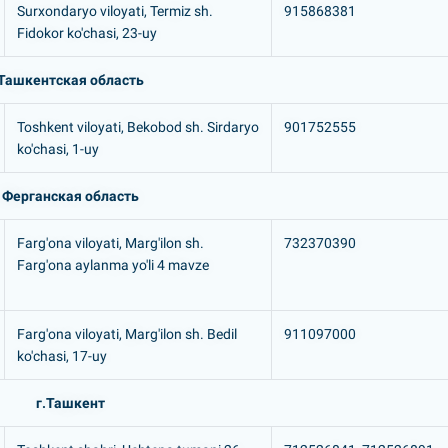
Surxondaryo viloyati, Termiz sh.
915868381
Fidokor ko'chasi, 23-uy
Ташкентская область
Toshkent viloyati, Bekobod sh. Sirdaryo
901752555
ko'chasi, 1-uy
Ферганская область
Farg'ona viloyati, Marg'ilon sh.
732370390
Farg'ona aylanma yo'li 4 mavze
Farg'ona viloyati, Marg'ilon sh. Bedil
911097000
ko'chasi, 17-uy
г.Ташкент