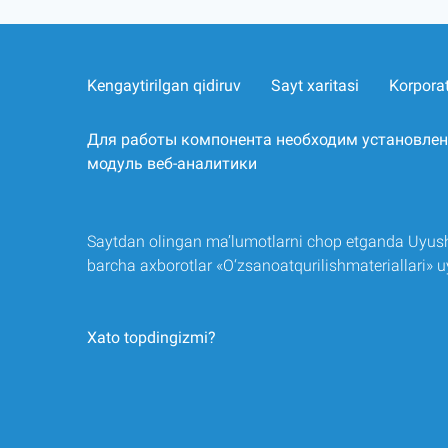
Kengaytirilgan qidiruv
Sayt xaritasi
Korpora
Для работы компонента необходим установле
модуль веб-аналитики
Saytdan olingan ma’lumotlarni chop etganda Uyush
barcha axborotlar «O‘zsanoatqurilishmateriallari»
Xato topdingizmi?