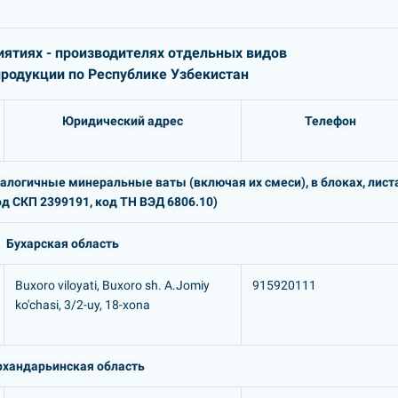
ятиях - производителях отдельных видов
одукции по Республике Узбекистан
Юридический адрес
Телефон
алогичные минеральные ваты (включая их смеси), в блоках, лист
од СКП 2399191, код ТН ВЭД 6806.10)
Бухарская область
Buxoro viloyati, Buxoro sh. A.Jomiy
915920111
ko'chasi, 3/2-uy, 18-xona
рхандарьинская область