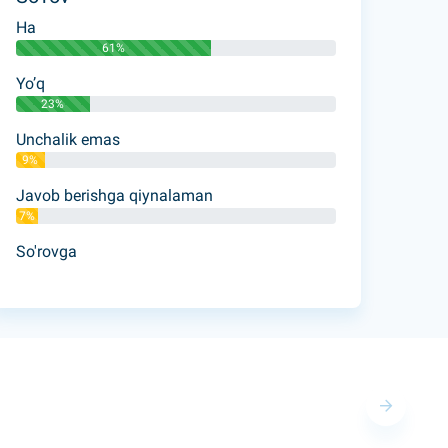
Ha
61%
Yo’q
23%
Unchalik emas
9%
Javob berishga qiynalaman
7%
So'rovga