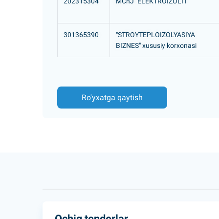
202315304
MChJ "ELEKTROIZOLIT"
301365390
"STROYTEPLOIZOLYASIYA
BIZNES" xususiy korxonasi
Ro'yxatga qaytish
Ochiq tenderlar