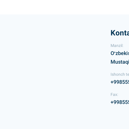
Konta
Manzil:
Oʻzbeki
Mustaqil
Ishonch te
+99855
Fax:
+99855