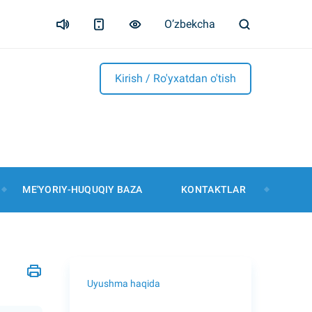
O’zbekcha
Kirish / Ro'yxatdan o'tish
ME'YORIY-HUQUQIY BAZA
KONTAKTLAR
Uyushma haqida