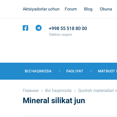
Aktsiyadorlar uchun
Forum
Blog
Obuna
+998 55 518 80 00
Telefon raqam
BIZ HAQIMIZDA
FAOLIYAT
MATBUOT 
Главная
Biz haqimizda
Qurilish materiallari
Mineral silikat jun