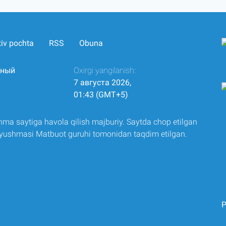
tiv pochta
RSS
Obuna
нный
Oxirgi yangilanish:
7 августа 2026,
01:43 (GMT+5)
ma saytiga havola qilish majburiy. Saytda chop etilgan
 uyushmasi Matbuot guruhi tomonidan taqdim etilgan.
Р