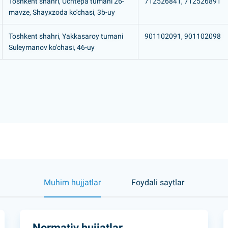
Toshkent shahri, Uchtepa tumani 26-
712526841, 712526891
mavze, Shayxzoda ko'chasi, 3b-uy
Toshkent shahri, Yakkasaroy tumani
901102091, 901102098
Suleymanov ko'chasi, 46-uy
Muhim hujjatlar
Foydali saytlar
Normativ hujjatlar