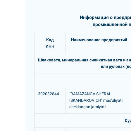
Информация о предпри
промышленной пр
Код
Наименование предприятий
ИНН
Шлаковата, минеральная силикатная вата и ан
или рулонах (к
302032844
"RAMAZANOV SHERALI
ISKANDAROVICH" mas'uliyati
cheklangan jamiyati
Су