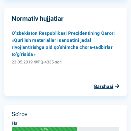
Normativ hujjatlar
O‘zbekiston Respublikasi Prezidentining Qarori
«Qurilish materiallari sanoatini jadal
rivojlantirishga oid qo‘shimcha chora-tadbirlar
to‘g‘risida»
23.05.2019 №PQ-4335-son
Barchasi
So’rov
Ha
61%