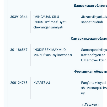
Джизакская област
303910344
"MINGYUAN SILU
Jizzax viloyati, J
INDUSTRY" mas'uliyati
sanoat hududi
cheklangan jamiyati
Самаркандская облас
301186567
"NODIRBEK MAXMUD
Samarqand viloya
MIRZO" xususiy korxonasi
Kattaqo'rg'on sh.
U.Barnoyev ko'cha
Ферганская область
200124765
KVARTS AJ
Farg'ona viloyati
sh. Mustaqillik ko
uy
г.Ташкент