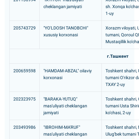
cheklangan jamiyati
sh. Xonqa ko'chasi
1-uy
205743729
"YO'LDOSH TANOBCHI"
Xorazm viloyati,
xususiy korxonasi
tumani, Qoroul Q
Mustaqillik ko'ch
г.Ташкент
200659598
"HAMDAM-ABZAL" oilaviy
Toshkent shahri,
korxonasi
tumani O'rikzor d
TXAY 2-uy
202323975
"BARAKA-YUTUQ"
Toshkent shahri,
mas'uliyati cheklangan
tumani Usta Shiri
jamiyati
ko'chasi, 2-uy
203493986
"IBROHIM-MA'RUF"
Toshkent shahri,
mas'uliyati cheklangan
Ulug'bek tumani 