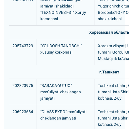
jamiyati shaklidagi
Yuqorichirchiq tu
"TEXNOINVEST-ST" Xorijiy
Bordonko'l QFY 
korxonasi
shox ko'chasi
Хорезмская област
205743729
"YO'LDOSH TANOBCHI"
Xorazm viloyati,
xususiy korxonasi
tumani, Qoroul Q
Mustaqillik ko'ch
г.Ташкент
202323975
"BARAKA-YUTUQ"
Toshkent shahri,
mas'uliyati cheklangan
tumani Usta Shiri
jamiyati
ko'chasi, 2-uy
206923684
"GLASS-EXPO" mas'uliyati
Toshkent shahri,
cheklangan jamiyati
tumani Usta Shiri
ko'chasi, 2-uy