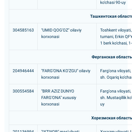
ko'chasi 90-uy
Ташкентская област
304585163
"UMID QOG'OZ" oilaviy
Toshkent viloyati
korxonasi
tumani, Erkin QF
1 berk ko'chasi, 1
Ферганская область
204946444
"FARG'ONA KO'ZGU" oilaviy
Farg'ona viloyati
korxonasi
sh. Oqariq ko'cha
300554584
"BRR AZIZ DUNYO
Farg'ona viloyati,
FARG'ONA" xususiy
sh. Mustaqillik ko
korxonasi
uy
Хорезмская област
201136994
"IXTIYOR" mas'uliyati
Xorazm viloyati,