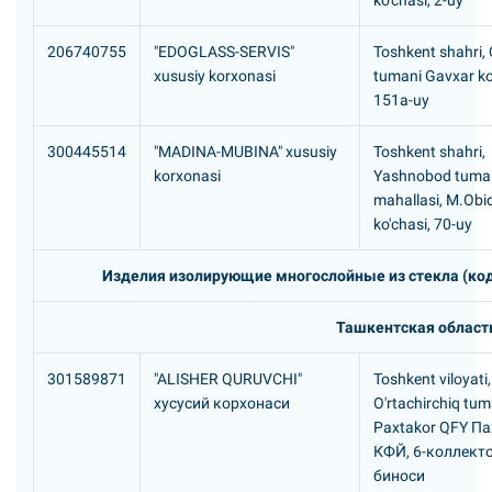
ko'chasi, 2-uy
206740755
"EDOGLASS-SERVIS"
Toshkent shahri, 
xususiy korxonasi
tumani Gavxar ko
151а-uy
300445514
"MADINA-MUBINA" xususiy
Toshkent shahri,
korxonasi
Yashnobod tuman
mahallasi, M.Obi
ko'chasi, 70-uy
Изделия изолирующие многослойные из стекла (код
Ташкентская област
301589871
"ALISHER QURUVCHI"
Toshkent viloyati,
хусусий корхонаси
O'rtachirchiq tum
Paxtakor QFY П
КФЙ, 6-коллект
биноси