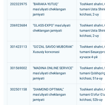
202323975
"BARAKA-YUTUQ"
Toshkent shahri,
mas'uliyati cheklangan
tumani Usta Shiri
jamiyati
ko'chasi, 2-uy
206923684
"GLASS-EXPO" mas'uliyati
Toshkent shahri,
cheklangan jamiyati
tumani Usta Shiri
ko'chasi, 2-uy
301423113
"GO'ZAL SAVDO MUBORAK"
Toshkent shahri, 
Xususiy korxonasi
tumani Бешкурго
кучаси 4-уй
301569002
"MADINA ONLINE SERVICE"
Toshkent shahri, S
mas'uliyati cheklangan
tumani Qo'shqo'r
jamiyati
ko'chasi, 51a-uy
302501158
"DIAMOND OPTIMAL"
Toshkent shahri,
mas'uliyati cheklangan
tumani G'ofur G'
jamiyati
ko'chasi, 52b-uy