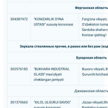
Ферганская область
304387472
"KONIZARLIK OYNA
Farg'ona viloyati,
USTASI" xususiy korxonasi
O'zbekiston tuma
Sardoba shaharc
Konizar qishlog'i
Зеркала стеклянные прочие, в рамах или без рам (код
Бухарская область
302576183
"BUKHARA INDUSTRIAL
Buxoro viloyati, 
GLASS" mas'uliyati
Quruvchi ko'chasi
cheklangan jamiyati
Джизакская област
301370663
"XILOL ULGURJI SAVDO"
Jizzax viloyati,Sh
xususiy korxonasi
Rashidov tumani,