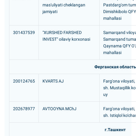
mas'uliyati cheklangan
Pastdarg'om tum
jamiyati
Dimishkibolo QFY
mahallasi
301437539
"XURSHED FARSHED
Samarqand viloya
INVEST" oilaviy korxonasi
Samarqand tuma
Qaynama QFY O'
mahallasi
Ферганская область
200124765
KVARTS AJ
Farg'ona viloyati
sh. Mustaqillik ko
uy
202678977
AVTOOYNA MChJ
Farg'ona viloyati
sh. Istiqlol ko'cha
г.Ташкент