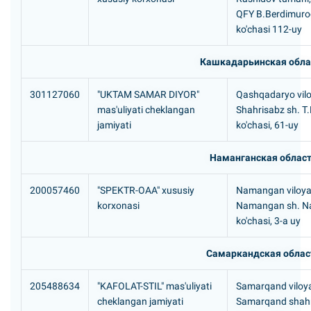
QFY B.Berdimur
ko'chasi 112-uy
Кашкадарьинская обла
301127060
"UKTAM SAMAR DIYOR"
Qashqadaryo vilo
mas'uliyati cheklangan
Shahrisabz sh. T
jamiyati
ko'chasi, 61-uy
Наманганская облас
200057460
"SPEKTR-OAA" xususiy
Namangan viloyat
korxonasi
Namangan sh. N
ko'chasi, 3-a uy
Самаркандская облас
205488634
"KAFOLAT-STIL" mas'uliyati
Samarqand viloya
cheklangan jamiyati
Samarqand shahr