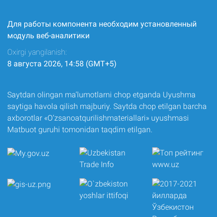
Для работы компонента необходим установленный
модуль веб-аналитики
Oxirgi yangilanish:
8 августа 2026, 14:58 (GMT+5)
Saytdan olingan ma’lumotlarni chop etganda Uyushma
saytiga havola qilish majburiy. Saytda chop etilgan barcha
axborotlar «O‘zsanoatqurilishmateriallari» uyushmasi
Matbuot guruhi tomonidan taqdim etilgan.