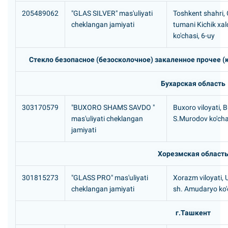
205489062
"GLAS SILVER" mas'uliyati
Toshkent shahri,
cheklangan jamiyati
tumani Kichik xalq
ko'chasi, 6-uy
Стекло безопасное (безосколочное) закаленное прочее (к
Бухарская область
303170579
"BUXORO SHAMS SAVDO "
Buxoro viloyati, 
mas'uliyati cheklangan
S.Murodov ko'ch
jamiyati
Хорезмская област
301815273
"GLASS PRO" mas'uliyati
Xorazm viloyati,
cheklangan jamiyati
sh. Amudaryo ko'
г.Ташкент