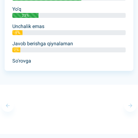
Yo’q
23%
Unchalik emas
9%
Javob berishga qiynalaman
7%
So'rovga