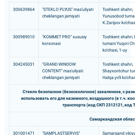
300639864
"STEKLO PLYUS" mas'uliyati
Toshkent shahri,
cheklangan jamiyati
Yunusobod tuma
К.Zaripov ko'chas
300989010
"KOMMET PRO" xususiy
Toshkent shahri,
korxonasi
tumani Yuqori Ch
ko'chasi, 1-uy
304245031
"GRAND WINDOW
Toshkent shahri,
CONTENT" mas'uliyati
Shayxontohur tum
cheklangan jamiyati
Halqa yo'li ko'cha
Стекло безопасное (безосколочное) закаленное, с р
использовать его для наземного, воздушного (в т.ч. ко
транспорта (код СКП 2312121, код 
Самаркандская облас
301001471
"SAMPLASTSERVIS"
Samarqand viloya