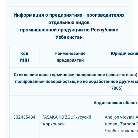
Информация о предприятиях - производителях
отдельных видов
промышленной продукции по Республике
Узбекистан
Код
Наименование
Юридический
ИНН
предприятий
Стекло листовое термически полированное (флоат-стекло)
полированной поверхностью, но не обработанное другим с
7005)
Андижанская област
302435484
"ASAKA KO'ZGU" хусусий
Andijon viloyati,
корхонаси
tumani, Zarbdor
Чорбог махалла