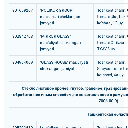
301659207
"POLIKOR GROUP"
Toshkent shahri,
mas'uliyati cheklangan
tumani Ulug'bek 6
jamiyati
ko'chasi, 12-uy
302842708
"MIRROR GLASS"
Toshkent shahri,
mas`uliyati cheklangan
tumani O`rikzor d
jamiyati
TXAY 5-uy
304964009
"GLASS HOUSE" mas'uliyati
Toshkent shahri,
cheklangan jamiyati
Shayxontohur tu
ko`chasi, 4a-uy
Стекло листовое прочее, гнутое, граненое, гравирован
обработанное иным способом, но не вставленное в раму ил
7006.00.9)
Ташкентская област
205202539
Mas`uliyati cheklangan
Toshkent viloyati,