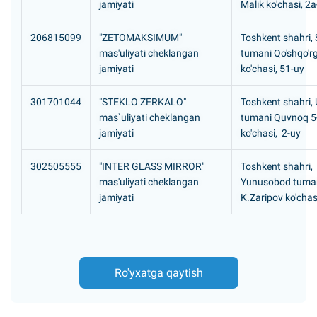
jamiyati
Malik ko'chasi, 2a
206815099
"ZETOMAKSIMUM"
Toshkent shahri, S
mas'uliyati cheklangan
tumani Qo'shqo'r
jamiyati
ko'chasi, 51-uy
301701044
"STEKLO ZERKALO"
Toshkent shahri,
mas`uliyati cheklangan
tumani Quvnoq 5
jamiyati
ko'chasi, 2-uy
302505555
"INTER GLASS MIRROR"
Toshkent shahri,
mas'uliyati cheklangan
Yunusobod tuma
jamiyati
K.Zaripov ko'chas
Ro'yxatga qaytish