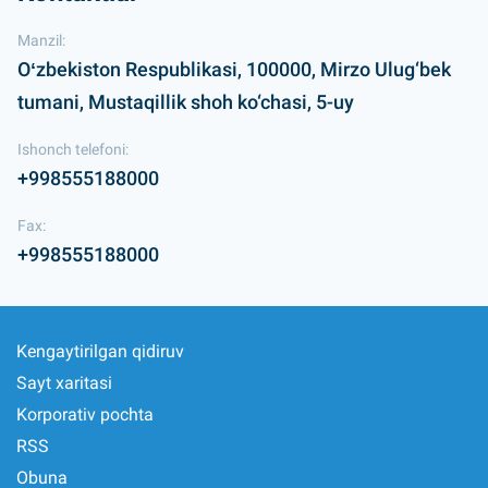
Manzil:
Oʻzbekiston Respublikasi, 100000, Mirzo Ulug‘bek
tumani, Mustaqillik shoh ko‘chasi, 5-uy
Ishonch telefoni:
+998555188000
Fax:
+998555188000
Kengaytirilgan qidiruv
Sayt xaritasi
Korporativ pochta
RSS
Obuna