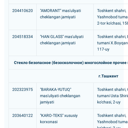
204410620
"AMORANT" mas'uliyati
Toshkent shahri,
cheklangan jamiyati
Yashnobod tuma
2-tor ko'chasi, 1
204518334
"HAN GLASS" mas'uliyati
Toshkent shahri,
cheklangan jamiyati
tumani X.Boyqaro
117-uy
Стекло безопасное (безосколочное) многослойное прочее 
г.Ташкент
202323975
"BARAKA-YUTUQ"
Toshkent shahri,
mas'uliyati cheklangan
tumani Usta Shiri
jamiyati
ko'chasi, 2-uy
203640122
"KARO-TEKS" xususiy
Toshkent shahri,
korxonasi
Yashnobod tuman