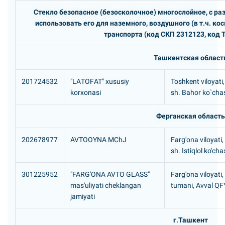
Стекло безопасное (безосколочное) многослойное, с 
использовать его для наземного, воздушного (в т.ч. ко
транспорта (код СКП 2312123, код 
Ташкентская област
201724532
"LAТОFАТ" xususiy
Toshkent viloyati,
korxonasi
sh. Bahor ko`chas
Ферганская область
202678977
AVTOOYNA MChJ
Farg'ona viloyati
sh. Istiqlol ko'cha
301225952
"FARG'ONA AVTO GLASS"
Farg'ona viloyati
mas'uliyati cheklangan
tumani, Avval QF
jamiyati
г.Ташкент