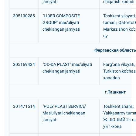
jamiyati
chiqarish xududi
305130285
"LIDER COMPOSITE
Toshkent viloyati
GROUP" mas'uliyati
tumani, Qatortol
cheklangan jamiyati
Markaz shoh ko'c
uy
Ферганская область
305169434
"OD-DA PLAST" mas'uliyati
Farg'ona viloyati,
cheklangan jamiyati
Turkiston ko'chasi
xonadon
г.Ташкент
301471514
"POLY PLAST SERVICE"
Toshkent shahri,
Mas'uliyati cheklangan
Yakkasaroy tuma
jamiyati
Ж.ШОШИЙ 2-тор 
уй 1-хона