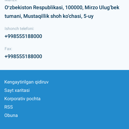
Oʻzbekiston Respublikasi, 100000, Mirzo Ulug‘bek
tumani, Mustaqillik shoh ko‘chasi, 5-uy
Ishonch telefoni:
+998555188000
Fax:
+998555188000
Kengaytirilgan qidiruv
Sayt xaritasi
Korporativ pochta
RSS
Obuna