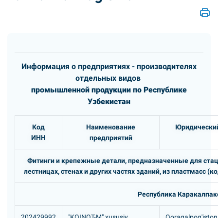
Информация о предприятиях - производителях
отдельных видов
промышленной продукции по Республике
Узбекистан
Код
Наименование
Юридический
ИНН
предприятий
Фитинги и крепежные детали, предназначенные для стаци
лестницах, стенах и других частях зданий, из пластмасс (к
Республика Каракалпак
202429992
"KOINOT-M" xususiy
Qoraqalpog'iston