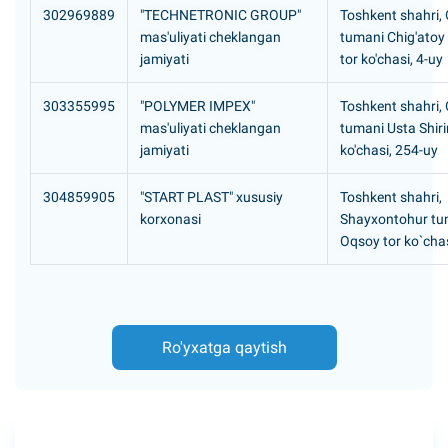
302969889
"TECHNETRONIC GROUP"
Toshkent shahri,
mas'uliyati cheklangan
tumani Chig'atoy
jamiyati
tor ko'chasi, 4-uy
303355995
"POLYMER IMPEX"
Toshkent shahri,
mas'uliyati cheklangan
tumani Usta Shiri
jamiyati
ko'chasi, 254-uy
304859905
"START PLAST" xususiy
Toshkent shahri,
korxonasi
Shayxontohur tu
Oqsoy tor ko`chas
Ro'yxatga qaytish