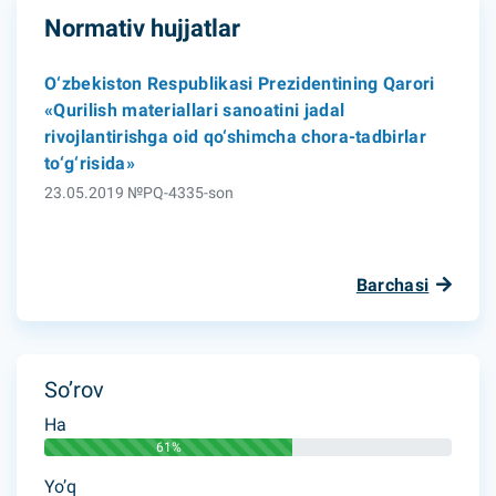
Normativ hujjatlar
O‘zbekiston Respublikasi Prezidentining Qarori
«Qurilish materiallari sanoatini jadal
rivojlantirishga oid qo‘shimcha chora-tadbirlar
to‘g‘risida»
23.05.2019 №PQ-4335-son
Barchasi
So’rov
Ha
61%
Yo’q