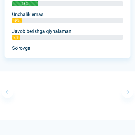
23%
Unchalik emas
9%
Javob berishga qiynalaman
7%
So'rovga