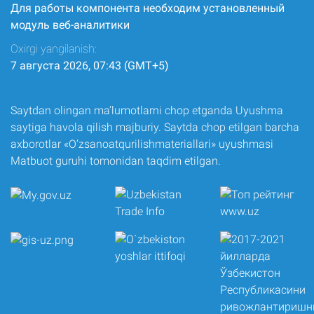
Для работы компонента необходим установленный
модуль веб-аналитики
Oxirgi yangilanish:
7 августа 2026, 07:43 (GMT+5)
Saytdan olingan ma’lumotlarni chop etganda Uyushma
saytiga havola qilish majburiy. Saytda chop etilgan barcha
axborotlar «O‘zsanoatqurilishmateriallari» uyushmasi
Matbuot guruhi tomonidan taqdim etilgan.