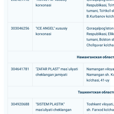
korxonasi
Respublikasi, To'rt
tumani, To'rtko'l 
B.Kurbanov ko'ch
303046256
"ICE ANGEL" xususiy
Qoraqalpog'iston
korxonasi
Respublikasi, Elli
tumani, Bo'ston s
Cho'lquvar ko'cha
Наманганская облас
304641781
"ZAFAR PLAST" mas`uliyati
Namangan viloyat
cheklangan jamiyati
Namangan sh. K
ko'chasi, 41-uy
Ташкентская област
304920688
"SISTEM PLASTIK"
Toshkent viloyati
mas'uliyati cheklangan
sh. Farxod ko'chas