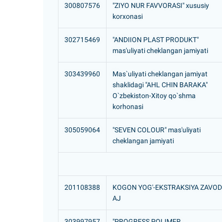
300807576
"ZIYO NUR FAVVORASI" xususiy
korxonasi
302715469
"ANDIION PLAST PRODUKT"
mas'uliyati cheklangan jamiyati
303439960
Mas`uliyati cheklangan jamiyat
shaklidagi "AHL CHIN BARAKA"
O`zbekiston-Xitoy qo`shma
korhonasi
305059064
"SEVEN COLOUR" mas'uliyati
cheklangan jamiyati
201108388
KOGON YOG'-EKSTRAKSIYA ZAVOD
AJ
303997957
"PROGRESS POLIMER