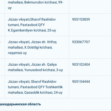
mahallasi, Bekmurodov ko'chasi, 99-
uy
Jizzax viloyati,Sharof Rashidov
905153839
tumani, Paxtaobod QFY
K.Egamberdiyev ko'chasi, 25-uy
i
Jizzax viloyati, Jizzax sh. Ittifoq
933067707
mahallasi, X.Do'stligi ko'chasi,
raqamsiz uy
Jizzax viloyati, Jizzax sh. Qaliya
903102404
mahallasi, Yunusobod ko'chasi, 3-uy
Jizzax viloyati, Sharof Rashidov
905154444
tumani, Paxtaobod QFY Toshkentlik
mahallasi, Qassoblik ko'chasi, 24-uy
шкадарьинская область