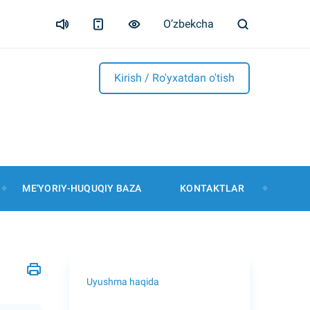
O’zbekcha
Kirish / Ro'yxatdan o'tish
ME'YORIY-HUQUQIY BAZA
KONTAKTLAR
Uyushma haqida