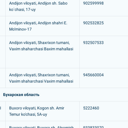
Andijon viloyati, Andijon sh. Sabo
902599998
ko`chasi, 17-uy
Andijon viloyati, Andijon shahri E.
902532825
Mo'minov-17
Andijon viloyati, Shaxrixon tumani,
932507533
Vaxim shaharchasi Baxim mahallasi
Andijon viloyati, Shaxrixon tumani,
945660004
Vaxim shaharchasi Vaxim mahallasi
Бухарская область
I
Buxoro viloyati, Kogon sh. Amir
5222460
Temur ko'chasi, 5A-uy
Buxoro viloyati, Buxoro sh. Alpomish
933833070