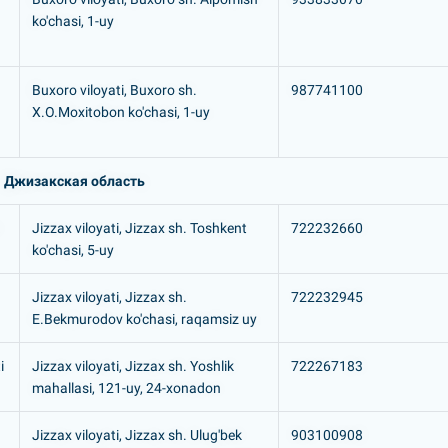
ko'chasi, 1-uy
Buxoro viloyati, Buxoro sh.
987741100
X.O.Moxitobon ko'chasi, 1-uy
Джизакская область
Jizzax viloyati, Jizzax sh. Toshkent
722232660
ko'chasi, 5-uy
Jizzax viloyati, Jizzax sh.
722232945
E.Bekmurodov ko'chasi, raqamsiz uy
i
Jizzax viloyati, Jizzax sh. Yoshlik
722267183
mahallasi, 121-uy, 24-xonadon
Jizzax viloyati, Jizzax sh. Ulug'bek
903100908