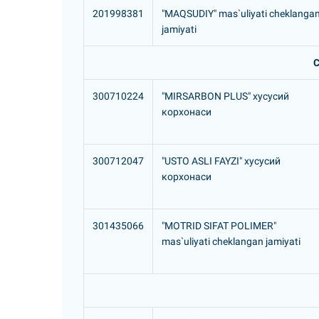
201998381
"MAQSUDIY" mas`uliyati cheklanga
jamiyati
С
300710224
"MIRSARBON PLUS" хусусий
корхонаси
300712047
"USTO ASLI FAYZI" хусусий
корхонаси
301435066
"MOTRID SIFAT POLIMER"
mas`uliyati cheklangan jamiyati