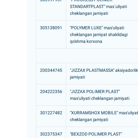
STANDARTPLAST" mas`uliyati
cheklangan jamiyati
305138091
"POLYMER LUXE" mas'uliyati
cheklangan jamiyat shaklidagi
qo'shma korxona
200344745
"JIZZAX PLASTMASSA" aksiyadorlik
jamiyati
204222356
"JIZZAX POLIMER PLAST"
mas'uliyati cheklangan jamiyati
301227482
"XURRAMSHOX MOBILE" mas'uliyat
cheklangan jamiyati
302375347
"BEXZOD POLIMER PLAST"