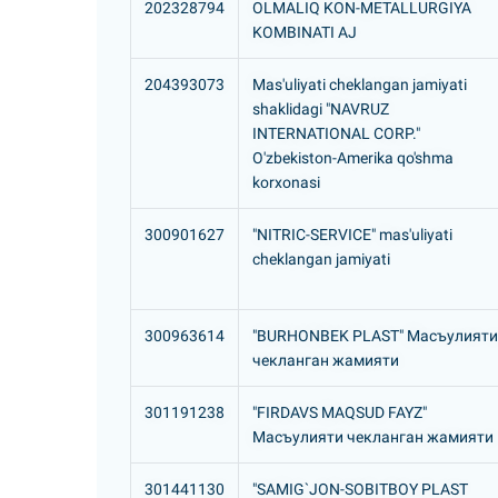
202328794
OLMALIQ KON-METALLURGIYA
KOMBINATI AJ
204393073
Mas'uliyati cheklangan jamiyati
shaklidagi "NAVRUZ
INTERNATIONAL CORP."
O'zbekiston-Amerika qo'shma
korxonasi
300901627
"NITRIC-SERVICE" mas'uliyati
cheklangan jamiyati
300963614
"BURHONBEK PLAST" Масъулияти
чекланган жамияти
301191238
"FIRDAVS MAQSUD FAYZ"
Масъулияти чекланган жамияти
301441130
"SAMIG`JON-SOBITBOY PLAST