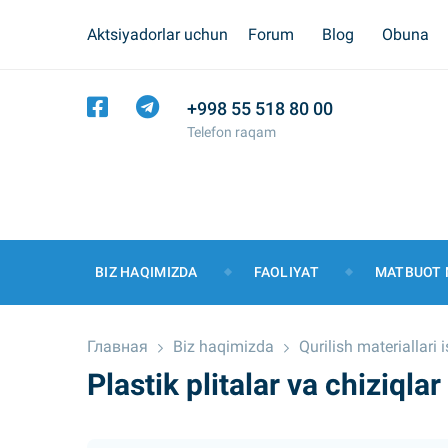
Aktsiyadorlar uchun
Forum
Blog
Obuna
+998 55 518 80 00
Telefon raqam
BIZ HAQIMIZDA
FAOLIYAT
MATBUOT 
Главная
Biz haqimizda
Qurilish materiallari
Plastik plitalar va chiziqlar