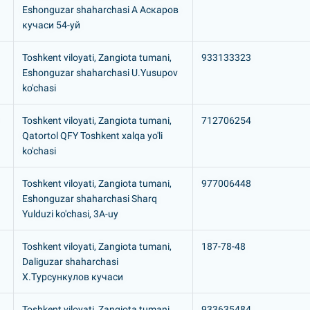
Eshonguzar shaharchasi А Аскаров
кучаси 54-уй
Toshkent viloyati, Zangiota tumani,
933133323
Eshonguzar shaharchasi U.Yusupov
ko'chasi
Toshkent viloyati, Zangiota tumani,
712706254
Qatortol QFY Toshkent xalqa yo'li
ko'chasi
Toshkent viloyati, Zangiota tumani,
977006448
Eshonguzar shaharchasi Sharq
Yulduzi ko'chasi, 3A-uy
Toshkent viloyati, Zangiota tumani,
187-78-48
Daliguzar shaharchasi
Х.Турсункулов кучаси
Toshkent viloyati, Zangiota tumani,
933635484