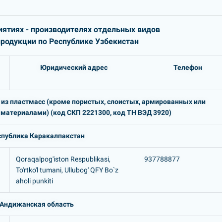
ятиях - производителях отдельных видов
одукции по Республике Узбекистан
Юридический адрес
Телефон
ы из пластмасс (кроме пористых, слоистых, армированных или
материалами) (код СКП 2221300, код ТН ВЭД 3920)
спублика Каракалпакстан
Qoraqalpog'iston Respublikasi,
937788877
To'rtko'l tumani, Ullubog' QFY Bo`z
aholi punkiti
Андижанская область