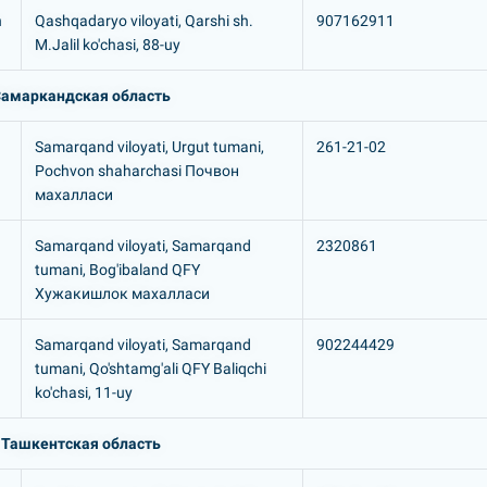
n
Qashqadaryo viloyati, Qarshi sh.
907162911
M.Jalil ko'chasi, 88-uy
амаркандская область
Samarqand viloyati, Urgut tumani,
261-21-02
Pochvon shaharchasi Почвон
махалласи
Samarqand viloyati, Samarqand
2320861
tumani, Bog'ibaland QFY
Хужакишлок махалласи
Samarqand viloyati, Samarqand
902244429
tumani, Qo'shtamg'ali QFY Baliqchi
ko'chasi, 11-uy
Ташкентская область