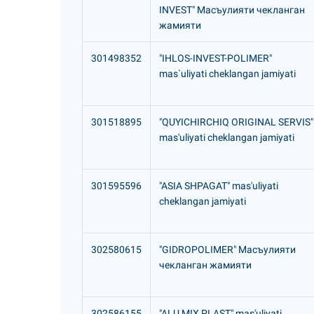
INVEST" Масъулияти чекланган
жамияти
301498352
"IHLOS-INVEST-POLIMER"
mas`uliyati cheklangan jamiyati
301518895
"QUYICHIRCHIQ ORIGINAL SERVIS"
mas'uliyati cheklangan jamiyati
301595596
"ASIA SHPAGAT" mas'uliyati
cheklangan jamiyati
302580615
"GIDROPOLIMER" Масъулияти
чекланган жамияти
302586155
"ALU MIX PLAST" mas'uliyati