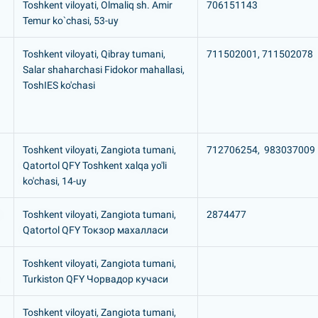
Toshkent viloyati, Olmaliq sh. Amir
706151143
Temur ko`chasi, 53-uy
Toshkent viloyati, Qibray tumani,
711502001, 711502078
Salar shaharchasi Fidokor mahallasi,
ToshIES ko'chasi
Toshkent viloyati, Zangiota tumani,
712706254, 983037009
Qatortol QFY Toshkent xalqa yo'li
ko'chasi, 14-uy
Toshkent viloyati, Zangiota tumani,
2874477
Qatortol QFY Токзор махалласи
Toshkent viloyati, Zangiota tumani,
Turkiston QFY Чорвадор кучаси
Toshkent viloyati, Zangiota tumani,