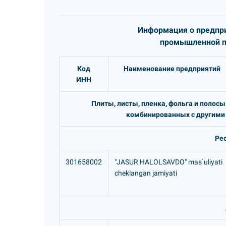
Информация о предпри
промышленной пр
Код
Наименование предприятий
ИНН
Плиты, листы, пленка, фольга и полос
комбинированных с другими 
Ре
301658002
"JASUR HALOLSAVDO" mas`uliyati
cheklangan jamiyati