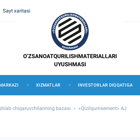
Sayt xaritasi
O’ZSANOATQURILISHMATERIALLARI
UYUSHMASI
MARKAZI
XIZMATLAR
INVESTORLAR DIQQATIGA
 ishlab chiqaruvchilarining bazasi
«Qizilqumsement» AJ