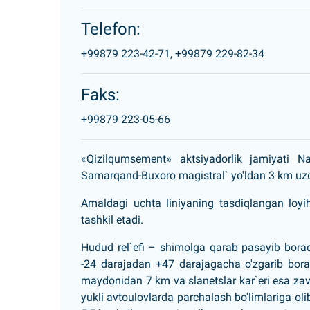
Telefon:
+99879 223-42-71,
+99879 229-82-34
Faks:
+99879 223-05-66
«Qizilqumsement» aktsiyadorlik jamiyati 
Samarqand-Buxoro magistral` yo'ldan 3 km uzo
Amaldagi uchta liniyaning tasdiqlangan loyi
tashkil etadi.
Hudud rel`efi – shimolga qarab pasayib boradi
-24 darajadan +47 darajagacha o'zgarib bor
maydonidan 7 km va slanetslar kar`eri esa za
yukli avtoulovlarda parchalash bo'limlariga ol