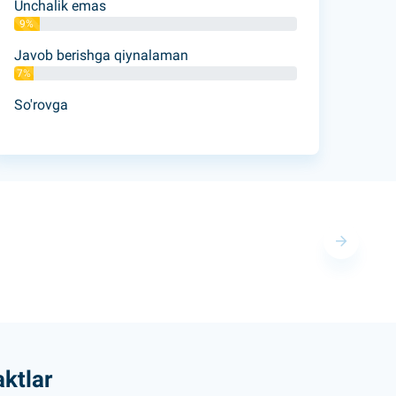
Unchalik emas
9%
Javob berishga qiynalaman
7%
So'rovga
ktlar