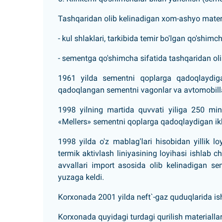
Tashqaridan olib kelinadigan xom-ashyo materi
- kul shlaklari, tarkibida temir bo'lgan qo'shimch
- sementga qo'shimcha sifatida tashqaridan olib k
1961 yilda sementni qoplarga qadoqlaydig
qadoqlangan sementni vagonlar va avtomobillar
1998 yilning martida quvvati yiliga 250 mi
«Mellers» sementni qoplarga qadoqlaydigan ikkin
1998 yilda o'z mablag'lari hisobidan yillik 
termik aktivlash liniyasining loyihasi ishlab chi
avvallari import asosida olib kelinadigan s
yuzaga keldi.
Korxonada 2001 yilda neft`-gaz quduqlarida ishl
Korxonada quyidagi turdagi qurilish materiallari