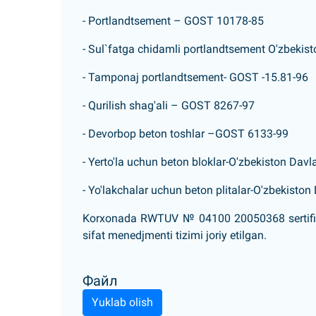
- Portlandtsement – GOST 10178-85
- Sul`fatga chidamli portlandtsement O'zbekist
- Tamponaj portlandtsement- GOST -15.81-96
- Qurilish shag'ali – GOST 8267-97
- Devorbop beton toshlar –GOST 6133-99
- Yerto'la uchun beton bloklar-O'zbekiston Davl
- Yo'lakchalar uchun beton plitalar-O'zbekiston
Korxonada RWTUV № 04100 20050368 sertifika
sifat menedjmenti tizimi joriy etilgan.
Файл
Yuklab olish