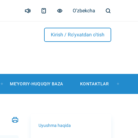
O’zbekcha
Kirish / Ro'yxatdan o'tish
ME'YORIY-HUQUQIY BAZA
KONTAKTLAR
Uyushma haqida