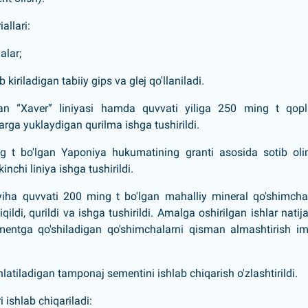
allari:
alar;
iriladigan tabiiy gips va glej qo'llaniladi.
an “Xaver” liniyasi hamda quvvati yiliga 250 ming t qopl
ga yuklaydigan qurilma ishga tushirildi.
ng t bo'lgan Yaponiya hukumatining granti asosida sotib ol
chi liniya ishga tushirildi.
loyiha quvvati 200 ming t bo'lgan mahalliy mineral qo'shimcha
qildi, qurildi va ishga tushirildi. Amalga oshirilgan ishlar natij
ementga qo'shiladigan qo'shimchalarni qisman almashtirish i
atiladigan tamponaj sementini ishlab chiqarish o'zlashtirildi.
 ishlab chiqariladi: