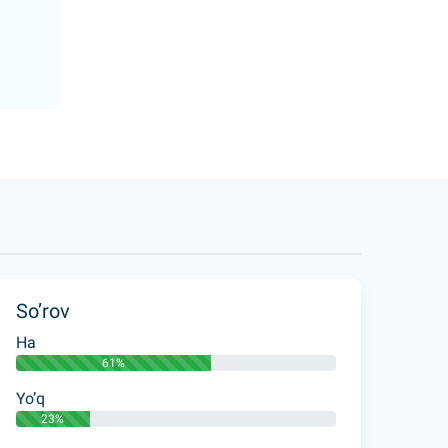
So’rov
Ha
61%
Yo’q
23%