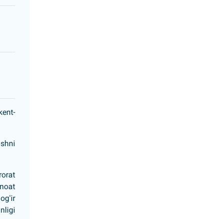
ent-
ishni
rorat
anoat
og'ir
nligi