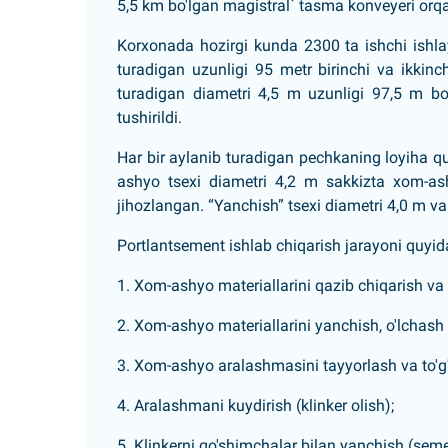
5,5 km bo'lgan magistral` tasma konveyeri orqal
Korxonada hozirgi kunda 2300 ta ishchi ishla
turadigan uzunligi 95 metr birinchi va ikkinch
turadigan diametri 4,5 m uzunligi 97,5 m bo'
tushirildi.
Har bir aylanib turadigan pechkaning loyiha qu
ashyo tsexi diametri 4,2 m sakkizta xom-ash
jihozlangan. “Yanchish” tsexi diametri 4,0 m va
Portlantsement ishlab chiqarish jarayoni quyid
1. Xom-ashyo materiallarini qazib chiqarish va
2. Xom-ashyo materiallarini yanchish, o'lchas
3. Xom-ashyo aralashmasini tayyorlash va to'g'
4. Aralashmani kuydirish (klinker olish);
5. Klinkerni qo'shimchalar bilan yanchish (seme