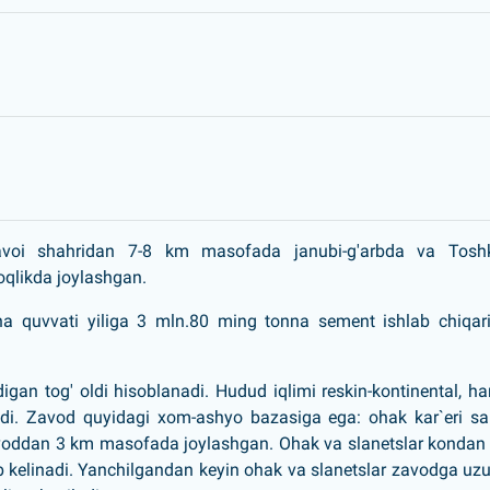
Navoi shahridan 7-8 km masofada janubi-g'arbda va Toshk
qlikda joylashgan.
ha quvvati yiliga 3 mln.80 ming tonna sement ishlab chiqar
gan tog' oldi hisoblanadi. Hudud iqlimi reskin-kontinental, ha
adi. Zavod quyidagi xom-ashyo bazasiga ega: ohak kar`eri s
voddan 3 km masofada joylashgan. Ohak va slanetslar kondan 
ib kelinadi. Yanchilgandan keyin ohak va slanetslar zavodga uzu