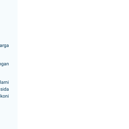
arga
ingan
larni
asida
mkoni