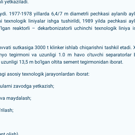
i yetkaziladi.
ydi. 1977-1978 yillarda 6,4/7 m diametrli pechkasi aylanib ay
i texnologik liniyalar ishga tushirildi, 1989 yilda pechkasi ay
lgan reaktorli – dekarbonizatorli uchinchi texnologik liniya 
vvati sutkasiga 3000 t klinker ishlab chiqarishni tashkil etadi.
yo tegirmoni va uzunligi 1.0 m havo o'tuvchi separatorlar 
 uzunligi 13,5 m bo'lgan oltita sement tegirmonidan iborat.
agi asosiy texnologik jarayonlardan iborat:
 ularni zavodga yetkazish;
h va maydalash;
rilash;
nt olish).