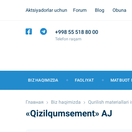
Aktsiyadorlar uchun
Forum
Blog
Obuna
+998 55 518 80 00
Telefon raqam
BIZ HAQIMIZDA
FAOLIYAT
MATBUOT 
Главная
Biz haqimizda
Qurilish materiallari
«Qizilqumsement» AJ