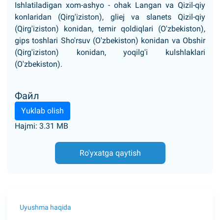
Ishlatiladigan xom-ashyo - ohak Langan va Qizil-qiy
konlaridan (Qirg'iziston), gliej va slanets Qizil-qiy
(Qirg'iziston) konidan, temir qoldiqlari (O'zbekiston),
gips toshlari Sho'rsuv (O'zbekiston) konidan va Obshir
(Qirg'iziston) konidan, yoqilg'i kulshlaklari
(O'zbekiston).
Файл
Yuklab olish
Hajmi: 3.31 MB
Ro'yxatga qaytish
Uyushma haqida