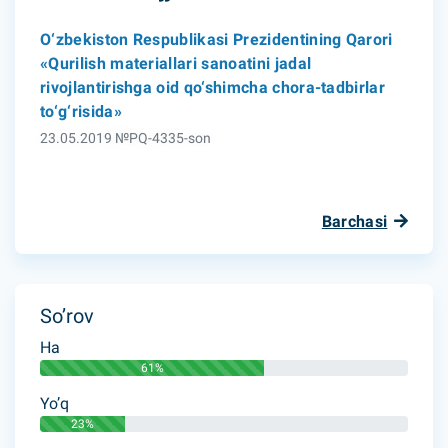
O‘zbekiston Respublikasi Prezidentining Qarori
«Qurilish materiallari sanoatini jadal
rivojlantirishga oid qo‘shimcha chora-tadbirlar
to‘g‘risida»
23.05.2019 №PQ-4335-son
Barchasi
So’rov
Ha
61%
Yo’q
23%