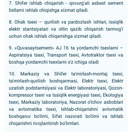
7. Shifer ishlab chiqarish - qovurg'ali asbest sement
listlarni ishlab chiqishga xizmat qiladi.
8. Ohak tsexi – qurilish va pardozlash ishlari, issiqlik
elektr stantsiyalari va oltin qazib chiqarish tarmog'i
uchun ohak ishlab chiqarishga xizmat qiladi.
9. «Quvasaytsement» AJ 16 ta yordamchi tsexlarni –
Aspiratsiya tsexi, Transport tsexi, Avtotraktor tsexi va
boshqa yordamchi tsexlarni o'z ichiga oladi
10. Markaziy va Shifer ta'mirlash-montaj tsexi,
ta'mirlash-qurilish boshqarmasi, Elektr tsexi, Elektr
uzatish podstantsiyasi va Elektr laboratoriyasi, Qozon-
kompressor tsexi va Issiqlik energiyasi tsexi, Ekologiya
tsexi, Markaziy laboratoriya, Nazorat o'lchov asboblari
va avtomatika tsexi, Ishlab-chiqarishni avtomatik
boshqaruv bo'limi, Sifat nazorati bo'limi va Ishlab
chiqarishni rivojlantirish bo'limlari.