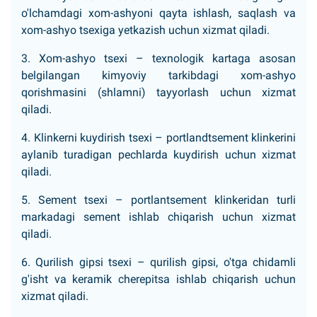
o'lchamdagi xom-ashyoni qayta ishlash, saqlash va
xom-ashyo tsexiga yetkazish uchun xizmat qiladi.
3. Xom-ashyo tsexi – texnologik kartaga asosan
belgilangan kimyoviy tarkibdagi xom-ashyo
qorishmasini (shlamni) tayyorlash uchun xizmat
qiladi.
4. Klinkerni kuydirish tsexi – portlandtsement klinkerini
aylanib turadigan pechlarda kuydirish uchun xizmat
qiladi.
5. Sement tsexi – portlantsement klinkeridan turli
markadagi sement ishlab chiqarish uchun xizmat
qiladi.
6. Qurilish gipsi tsexi – qurilish gipsi, o'tga chidamli
g'isht va keramik cherepitsa ishlab chiqarish uchun
xizmat qiladi.