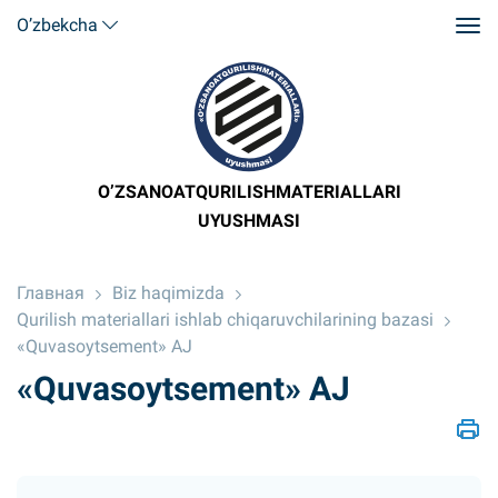
O’zbekcha
O’ZSANOATQURILISHMATERIALLARI
UYUSHMASI
Главная
Biz haqimizda
Qurilish materiallari ishlab chiqaruvchilarining bazasi
«Quvasoytsement» AJ
«Quvasoytsement» AJ