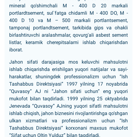
mineral qo'shimchali M - 400 D 20 markali
portlardtsement, sul`fatga chidamli M - 400 DO, M -
400 D 10 va M – 500 markali portlantsement,
tamponaj portlandtsement, tarkibida gips va ohakli
birlashtiruvchi aralashmalar, qovurg'ali asbest sement
listlar, keramik cherepitsalarni ishlab chiqarishdan
iborat.
Jahon sifati darajasiga mos keluvchi mahsulotni
ishlab chiqarishda erishilgan yuqori natijalar va sayi-
harakatlar, shuningdek professionalizm uchun “Ish
Tashabbus Direktsiyasi” 1997 yilning 17 noyabrida
“Quvasoy” AJ ni “Jahon sifati uchun” eng yuqori
mukofot bilan taqdirladi. 1999 yilning 25 oktyabrida
Jenevada “Quvasoy” AJning yuqori sifatli mahsulotni
ishlab chiqish, jahon biznesini rivojlantirishga qo'shgan
ulkan xizmatlari va professionalizm uchun “Ish
Tashabbus Direktsiyasi” korxonani maxsus mukofot
“Sifat uchun Oltin Yulduz” bilan taqdirladi.