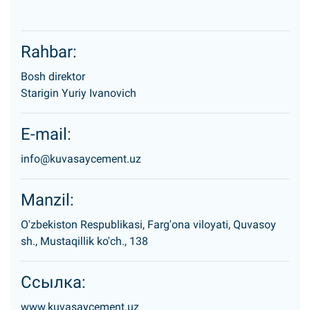
Rahbar:
Bosh direktor
Starigin Yuriy Ivanovich
E-mail:
info@kuvasaycement.uz
Manzil:
O'zbekiston Respublikasi, Farg'ona viloyati, Quvasoy
sh., Mustaqillik ko'ch., 138
Ссылка:
www.kuvasaycement.uz