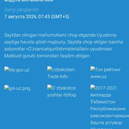
Oxirgi yangilanish:
7 августа 2026, 07:43 (GMT+5)
Saytdan olingan ma’lumotlarni chop etganda Uyushma
saytiga havola qilish majburiy. Saytda chop etilgan barcha
axborotlar «O‘zsanoatqurilishmateriallari» uyushmasi
Matbuot guruhi tomonidan taqdim etilgan.