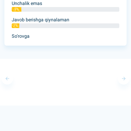
Unchalik emas
9%
Javob berishga qiynalaman
7%
So'rovga