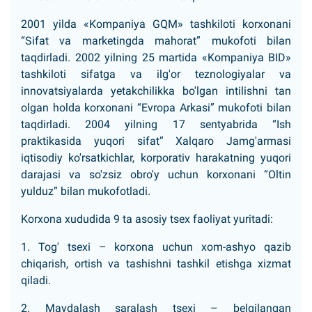
2001 yilda «Kompaniya GQM» tashkiloti korxonani
“Sifat va marketingda mahorat” mukofoti bilan
taqdirladi. 2002 yilning 25 martida «Kompaniya BID»
tashkiloti sifatga va ilg'or teznologiyalar va
innovatsiyalarda yetakchilikka bo'lgan intilishni tan
olgan holda korxonani “Evropa Arkasi” mukofoti bilan
taqdirladi. 2004 yilning 17 sentyabrida “Ish
praktikasida yuqori sifat” Xalqaro Jamg'armasi
iqtisodiy ko'rsatkichlar, korporativ harakatning yuqori
darajasi va so'zsiz obro'y uchun korxonani “Oltin
yulduz” bilan mukofotladi.
Korxona xududida 9 ta asosiy tsex faoliyat yuritadi:
1. Tog' tsexi – korxona uchun xom-ashyo qazib
chiqarish, ortish va tashishni tashkil etishga xizmat
qiladi.
2. Maydalash saralash tsexi – belgilangan