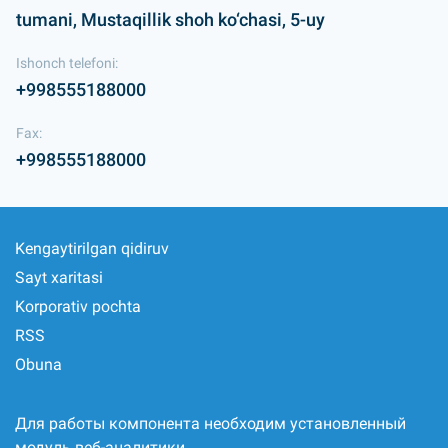
tumani, Mustaqillik shoh ko‘chasi, 5-uy
Ishonch telefoni:
+998555188000
Fax:
+998555188000
Kengaytirilgan qidiruv
Sayt xaritasi
Korporativ pochta
RSS
Obuna
Для работы компонента необходим установленный
модуль веб-аналитики