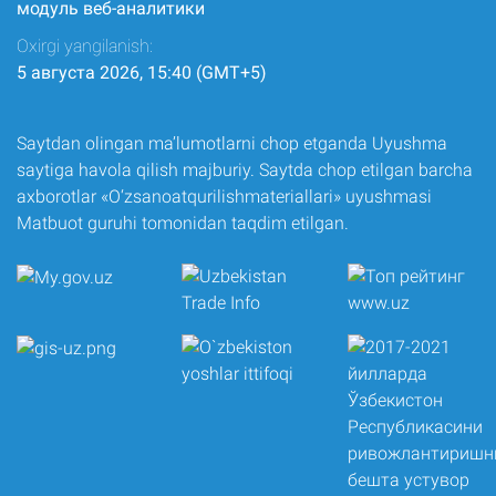
модуль веб-аналитики
Oxirgi yangilanish:
5 августа 2026, 15:40 (GMT+5)
Saytdan olingan ma’lumotlarni chop etganda Uyushma
saytiga havola qilish majburiy. Saytda chop etilgan barcha
axborotlar «O‘zsanoatqurilishmateriallari» uyushmasi
Matbuot guruhi tomonidan taqdim etilgan.