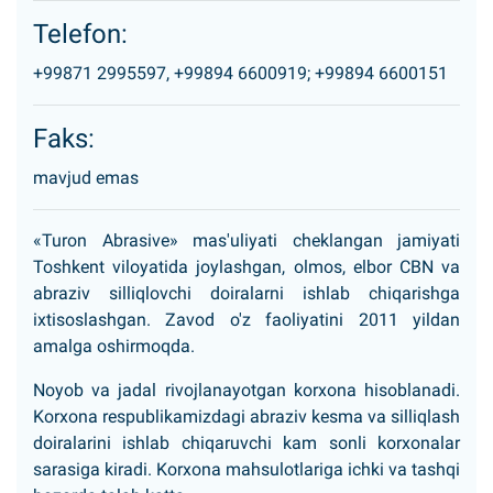
Telefon:
+99871 2995597,
+99894 6600919;
+99894 6600151
Faks:
mavjud emas
«Turon Abrasive» mas'uliyati cheklangan jamiyati
Toshkent viloyatida joylashgan, olmos, elbor CBN va
abraziv silliqlovchi doiralarni ishlab chiqarishga
ixtisoslashgan. Zavod o'z faoliyatini 2011 yildan
amalga oshirmoqda.
Noyob va jadal rivojlanayotgan korxona hisoblanadi.
Korxona respublikamizdagi abraziv kesma va silliqlash
doiralarini ishlab chiqaruvchi kam sonli korxonalar
sarasiga kiradi. Korxona mahsulotlariga ichki va tashqi