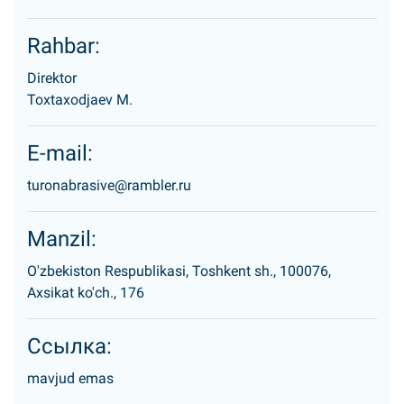
Rahbar:
Direktor
Toxtaxodjaev M.
E-mail:
turonabrasive@rambler.ru
Manzil:
O'zbekiston Respublikasi, Toshkent sh., 100076,
Axsikat ko'ch., 176
Ссылка:
mavjud emas