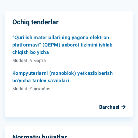
Ochiq tenderlar
“Qurilish materiallarining yagona elektron
platformasi” (QEPM) axborot tizimini ishlab
chiqish bo‘yicha
Muddati: 9 марта
Kompyuterlarni (monoblok) yetkazib berish
bo'yicha tanlov savdolari
Muddati: 9 декабря
Barchasi
Normativ hujjatlar