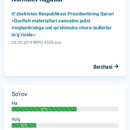
O‘zbekiston Respublikasi Prezidentining Qarori
«Qurilish materiallari sanoatini jadal
rivojlantirishga oid qo‘shimcha chora-tadbirlar
to‘g‘risida»
23.05.2019 №PQ-4335-son
Barchasi
So’rov
Ha
61%
Yo’q
23%