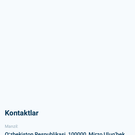
Kontaktlar
Manzil:
Oʻzbekiston Respublikasi, 100000, Mirzo Ulug‘bek