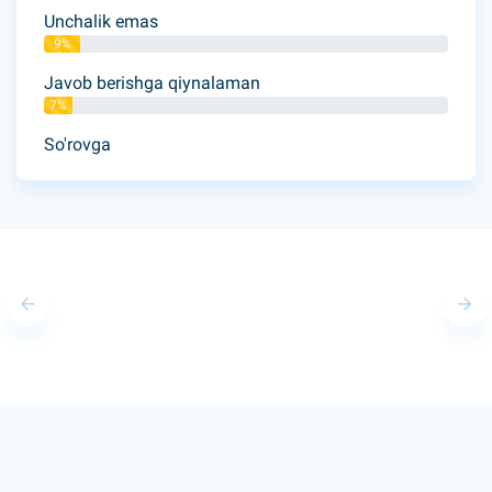
Unchalik emas
9%
Javob berishga qiynalaman
7%
So'rovga