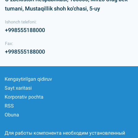
tumani, Mustaqillik shoh ko‘chasi, 5-uy
Ishonch telefoni:
+998555188000
Fax:
+998555188000
Kengaytirilgan qidiruv
Sayt xaritasi
Korporativ pochta
RSS
Obuna
Для работы компонента необходим установленный