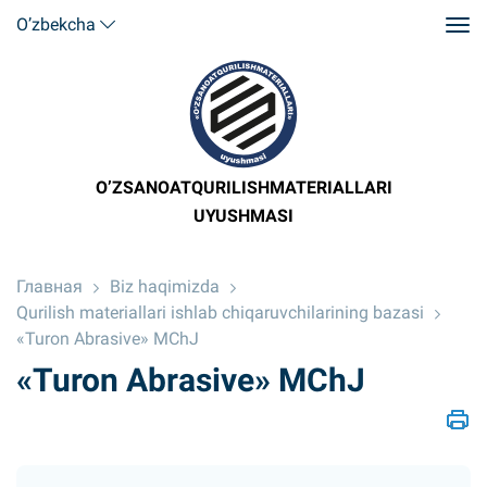
O’zbekcha
O’ZSANOATQURILISHMATERIALLARI
UYUSHMASI
Главная
Biz haqimizda
Qurilish materiallari ishlab chiqaruvchilarining bazasi
«Turon Abrasive» MChJ
«Turon Abrasive» MChJ