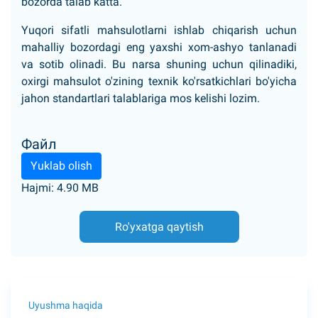
bozorda talab katta.
Yuqori sifatli mahsulotlarni ishlab chiqarish uchun
mahalliy bozordagi eng yaxshi xom-ashyo tanlanadi
va sotib olinadi. Bu narsa shuning uchun qilinadiki,
oxirgi mahsulot o'zining texnik ko'rsatkichlari bo'yicha
jahon standartlari talablariga mos kelishi lozim.
Файл
Yuklab olish
Hajmi: 4.90 MB
Ro'yxatga qaytish
Uyushma haqida