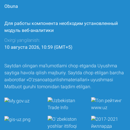
Obuna
Для работы компонента необходим установленный
модуль веб-аналитики
Oxirgi yangilanish:
10 августа 2026, 10:59 (GMT+5)
Saytdan olingan ma’lumotlarni chop etganda Uyushma
saytiga havola qilish majburiy. Saytda chop etilgan barcha
axborotlar «O‘zsanoatqurilishmateriallari» uyushmasi
Matbuot guruhi tomonidan taqdim etilgan.