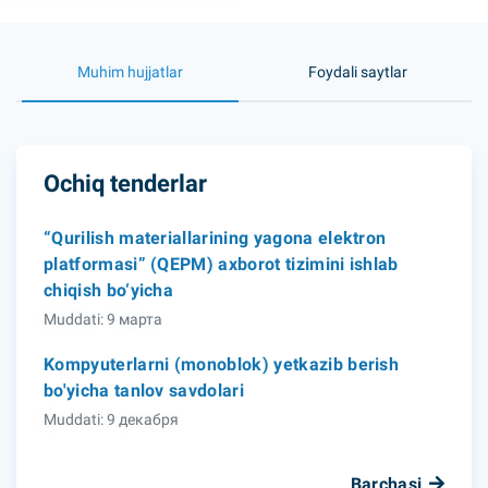
Muhim hujjatlar
Foydali saytlar
Ochiq tenderlar
“Qurilish materiallarining yagona elektron
platformasi” (QEPM) axborot tizimini ishlab
chiqish bo‘yicha
Muddati: 9 марта
Kompyuterlarni (monoblok) yetkazib berish
bo'yicha tanlov savdolari
Muddati: 9 декабря
Barchasi