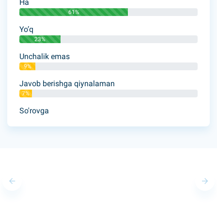
Ha
61%
Yo’q
23%
Unchalik emas
9%
Javob berishga qiynalaman
7%
So'rovga