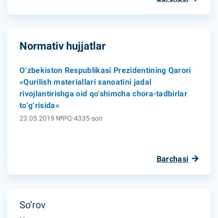
Normativ hujjatlar
O‘zbekiston Respublikasi Prezidentining Qarori
«Qurilish materiallari sanoatini jadal
rivojlantirishga oid qo‘shimcha chora-tadbirlar
to‘g‘risida»
23.05.2019 №PQ-4335-son
Barchasi
So’rov