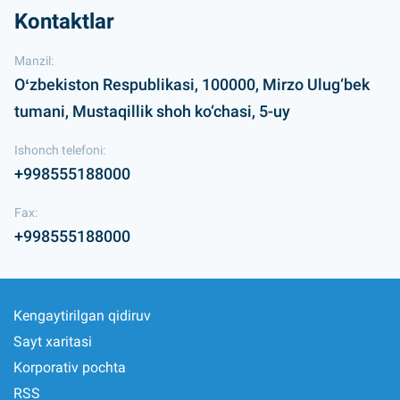
Kontaktlar
Manzil:
Oʻzbekiston Respublikasi, 100000, Mirzo Ulug‘bek
tumani, Mustaqillik shoh ko‘chasi, 5-uy
Ishonch telefoni:
+998555188000
Fax:
+998555188000
Kengaytirilgan qidiruv
Sayt xaritasi
Korporativ pochta
RSS