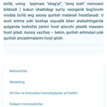
bo'lib, uning tarjimasi “shag'al”, “siniq tosh” ma'nosini
bildiradi ) kukun shaklidagi sun'iy neorganik bog'lovchi
modda bo'lib eng asosiy qurilish materiali hisoblanadi. U
suvli eritma yoki boshqa suyuqlik bilan aralashtirganda
qotganda toshsifat jismni hosil qiluvchi plastik massani
hosil qiladi. Asosiy vazifasi – beton, qurilish eritmalari yoki
qurilish arioashmalarini hosil qilish.
Mahsulotlar
Marketing
Ilm-fan va innovasion texnologiyalar yo’nalishi
Xalqaro munosabatlar