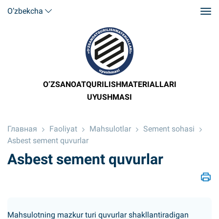
O’zbekcha
O’ZSANOATQURILISHMATERIALLARI
UYUSHMASI
Главная
Faoliyat
Mahsulotlar
Sement sohasi
Asbest sement quvurlar
Asbest sement quvurlar
Mahsulotning mazkur turi quvurlar shakllantiradigan