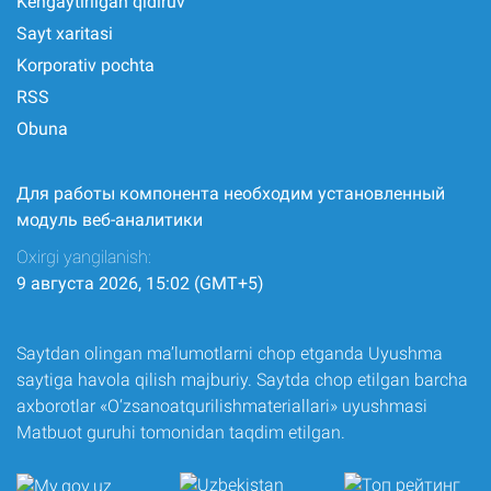
Kengaytirilgan qidiruv
Sayt xaritasi
Korporativ pochta
RSS
Obuna
Для работы компонента необходим установленный
модуль веб-аналитики
Oxirgi yangilanish:
9 августа 2026, 15:02 (GMT+5)
Saytdan olingan ma’lumotlarni chop etganda Uyushma
saytiga havola qilish majburiy. Saytda chop etilgan barcha
axborotlar «O‘zsanoatqurilishmateriallari» uyushmasi
Matbuot guruhi tomonidan taqdim etilgan.