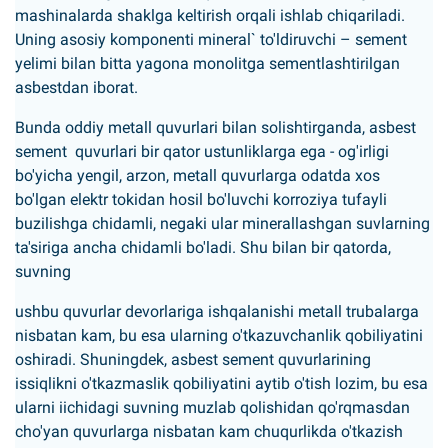
mashinalarda shaklga keltirish orqali ishlab chiqariladi.
Uning asosiy komponenti mineral` to'ldiruvchi – sement
yelimi bilan bitta yagona monolitga sementlashtirilgan
asbestdan iborat.
Bunda oddiy metall quvurlari bilan solishtirganda, asbest
sement quvurlari bir qator ustunliklarga ega - og'irligi
bo'yicha yengil, arzon, metall quvurlarga odatda xos
bo'lgan elektr tokidan hosil bo'luvchi korroziya tufayli
buzilishga chidamli, negaki ular minerallashgan suvlarning
ta'siriga ancha chidamli bo'ladi. Shu bilan bir qatorda,
suvning
ushbu quvurlar devorlariga ishqalanishi metall trubalarga
nisbatan kam, bu esa ularning o'tkazuvchanlik qobiliyatini
oshiradi. Shuningdek, asbest sement quvurlarining
issiqlikni o'tkazmaslik qobiliyatini aytib o'tish lozim, bu esa
ularni iichidagi suvning muzlab qolishidan qo'rqmasdan
cho'yan quvurlarga nisbatan kam chuqurlikda o'tkazish