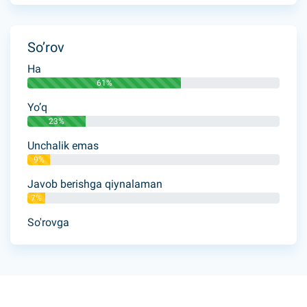
So’rov
Ha
61%
Yo’q
23%
Unchalik emas
9%
Javob berishga qiynalaman
7%
So'rovga