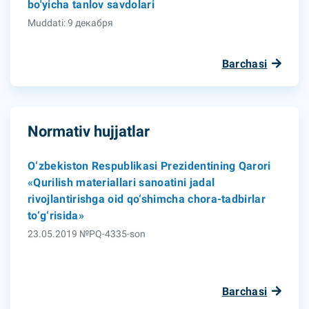
bo'yicha tanlov savdolari
Muddati: 9 декабря
Barchasi
Normativ hujjatlar
O‘zbekiston Respublikasi Prezidentining Qarori
«Qurilish materiallari sanoatini jadal
rivojlantirishga oid qo‘shimcha chora-tadbirlar
to‘g‘risida»
23.05.2019 №PQ-4335-son
Barchasi