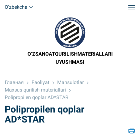
O’zbekcha
O’ZSANOATQURILISHMATERIALLARI
UYUSHMASI
Главная
Faoliyat
Mahsulotlar
Maxsus qurilish materiallari
Polipropilen qoplar AD*STAR
Polipropilen qoplar
AD*STAR