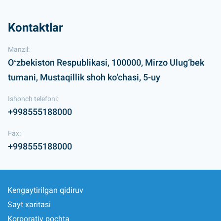
Kontaktlar
Manzil:
Oʻzbekiston Respublikasi, 100000, Mirzo Ulug‘bek
tumani, Mustaqillik shoh ko‘chasi, 5-uy
Ishonch telefoni:
+998555188000
Fax:
+998555188000
Kengaytirilgan qidiruv
Sayt xaritasi
Korporativ pochta