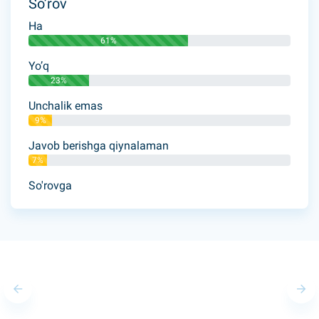
So’rov
Ha
61%
Yo’q
23%
Unchalik emas
9%
Javob berishga qiynalaman
7%
So'rovga