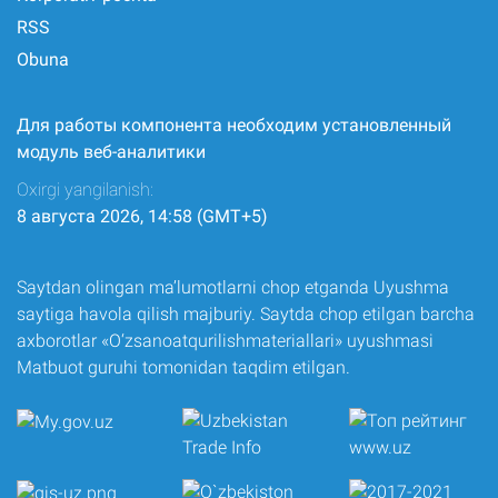
RSS
Obuna
Для работы компонента необходим установленный
модуль веб-аналитики
Oxirgi yangilanish:
8 августа 2026, 14:58 (GMT+5)
Saytdan olingan ma’lumotlarni chop etganda Uyushma
saytiga havola qilish majburiy. Saytda chop etilgan barcha
axborotlar «O‘zsanoatqurilishmateriallari» uyushmasi
Matbuot guruhi tomonidan taqdim etilgan.