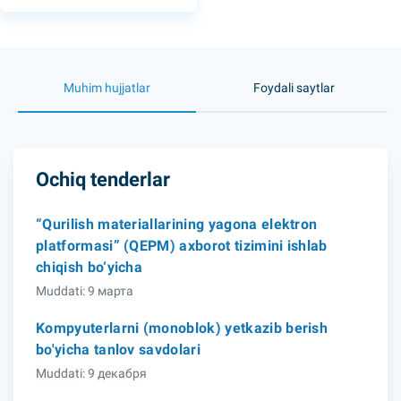
Muhim hujjatlar
Foydali saytlar
Ochiq tenderlar
“Qurilish materiallarining yagona elektron
platformasi” (QEPM) axborot tizimini ishlab
chiqish bo‘yicha
Muddati: 9 марта
Kompyuterlarni (monoblok) yetkazib berish
bo'yicha tanlov savdolari
Muddati: 9 декабря