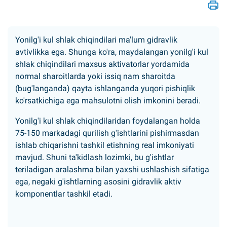
Yonilg'i kul shlak chiqindilari ma'lum gidravlik
avtivlikka ega. Shunga ko'ra, maydalangan yonilg'i kul
shlak chiqindilari maxsus aktivatorlar yordamida
normal sharoitlarda yoki issiq nam sharoitda
(bug'langanda) qayta ishlanganda yuqori pishiqlik
ko'rsatkichiga ega mahsulotni olish imkonini beradi.
Yonilg'i kul shlak chiqindilaridan foydalangan holda
75-150 markadagi qurilish g'ishtlarini pishirmasdan
ishlab chiqarishni tashkil etishning real imkoniyati
mavjud. Shuni ta'kidlash lozimki, bu g'ishtlar
teriladigan aralashma bilan yaxshi ushlashish sifatiga
ega, negaki g'ishtlarning asosini gidravlik aktiv
komponentlar tashkil etadi.