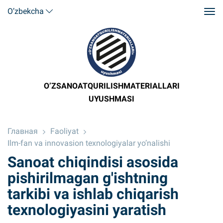
O’zbekcha
O’ZSANOATQURILISHMATERIALLARI
UYUSHMASI
Главная
Faoliyat
Ilm-fan va innovasion texnologiyalar yo’nalishi
Sanoat chiqindisi asosida
pishirilmagan g'ishtning
tarkibi va ishlab chiqarish
texnologiyasini yaratish