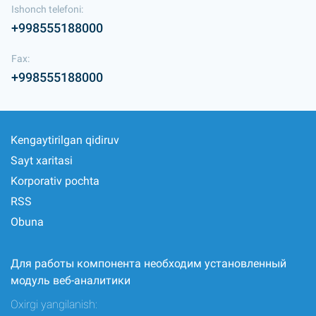
Ishonch telefoni:
+998555188000
Fax:
+998555188000
Kengaytirilgan qidiruv
Sayt xaritasi
Korporativ pochta
RSS
Obuna
Для работы компонента необходим установленный
модуль веб-аналитики
Oxirgi yangilanish: