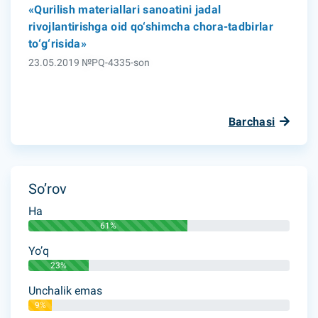
«Qurilish materiallari sanoatini jadal
rivojlantirishga oid qo‘shimcha chora-tadbirlar
to‘g‘risida»
23.05.2019 №PQ-4335-son
Barchasi
So’rov
Ha
61%
Yo’q
23%
Unchalik emas
9%