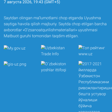
7 августа 2026, 19:43 (GMT+5)
Saytdan olingan ma’lumotlarni chop etganda Uyushma
saytiga havola qilish majburiy. Saytda chop etilgan barcha
axborotlar «O‘zsanoatqurilishmateriallari» uyushmasi
Matbuot guruhi tomonidan taqdim etilgan.