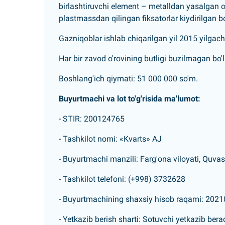
birlashtiruvchi element – metalldan yasalgan o
plastmassdan qilingan fiksatorlar kiydirilgan bo
Gazniqoblar ishlab chiqarilgan yil 2015 yilgach
Har bir zavod o'rovining butligi buzilmagan bo'l
Boshlang'ich qiymati: 51 000 000 so'm.
Buyurtmachi va lot to'g'risida ma'lumot:
- STIR: 200124765
- Tashkilot nomi: «Kvarts» AJ
- Buyurtmachi manzili: Farg'ona viloyati, Quvaso
- Tashkilot telefoni: (+998) 3732628
- Buyurtmachining shaxsiy hisob raqami: 20
- Yetkazib berish sharti: Sotuvchi yetkazib bera