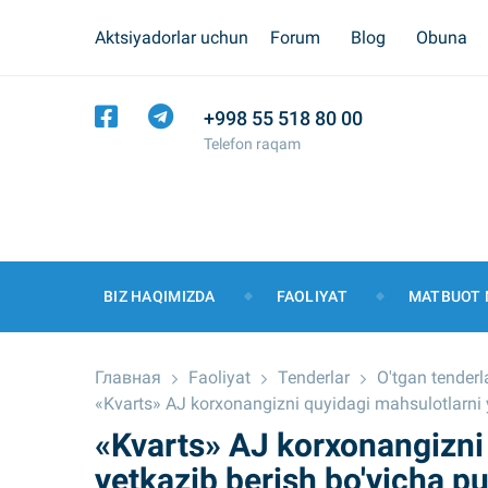
Aktsiyadorlar uchun
Forum
Blog
Obuna
+998 55 518 80 00
Telefon raqam
BIZ HAQIMIZDA
FAOLIYAT
MATBUOT 
Главная
Faoliyat
Tenderlar
O'tgan tenderl
«Kvarts» AJ korxonangizni quyidagi mahsulotlarni yet
«Kvarts» AJ korxonangizni
yetkazib berish bo'yicha pu