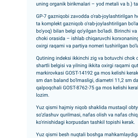
uning organik birikmalari – yod metali va b.) ta
GP-7 gazniqobi zavodda o'rab-joylashtirilgan hol
ta komplekt gazniqob o'rab-joylashtirilgan bo'l
bo'yoq) bilan belgi qo'yilgan bo'ladi. Birinchi v
choki orasida – ishlab chiqaruvchi korxonaning s
oxirgi raqami va partiya nomeri tushirilgan bo'l
Qutining indeksi ikkinchi zig va botuvchi chok
shartli belgisi va yilning ikkita oxirgi raqami 
markirovkasi GOST-14192 ga mos kelishi kerak. Fi
sm dan baland bo'lmasligi, diametri 11,2 sm dan 
qalpoqchali GOST-8762-75 ga mos kelishi kerak.
lozim.
Yuz qismi hajmiy niqob shaklida mustaqil obtyur
so'zlashuv qurilmasi, nafas olish va nafas chiqa
ko'rinishidagi korpusdan tashkil topishi kerak.
Yuz qismi besh nuqtali boshga mahkamlaydiga