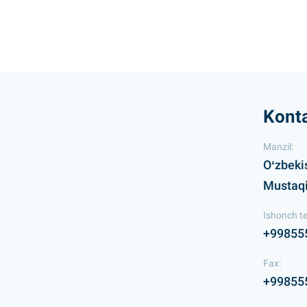
Konta
Manzil:
Oʻzbeki
Mustaqil
Ishonch te
+99855
Fax:
+99855