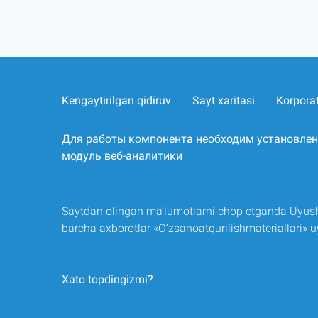
Kengaytirilgan qidiruv
Sayt xaritasi
Korpora
Для работы компонента необходим установле
модуль веб-аналитики
Saytdan olingan ma’lumotlarni chop etganda Uyush
barcha axborotlar «O‘zsanoatqurilishmateriallari»
Xato topdingizmi?