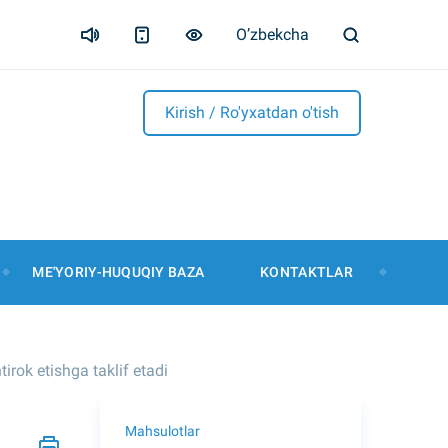
O’zbekcha
Kirish / Ro'yxatdan o'tish
ME'YORIY-HUQUQIY BAZA
KONTAKTLAR
irok etishga taklif etadi
Mahsulotlar