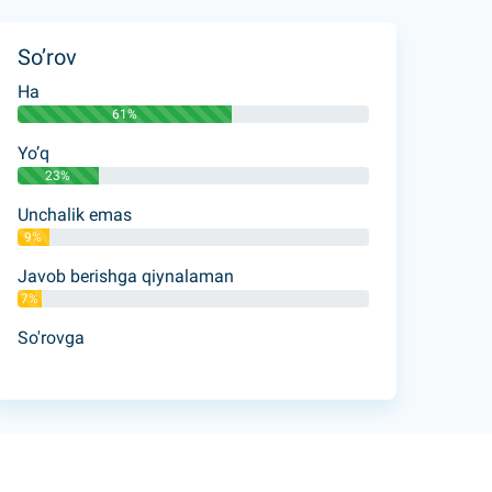
So’rov
Ha
61%
Yo’q
23%
Unchalik emas
9%
Javob berishga qiynalaman
7%
So'rovga