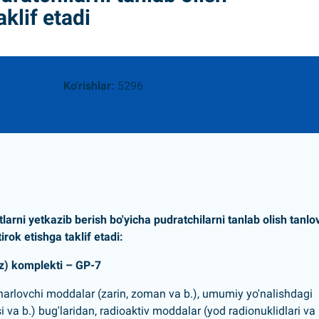
aklif etadi
Ko'rishlar:
5296
rni yetkazib berish bo'yicha pudratchilarni tanlab olish tanlo
tirok etishga taklif etadi:
az) komplekti – GP-7
harlovchi moddalar (zarin, zoman va b.), umumiy yo'nalishdagi
i va b.) bug'laridan, radioaktiv moddalar (yod radionuklidlari va