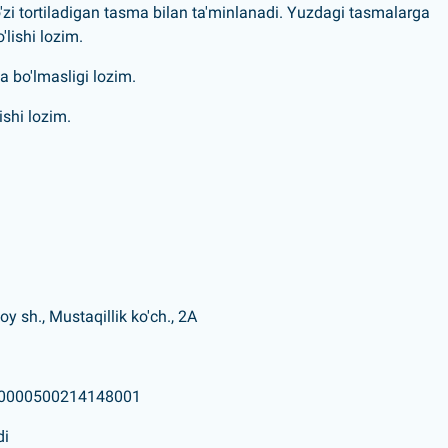
'zi tortiladigan tasma bilan ta'minlanadi. Yuzdagi tasmalarga
'lishi lozim.
a bo'lmasligi lozim.
ishi lozim.
y sh., Mustaqillik ko'ch., 2A
210000500214148001
di