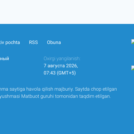
tiv pochta
RSS
Obuna
нный
Oxirgi yangilanish:
7 августа 2026,
07:43 (GMT+5)
ma saytiga havola qilish majburiy. Saytda chop etilgan
 uyushmasi Matbuot guruhi tomonidan taqdim etilgan.