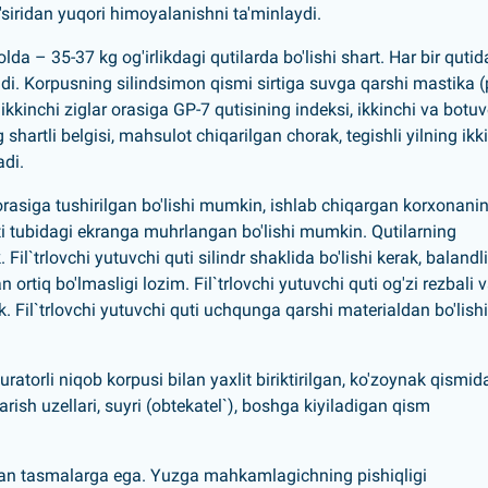
'siridan yuqori himoyalanishni ta'minlaydi.
da – 35-37 kg og'irlikdagi qutilarda bo'lishi shart. Har bir qutid
adi. Korpusning silindsimon qismi sirtiga suvga qarshi mastika (
a ikkinchi ziglar orasiga GP-7 qutisining indeksi, ikkinchi va botu
hartli belgisi, mahsulot chiqarilgan chorak, tegishli yilning ikk
adi.
 orasiga tushirilgan bo'lishi mumkin, ishlab chiqargan korxonani
quti tubidagi ekranga muhrlangan bo'lishi mumkin. Qutilarning
l`trlovchi yutuvchi quti silindr shaklida bo'lishi kerak, balandli
ortiq bo'lmasligi lozim. Fil`trlovchi yutuvchi quti og'zi rezbali 
 Fil`trlovchi yutuvchi quti uchqunga qarshi materialdan bo'lishi
atorli niqob korpusi bilan yaxlit biriktirilgan, ko'zoynak qismid
rish uzellari, suyri (obtekatel`), boshga kiyiladigan qism
n tasmalarga ega. Yuzga mahkamlagichning pishiqligi