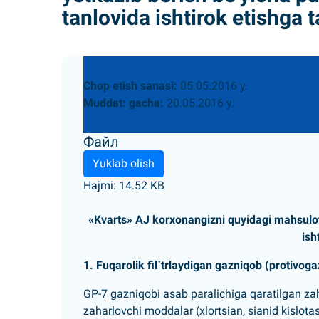
tanlovida ishtirok etishga t
Chop etish sanasi:
05.05.2016 y.
Muddat: gacha:
20.05.2016 y.
Файл
Yuklab olish
Hajmi: 14.52 KB
«Kvarts» AJ korxonangizni quyidagi mahsulotla
ish
1. Fuqarolik fil`trlaydigan gazniqob (protivog
GP-7 gazniqobi asab paralichiga qaratilgan za
zaharlovchi moddalar (xlortsian, sianid kislotas