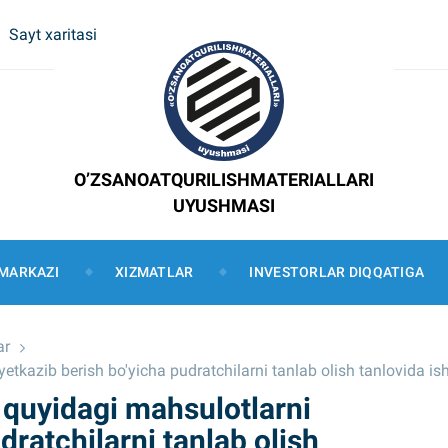
Sayt xaritasi
O’ZSANOATQURILISHMATERIALLARI
UYUSHMASI
MARKAZI
XIZMATLAR
INVESTORLAR DIQQATIGA
ar
kazib berish bo'yicha pudratchilarni tanlab olish tanlovida isht
 quyidagi mahsulotlarni
dratchilarni tanlab olish