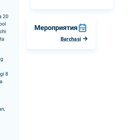
a 20
pol
Мероприятия
vchi
ita
Barchasi
ng
gi 8
va
an,