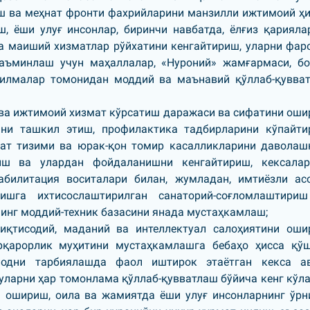
уш ва меҳнат фронти фахрийларини манзилли ижтимоий ҳ
, ёши улуғ инсонлар, биринчи навбатда, ёлғиз қарияла
а маиший хизматлар рўйхатини кенгайтириш, уларни фар
аъминлаш учун маҳаллалар, «Нуроний» жамғармаси, б
зилмалар томонидан моддий ва маънавий қўллаб-қувва
 ва ижтимоий хизмат кўрсатиш даражаси ва сифатини оши
ни ташкил этиш, профилактика тадбирларини кўпайти
кат тизими ва юрак-қон томир касалликларини даволаш
иш ва улардан фойдаланишни кенгайтириш, кексала
абилитация воситалари билан, жумладан, имтиёзли ас
ишга ихтисослаштирилган санаторий-соғломлаштири
инг моддий-техник базасини янада мустаҳкамлаш;
иқтисодий, маданий ва интеллектуал салоҳиятини оши
рқарорлик муҳитини мустаҳкамлашга бебаҳо ҳисса қўш
лодни тарбиялашда фаол иштирок этаётган кекса а
уларни ҳар томонлама қўллаб-қувватлаш бўйича кенг кўл
 ошириш, оила ва жамиятда ёши улуғ инсонларнинг ўрн