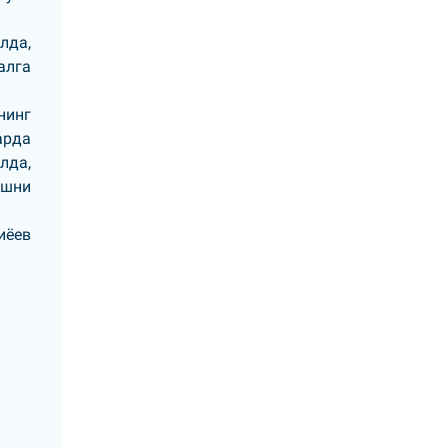
лда,
алга
нинг
арда
лда,
ишни
иёев