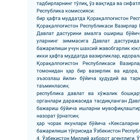
тадбирларнинг тўлиқ, ўз вақтида ва сифа
Республика комиссияси:
бир ҳафта муддатда Қорақалпоғистон Респ
Қорақалпоғистон Республикаси Вазирлар 
Давлат дастурини амалга ошириш бўйич
уларнинг зиммасига Давлат дастурида
бажарилиши учун шахсий жавобгарлик юкл
икки ҳафта муддатда вазирликлар, идора
Қорақалпоғистон Республикаси Вазирл
томонидан ҳар бир вазирлик ва идора, 
эъзозлаш йили» бўйича ҳудудий ва та
таъминласин;
республика давлат ва хўжалик бошқар
органлари даражасида тасдиқланган Давл
бажариш бўйича ишларни мувофиқлаштир
назорат ўрнатсин;
ҳар чорак якунлари бўйича «Кексаларни
бажарилиши тўғрисида Ўзбекистон Республ
4. Ўзбекистон Миллий ахборот агентлиги,