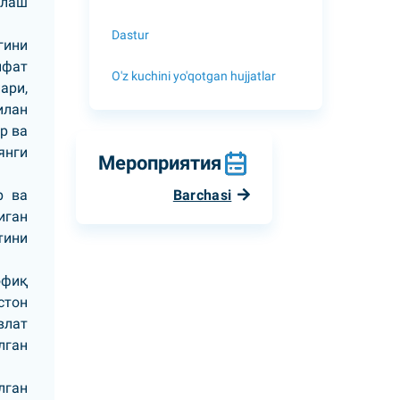
злаш
Dastur
гини
ифат
O'z kuchini yo'qotgan hujjatlar
ари,
илан
р ва
янги
Мероприятия
р ва
Barchasi
иган
тини
офиқ
стон
влат
лган
лган