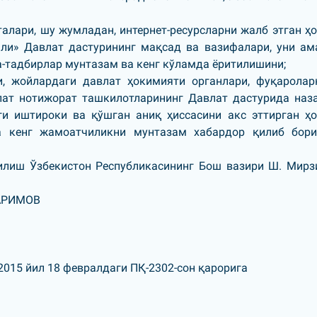
алари, шу жумладан, интернет-ресурсларни жалб этган ҳо
ли» Давлат дастурининг мақсад ва вазифалари, уни ам
-тадбирлар мунтазам ва кенг кўламда ёритилишини;
, жойлардаги давлат ҳокимияти органлари, фуқаролар
лат нотижорат ташкилотларининг Давлат дастурида наз
и иштироки ва қўшган аниқ ҳиссасини акс эттирган ҳо
а кенг жамоатчиликни мунтазам хабардор қилиб бор
илиш Ўзбекистон Республикасининг Бош вазири Ш. Мирз
КАРИМОВ
2015 йил 18 февралдаги ПҚ-2302-сон
қарорига