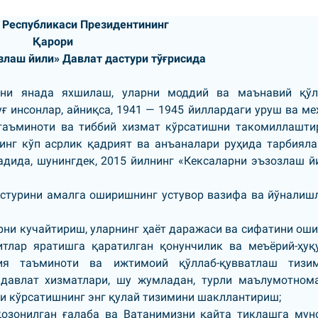
 Республикаси Президентининг
Қарори
злаш йили» Давлат дастури тўғрисида
ини янада яхшилаш, уларни моддий ва маънавий қўл
ғ инсонлар, айниқса, 1941 — 1945 йиллардаги уруш ва ме
таъминоти ва тиббий хизмат кўрсатишни такомиллашти
инг кўп асрлик қадрият ва анъаналари руҳида тарбиял
дида, шунингдек, 2015 йилнинг «Кексаларни эъзозлаш й
астурини амалга оширишнинг устувор вазифа ва йўналиш
рни кучайтириш, уларнинг ҳаёт даражаси ва сифатини ош
итлар яратишга қаратилган қонунчилик ва меъёрий-ҳуқ
ия таъминоти ва ижтимоий қўллаб-қувватлаш тизи
 давлат хизматлари, шу жумладан, турли маълумотном
и кўрсатишнинг энг қулай тизимини шакллантириш;
қозонилган ғалаба ва Ватанимизни қайта тиклашга мун