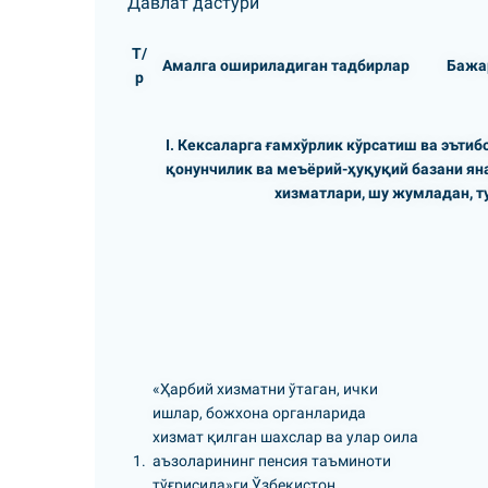
Давлат дастури
Т/
Амалга ошириладиган тадбирлар
Бажа
р
I. Кексаларга ғамхўрлик кўрсатиш ва эъти
қонунчилик ва меъёрий-ҳуқуқий базани ян
хизматлари, шу жумладан, 
«Ҳарбий хизматни ўтаган, ички
ишлар, божхона органларида
хизмат қилган шахслар ва улар оила
1.
аъзоларининг пенсия таъминоти
тўғрисида»ги Ўзбекистон