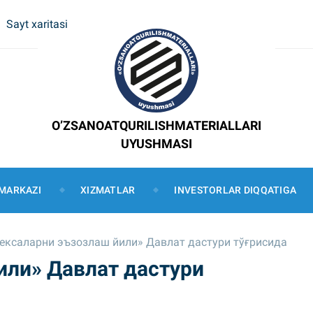
Sayt xaritasi
O’ZSANOATQURILISHMATERIALLARI
UYUSHMASI
MARKAZI
XIZMATLAR
INVESTORLAR DIQQATIGA
ексаларни эъзозлаш йили» Давлат дастури тўғрисида
или» Давлат дастури