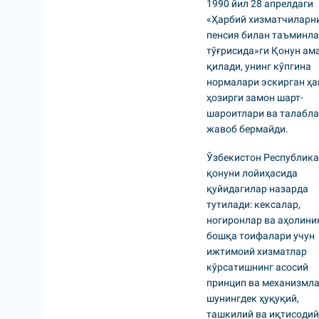
1990 йил 28 апрелдаги
«Ҳарбий хизматчиларн
пенсия билан таъминл
тўғрисида»ги Қонун ам
қилади, унинг кўпгина
нормалари эскирган ҳ
ҳозирги замон шарт-
шароитлари ва талабла
жавоб бермайди.
Ўзбекистон Республика
қонуни лойиҳасида
қуйидагилар назарда
тутилади: кексалар,
ногиронлар ва аҳолини
бошқа тоифалари учун
ижтимоий хизматлар
кўрсатишнинг асосий
принцип ва механизмла
шунингдек ҳуқуқий,
ташкилий ва иқтисодий