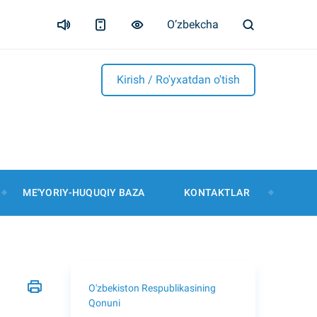
O’zbekcha
Kirish / Ro'yxatdan o'tish
ME'YORIY-HUQUQIY BAZA
KONTAKTLAR
O'zbekiston Respublikasining
Qonuni