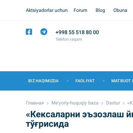
Aktsiyadorlar uchun
Forum
Blog
Obuna
+998 55 518 80 00
Telefon raqam
BIZ HAQIMIZDA
FAOLIYAT
MATBUOT 
Главная
Me'yoriy-huquqiy baza
Dastur
«К
«Кексаларни эъзозлаш й
тўғрисида