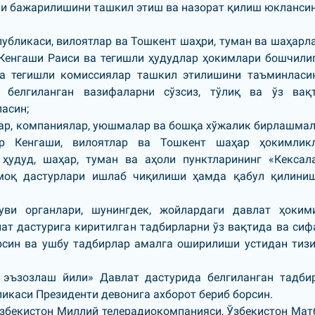
тли бажарилишини ташкил этиш ва назорат қилиш юклансин
убликаси, вилоятлар ва Тошкент шаҳри, туман ва шаҳарл
Кенгаши Раиси ва тегишли ҳудудлар ҳокимлари бошчили
а тегишли комиссиялар ташкил этилишини таъминласи
 белгиланган вазифаларни сўзсиз, тўлиқ ва ўз вақ
асин;
лар, компаниялар, уюшмалар ва бошқа хўжалик бирлашмал
ар Кенгаши, вилоятлар ва Тошкент шаҳар ҳокимлик
ҳудуд, шаҳар, туман ва аҳоли пунктларининг «Кексал
рмоқ дастурлари ишлаб чиқилиши ҳамда қабул қилини
уви органлари, шунингдек, жойлардаги давлат ҳоким
ат дастурига киритилган тадбирларни ўз вақтида ва сиф
син ва ушбу тадбирлар амалга оширилиши устидан тиз
 эъзозлаш йили» Давлат дастурида белгиланган тадби
икаси Президенти девонига ахборот бериб борсин.
 Ўзбекистон Миллий телерадиокомпанияси, Ўзбекистон Мат