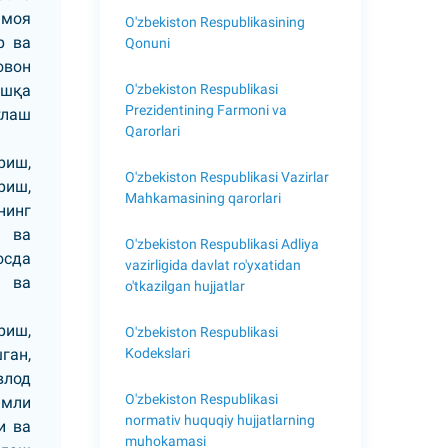
имоя
O'zbekiston Respublikasining
р ва
Qonuni
овон
O'zbekiston Respublikasi
ошқа
Prezidentining Farmoni va
тлаш
Qarorlari
риш,
O'zbekiston Respublikasi Vazirlar
риш,
Mahkamasining qarorlari
нинг
р ва
O'zbekiston Respublikasi Adliya
осда
vazirligida davlat ro'yxatidan
ш ва
o'tkazilgan hujjatlar
риш,
O'zbekiston Respublikasi
Kodekslari
ган,
влод
O'zbekiston Respublikasi
амли
normativ huquqiy hujjatlarning
и ва
muhokamasi