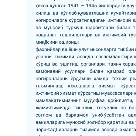
ҳисса қўшган 1941 — 1945 йиллардаги ур
қилиш ва қўллаб-қувватлашни кучайтириш
ногиронларга кўрсатиладиган ижтимоий в
ва муносиб турмуш шароитлари билан т
нодавлат ташкилотлари ва ижтимоий ту
миқёсини ошириш;
фахрийлар ва ёши улуғ инсонларга тиббий
уларни тизимли асосда соғломлаштириш
кўриш ва эшитиш органлари, таянч-ҳара
замонавий усуллари билан қамраб ол
ногиронларни ёрдамчи ҳамда техник ре
таъминлаш, кексаларга хизмат кўрсат
ижтимоий хизмат кўрсатиш муассасаларин
мамлакатимизнинг мудофаа қобилияти, 
жамиятимизда тинчлик, тотувлик ва ба
соғлом ва баркамол униб-ўсаётган ав
вакилларига муносиб эътибор қаратиш ва 
чора-тадбирларни тизимли асосда амалга