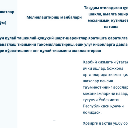
Тақдим этиладиган ҳ
ажатлар
шакли, амалга оши
Молиялаштириш манбалари
механизми, кутилаё
ўм)
натижа
учун қулай ташкилий-ҳуқуқий шарт-шароитлар яратишга қаратилга
вватлаш тизимини такомиллаштириш, ёши улуғ инсонларга давла
ри кўрсатишнинг энг қулай тизимини шакллантириш
Ҳарбий хизматни ўтаган
ички ишлар, божхона
органларида хизмат қи
шахслар пенсия
таъминотининг асослар
механизмларини назар
тутувчи Ўзбекистон
Республикаси қонуни
лойиҳаси.
—
Ҳозирги вақтда ушбу с