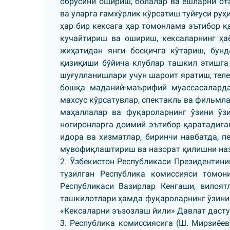
обрўсини ошириш, болалар ва ёшларни ота
ва уларга ғамхўрлик кўрсатиш туйғуси ру
ҳар бир кексага ҳар томонлама эътибор 
кучайтириш ва ошириш, кексаларнинг ҳ
жиҳатидан янги босқичга кўтариш, бун
қизиқиши бўйича клублар ташкил этишга 
шуғулланишлари учун шароит яратиш, телев
бошқа маданий-маърифий муассасаларда
махсус кўрсатувлар, спектакль ва фильмл
маҳаллалар ва фуқароларнинг ўзини ўз
ногиронларга доимий эътибор қаратадига
идора ва хизматлар, биринчи навбатда, 
мувофиқлаштириш ва назорат қилишни наз
2. Ўзбекистон Республикаси Президентин
тузилган Республика комиссияси томон
Республикаси Вазирлар Кенгаши, вилоя
ташкилотлари ҳамда фуқароларнинг ўзини
«Кексаларни эъзозлаш йили» Давлат даст
3. Республика комиссиясига (Ш. Мирзиёе