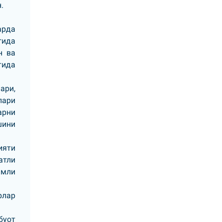
.
арда
гида
н ва
тида
ари,
лари
арни
шини
ияти
атли
имли
рлар
буот