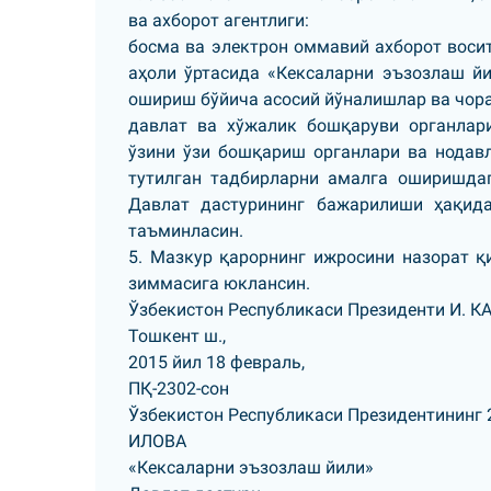
ва ахборот агентлиги:
босма ва электрон оммавий ахборот восит
аҳоли ўртасида «Кексаларни эъзозлаш йи
ошириш бўйича асосий йўналишлар ва чора
давлат ва хўжалик бошқаруви органлари
ўзини ўзи бошқариш органлари ва нодав
тутилган тадбирларни амалга оширишдаг
Давлат дастурининг бажарилиши ҳақид
таъминласин.
5. Мазкур қарорнинг ижросини назорат қ
зиммасига юклансин.
Ўзбекистон Республикаси Президенти И. 
Тошкент ш.,
2015 йил 18 февраль,
ПҚ-2302-сон
Ўзбекистон Республикаси Президентининг 
ИЛОВА
«Кексаларни эъзозлаш йили»