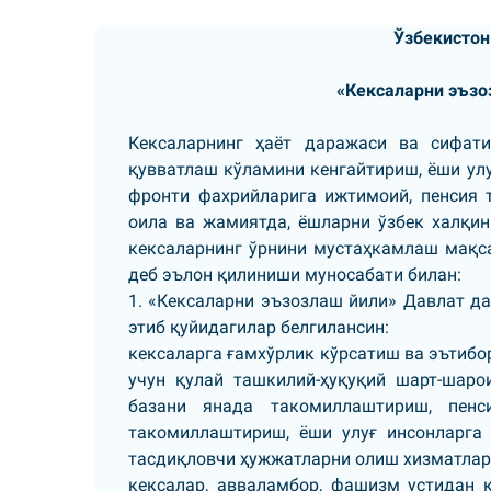
Ўзбекистон
«Кексаларни эъзо
Кексаларнинг ҳаёт даражаси ва сифат
қувватлаш кўламини кенгайтириш, ёши улу
фронти фахрийларига ижтимоий, пенсия 
оила ва жамиятда, ёшларни ўзбек халқин
кексаларнинг ўрнини мустаҳкамлаш мақса
деб эълон қилиниши муносабати билан:
1. «Кексаларни эъзозлаш йили» Давлат д
этиб қуйидагилар белгилансин:
кексаларга ғамхўрлик кўрсатиш ва эътибо
учун қулай ташкилий-ҳуқуқий шарт-шаро
базани янада такомиллаштириш, пенс
такомиллаштириш, ёши улуғ инсонларга
тасдиқловчи ҳужжатларни олиш хизматлар
кексалар, авваламбор, фашизм устидан 