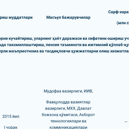
Сарф-хар
риш муддатлари
Масъул бажарувчилар
(млн с
борни кучайтириш, уларнинг ҳаёт даражаси ва сифатини ошириш 
ада такомиллаштириш, пенсия таъминоти ва ижтимоий қўллаб-қу
турли маълумотнома ва тасдиқловчи ҳужжатларни олиш хизматла
Мудофаа вазирлиги, ИИВ,
Фавқулодда вазиятлар
вазирлиги, МХХ, Давлат
божхона қўмитаси, Ахборот
2015 йил
технологиялари ва
—
I чорак
коммуникациялари