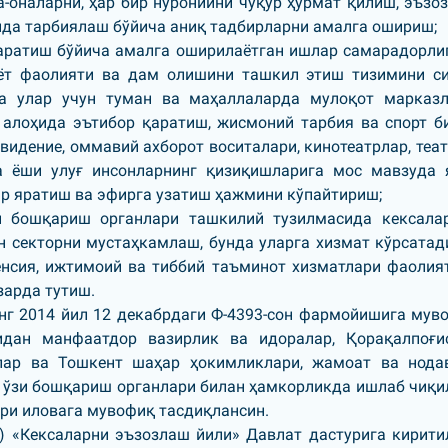
-оналарни, ҳар бир нуронийни чуқур ҳурмат қилиш, эъзо
ҳида тарбиялаш бўйича аниқ тадбирларни амалга ошириш;
қаратиш бўйича амалга оширилаётган ишлар самарадорли
аёт фаолияти ва дам олишини ташкил этиш тизимини с
да улар учун туман ва маҳаллаларда мулоқот марказл
алоҳида эътибор қаратиш, жисмоний тарбия ва спорт б
идение, оммавий ахборот воситалари, кинотеатрлар, теат
 ёши улуғ инсонларнинг қизиқишларига мос мавзуда 
ар яратиш ва эфирга узатиш ҳажмини кўпайтириш;
и бошқариш органлари ташкилий тузилмасида кексала
н секторни мустаҳкамлаш, бунда уларга хизмат кўрсатад
пенсия, ижтимоий ва тиббий таъминот хизматлари фаолия
арда тутиш.
инг 2014 йил 12 декабрдаги Ф-4393-сон фармойишига мув
идан манфаатдор вазирлик ва идоралар, Қорақалпоғи
тлар ва Тошкент шаҳар ҳокимликлари, жамоат ва нода
 ўзи бошқариш органлари билан ҳамкорликда ишлаб чиқи
ури
иловага
мувофиқ тасдиқлансин.
в) «Кексаларни эъзозлаш йили» Давлат дастурига кирити