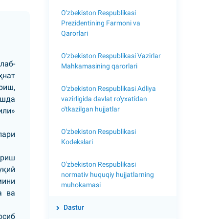
O'zbekiston Respublikasi
Prezidentining Farmoni va
Qarorlari
O'zbekiston Respublikasi Vazirlar
лаб-
Mahkamasining qarorlari
ҳнат
риш,
O'zbekiston Respublikasi Adliya
ашда
vazirligida davlat ro'yxatidan
o'tkazilgan hujjatlar
или»
O'zbekiston Respublikasi
лари
Kodekslari
ириш
O'zbekiston Respublikasi
уқий
normativ huquqiy hujjatlarning
мини
muhokamasi
а ва
Dastur
осиб