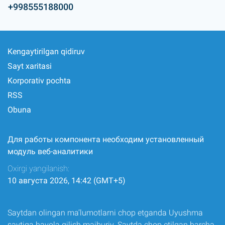
+998555188000
Kengaytirilgan qidiruv
Sayt xaritasi
Korporativ pochta
RSS
Obuna
Для работы компонента необходим установленный
модуль веб-аналитики
Oxirgi yangilanish:
10 августа 2026, 14:42 (GMT+5)
Saytdan olingan ma’lumotlarni chop etganda Uyushma
saytiga havola qilish majburiy. Saytda chop etilgan barcha