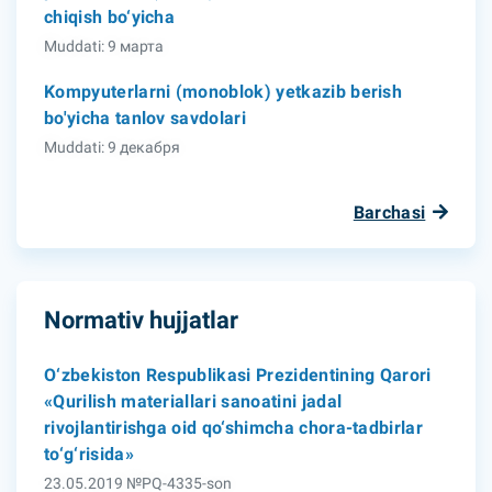
chiqish bo‘yicha
Muddati: 9 марта
Kompyuterlarni (monoblok) yetkazib berish
bo'yicha tanlov savdolari
Muddati: 9 декабря
Barchasi
Normativ hujjatlar
O‘zbekiston Respublikasi Prezidentining Qarori
«Qurilish materiallari sanoatini jadal
rivojlantirishga oid qo‘shimcha chora-tadbirlar
to‘g‘risida»
23.05.2019 №PQ-4335-son