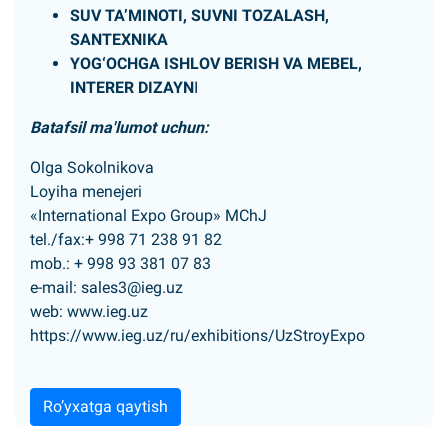
SUV TA’MINOTI, SUVNI TOZALASH,
SANTЕXNIKA
YOG‘OCHGA ISHLOV BЕRISH VA MЕBЕL,
INTЕRЕR DIZAYN
I
Batafsil ma'lumot uchun:
Olga Sokolnikova
Loyiha menejeri
«International Expo Group» MChJ
tеl./fax:+ 998 71 238 91 82
mob.: + 998 93 381 07 83
e-mail:
sales3@ieg.uz
web:
www.ieg.uz
https://www.ieg.uz/ru/exhibitions/UzStroyExpo
Ro’yxatga qaytish