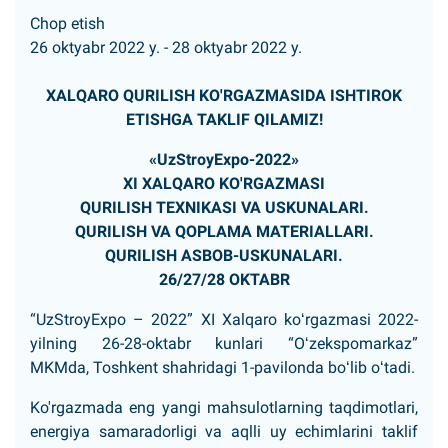
Chop etish
26 oktyabr 2022 y. - 28 oktyabr 2022 y.
XALQARO QURILISH KO'RGAZMASIDA ISHTIROK
ETISHGA TAKLIF QILAMIZ!
«UzStroyExpo-2022»
XI ХALQARO KO'RGAZMASI
QURILISH TEXNIKASI VA USKUNALARI.
QURILISH VA QOPLAMA MATERIALLARI.
QURILISH ASBOB-USKUNALARI.
26/27/28 OKTABR
“UzStroyExpo – 2022” XI Xalqaro koʻrgazmasi 2022-
yilning 26-28-oktabr kunlari “Oʻzekspomarkaz”
MKMda, Toshkent shahridagi 1-pavilonda boʻlib oʻtadi.
Ko'rgazmada eng yangi mahsulotlarning taqdimotlari,
energiya samaradorligi va aqlli uy echimlarini taklif