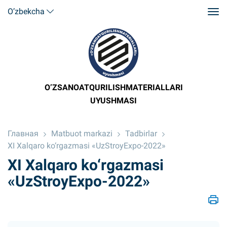
O’zbekcha
O’ZSANOATQURILISHMATERIALLARI
UYUSHMASI
Главная
Matbuot markazi
Tadbirlar
XI Xalqaro ko‘rgazmasi «UzStroyExpo-2022»
XI Xalqaro ko‘rgazmasi
«UzStroyExpo-2022»