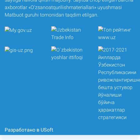
axborotlar «O‘zsanoatqurilishmateriallari» uyushmasi
Matbuot guruhi tomonidan taqdim etilgan.
Разработано в USoft