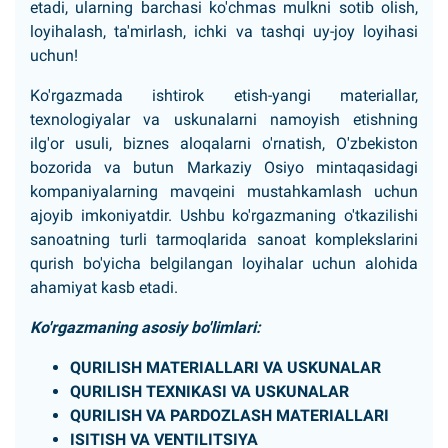
etadi, ularning barchasi ko'chmas mulkni sotib olish,
loyihalash, ta'mirlash, ichki va tashqi uy-joy loyihasi
uchun!
Ko'rgazmada ishtirok etish-yangi materiallar,
texnologiyalar va uskunalarni namoyish etishning
ilg'or usuli, biznes aloqalarni o'rnatish, O'zbekiston
bozorida va butun Markaziy Osiyo mintaqasidagi
kompaniyalarning mavqeini mustahkamlash uchun
ajoyib imkoniyatdir. Ushbu ko'rgazmaning o'tkazilishi
sanoatning turli tarmoqlarida sanoat komplekslarini
qurish bo'yicha belgilangan loyihalar uchun alohida
ahamiyat kasb etadi.
Ko'rgazmaning asosiy bo'limlari:
QURILISH MATЕRIALLARI VA USKUNALAR
QURILISH TЕXNIKASI VA USKUNALAR
QURILISH VA PARDOZLASH MATЕRIALLARI
ISITISH VA VЕNTILITSIYA