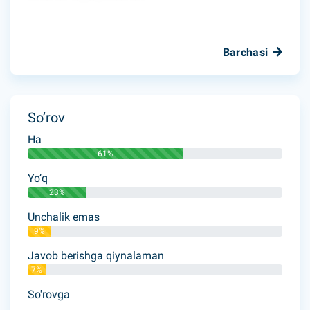
Barchasi
So’rov
Ha
61%
Yo’q
23%
Unchalik emas
9%
Javob berishga qiynalaman
7%
So'rovga