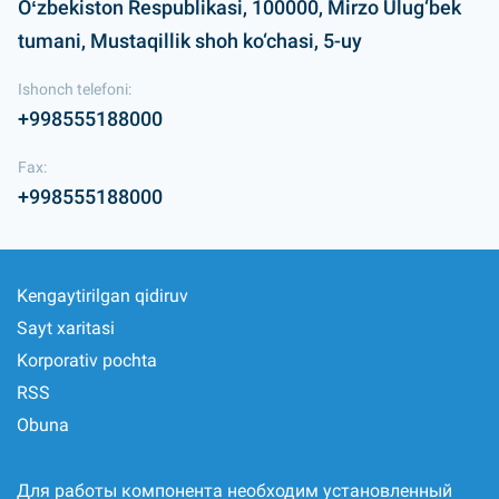
Oʻzbekiston Respublikasi, 100000, Mirzo Ulug‘bek
tumani, Mustaqillik shoh ko‘chasi, 5-uy
Ishonch telefoni:
+998555188000
Fax:
+998555188000
Kengaytirilgan qidiruv
Sayt xaritasi
Korporativ pochta
RSS
Obuna
Для работы компонента необходим установленный