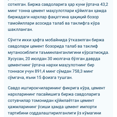
сотилган. Биржа савдоларига ҳар куни ўртача 43,2
минг тонна цемент маҳсулотлари қўйилган ҳамда
биржадаги нархлар фақатгина ҳақиқий бозор
тамойиллари асосида талаб ва таклифга кўра
шаклланган.
Сўнгги икки ҳафта мобайнида ўтказилган биржа
савдолари цемент бозорида талаб ва таклиф
мутаносиблиги таъминланганлигини кўрсатмоқда.
Хусусан, 20 июлдан 30 июлгача бўлган даврда
цементнинг ўртача нархи маҳсулотнинг бир
тоннаси учун 891,4 минг сўмдан 758,3 минг
сўмгача, яъни 15 фоизга тушган.
Савдо иштирокчиларининг фикрига кўра, цемент
нархларининг пасайишига биржа савдоларига
сотувчилар томонидан қўйилаётган цемент
ҳажмларининг ўсиши ҳамда цемент импорти
тартибини соддалаштирилганлиги ўз кўмагини