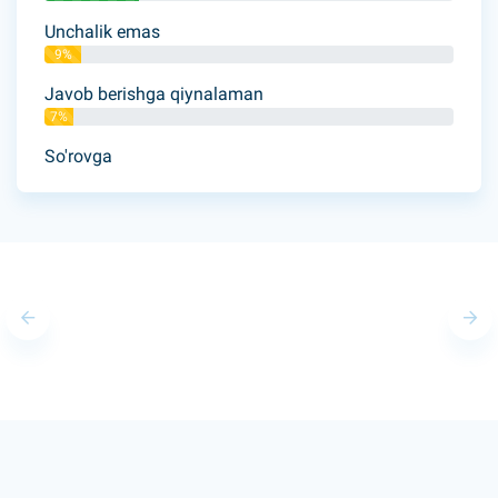
Unchalik emas
9%
Javob berishga qiynalaman
7%
So'rovga