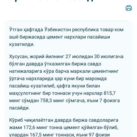
Ўтган ҳафтада Ўзбекистон республика товар-хом
ашё биржасида цемент нархлари пасайиши
кузатилди.
Хусусан, жорий йилнинг 27 июлидан 30 июлигача
бўлган даврда ўтказилган биржа савдо
натижаларига кўра барча маркали цементнинг
ўртача нархларида ҳар куни бир маромда
пасайиш кузатилиб, ҳафта якуни билан
маҳсулотнинг бир тоннаси учун нархлар 815,7
минг сўмдан 758,3 минг сўмгача, яъни 7 фоизга
пасайди.
Кўриб чиқилаётган даврда биржа савдоларига
жами 172,6 минг тонна цемент қўйилган бўлиб,
улардан 167,5 минг тоннаси, яъни 97 фоизи