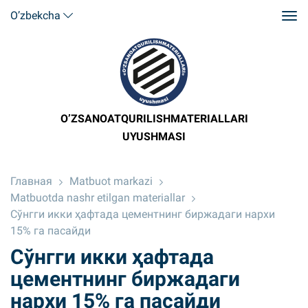
O’zbekcha
O’ZSANOATQURILISHMATERIALLARI
UYUSHMASI
Главная
Matbuot markazi
Matbuotda nashr etilgan materiallar
Сўнгги икки ҳафтада цементнинг биржадаги нархи
15% га пасайди
Сўнгги икки ҳафтада
цементнинг биржадаги
нархи 15% га пасайди