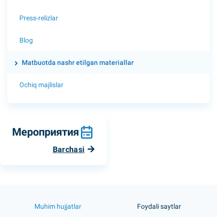
Press-relizlar
Blog
Matbuotda nashr etilgan materiallar
Ochiq majlislar
Мероприятия
Barchasi
Muhim hujjatlar
Foydali saytlar