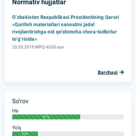
Normativ hujjatlar
O‘zbekiston Respublikasi Prezidentining Qarori
«Qurilish materiallari sanoatini jadal
rivojlantirishga oid qo‘shimcha chora-tadbirlar
to‘g‘risida»
23.05.2019 №PQ-4335-son
Barchasi
So’rov
Ha
61%
Yo’q
23%