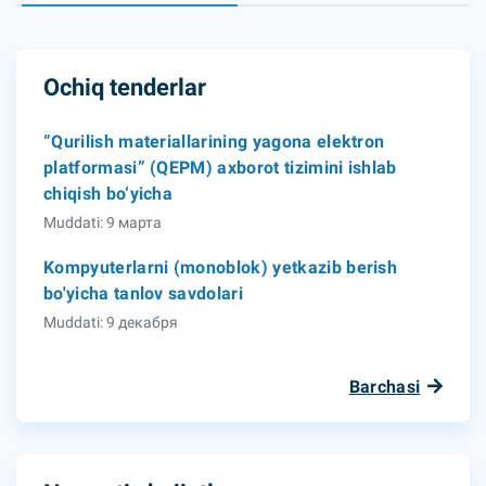
Ochiq tenderlar
“Qurilish materiallarining yagona elektron
platformasi” (QEPM) axborot tizimini ishlab
chiqish bo‘yicha
Muddati: 9 марта
Kompyuterlarni (monoblok) yetkazib berish
bo'yicha tanlov savdolari
Muddati: 9 декабря
Barchasi