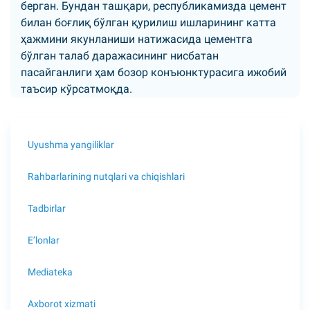
берган. Бундан ташқари, республикамизда цемент
билан боғлиқ бўлган қурилиш ишларининг катта
ҳажмини якунланиши натижасида цементга
бўлган талаб даражасининг нисбатан
пасайганлиги ҳам бозор конъюнктурасига ижобий
таъсир кўрсатмоқда.
Uyushma yangiliklar
Rahbarlarining nutqlari va chiqishlari
Tadbirlar
E’lonlar
Mediateka
Axborot xizmati