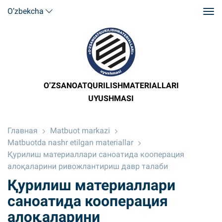
O’zbekcha
O’ZSANOATQURILISHMATERIALLARI
UYUSHMASI
Главная
Matbuot markazi
Matbuotda nashr etilgan materiallar
Қурилиш материаллари саноатида кооперация
алоқаларини ривожлантириш давр талаби
Қурилиш материаллари
саноатида кооперация
алоқаларини