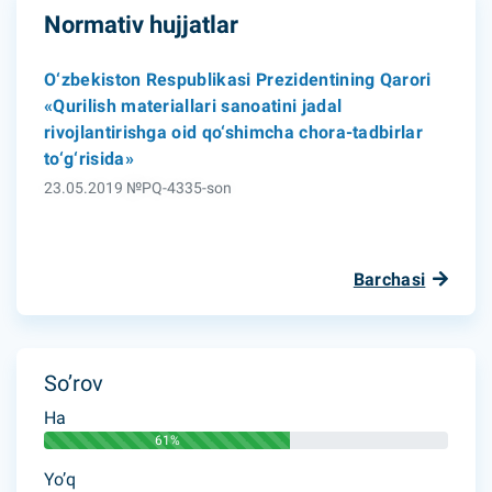
Normativ hujjatlar
O‘zbekiston Respublikasi Prezidentining Qarori
«Qurilish materiallari sanoatini jadal
rivojlantirishga oid qo‘shimcha chora-tadbirlar
to‘g‘risida»
23.05.2019 №PQ-4335-son
Barchasi
So’rov
Ha
61%
Yo’q