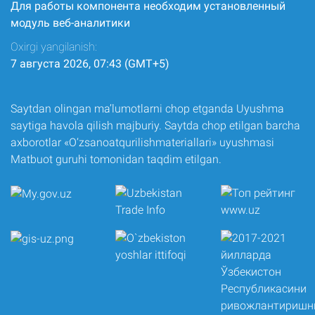
Для работы компонента необходим установленный
модуль веб-аналитики
Oxirgi yangilanish:
7 августа 2026, 07:43 (GMT+5)
Saytdan olingan ma’lumotlarni chop etganda Uyushma
saytiga havola qilish majburiy. Saytda chop etilgan barcha
axborotlar «O‘zsanoatqurilishmateriallari» uyushmasi
Matbuot guruhi tomonidan taqdim etilgan.