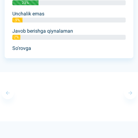
23%
Unchalik emas
9%
Javob berishga qiynalaman
7%
So'rovga