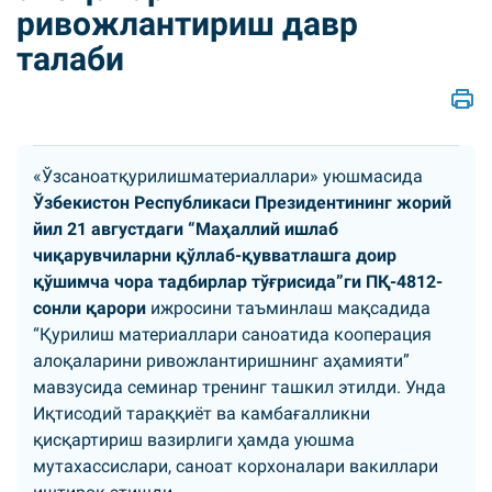
ривожлантириш давр
талаби
«Ўзсаноатқурилишматериаллари» уюшмасида
Ўзбекистон Республикаси Президентининг жорий
йил 21 августдаги “Маҳаллий ишлаб
чиқарувчиларни қўллаб-қувватлашга доир
қўшимча чора тадбирлар тўғрисида”ги ПҚ-4812-
сонли қарори
ижросини таъминлаш мақсадида
“Қурилиш материаллари саноатида кооперация
алоқаларини ривожлантиришнинг аҳамияти”
мавзусида семинар тренинг ташкил этилди. Унда
Иқтисодий тараққиёт ва камбағалликни
қисқартириш вазирлиги ҳамда уюшма
мутахассислари, саноат корхоналари вакиллари