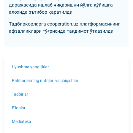
даражасида ишлаб чиқаришни йўлга қўйишга
алоҳида эътибор қаратилди.
Тадбиркорларга cooperation.uz платформасининг
афзалликлари тўғрисида тақдимот ўтказилди.
Uyushma yangiliklar
Rahbarlarining nutqlari va chiqishlari
Tadbirlar
E’lonlar
Mediateka