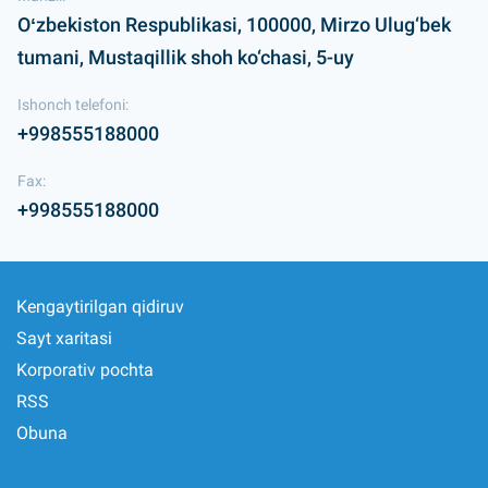
Oʻzbekiston Respublikasi, 100000, Mirzo Ulug‘bek
tumani, Mustaqillik shoh ko‘chasi, 5-uy
Ishonch telefoni:
+998555188000
Fax:
+998555188000
Kengaytirilgan qidiruv
Sayt xaritasi
Korporativ pochta
RSS
Obuna