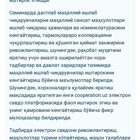
иштирок этишди.
Семинарда дастлаб маҳаллий ишлаб
чиқарувчиларни маҳаллий саноат маҳсулотлари
ишлаб чиқариш ҳажмлари ва номенклатурасини
кенгайтириш, тармоқлараро кооперацияни
чуқурлаштириш ва қўшилган қиймат занжирини
ривожлантириш, шунингдек, рақобат муҳитини
яратиш учун амалга оширилаётган чора-
тадбирлар ва давлат харидлари тизимида
маҳаллий ишлаб чиқарувчилар иштирокини
кенгайтириш бўйича маълумотлар берилди.
Шунингдек, корхоналарга қулайлик яратиш
мақсадида яратилган янги cooperation.uz электрон
савдо платформасида фаол иштирок этиш ва
унинг қамровини кенгайтириш бўйича фикр
мулоҳазалар билдирилди.
Тадбирда электрон савдони ривожлантириш,
маҳсулотлар турини кўпайтириш, жаҳон талаблари