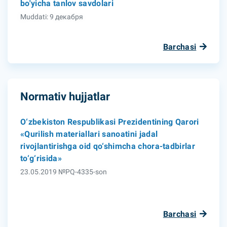
bo'yicha tanlov savdolari
Muddati: 9 декабря
Barchasi
Normativ hujjatlar
O‘zbekiston Respublikasi Prezidentining Qarori
«Qurilish materiallari sanoatini jadal
rivojlantirishga oid qo‘shimcha chora-tadbirlar
to‘g‘risida»
23.05.2019 №PQ-4335-son
Barchasi