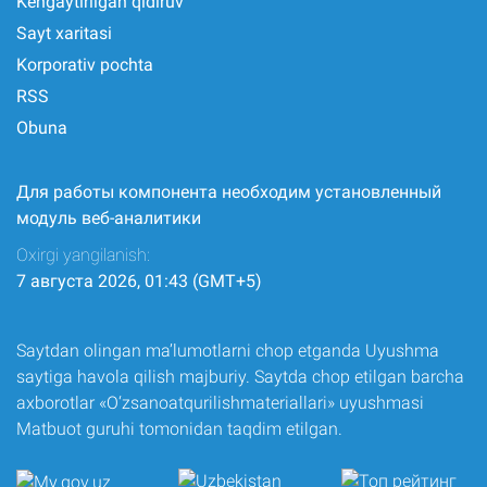
Kengaytirilgan qidiruv
Sayt xaritasi
Korporativ pochta
RSS
Obuna
Для работы компонента необходим установленный
модуль веб-аналитики
Oxirgi yangilanish:
7 августа 2026, 01:43 (GMT+5)
Saytdan olingan ma’lumotlarni chop etganda Uyushma
saytiga havola qilish majburiy. Saytda chop etilgan barcha
axborotlar «O‘zsanoatqurilishmateriallari» uyushmasi
Matbuot guruhi tomonidan taqdim etilgan.