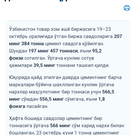
Ўзбекистон товар хом ашё биржасига 19–23
октябрь оралиғида ўтган биржа савдоларига
207
минг 384 тонна
цемент савдога қўйилган.
Шундан
197 минг 457 тоннаси
, яъни
95,2
фоизи
сотилган. Ўртача кунлик сотув
ҳажмлари
39,5 минг
тоннани ташкил қилди.
Юқорида қайд этилган даврда цементнинг барча
маркалари бўйича шаклланган кунлик ўртача
нархлар маҳсулотнинг бир тоннаси учун
566,5
минг
сўмдан
556,5 минг
сўмгача, яъни
1,8
фоизга
пасайган.
Ҳафта бошида савдолар цементнинг бир
тоннасига ўртача
566 минг
сўм харид нархи билан
бошланган, 23 октябрь куни 1 тонна цементнинг