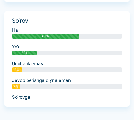
So’rov
Ha
61%
Yo’q
23%
Unchalik emas
9%
Javob berishga qiynalaman
7%
So'rovga