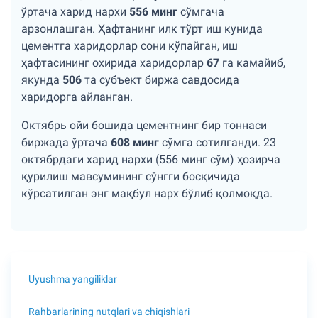
ўртача харид нархи
556 минг
сўмгача
арзонлашган. Ҳафтанинг илк тўрт иш кунида
цементга харидорлар сони кўпайган, иш
ҳафтасининг охирида харидорлар
67
га камайиб,
якунда
506
та субъект биржа савдосида
харидорга айланган.
Октябрь ойи бошида цементнинг бир тоннаси
биржада ўртача
608 минг
сўмга сотилганди. 23
октябрдаги харид нархи (556 минг сўм) ҳозирча
қурилиш мавсумининг сўнгги босқичида
кўрсатилган энг мақбул нарх бўлиб қолмоқда.
Uyushma yangiliklar
Rahbarlarining nutqlari va chiqishlari