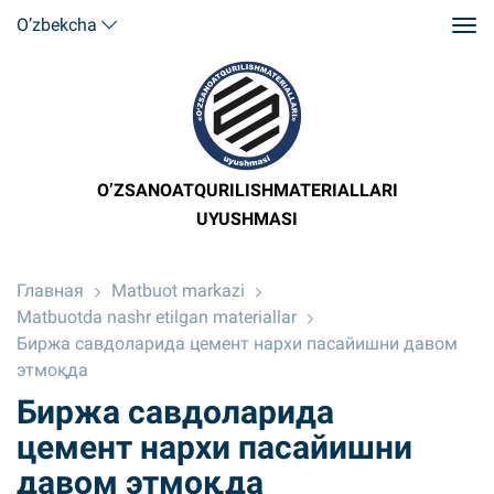
O’zbekcha
O’ZSANOATQURILISHMATERIALLARI
UYUSHMASI
Главная
Matbuot markazi
Matbuotda nashr etilgan materiallar
Биржа савдоларида цемент нархи пасайишни давом
этмоқда
Биржа савдоларида
цемент нархи пасайишни
давом этмоқда