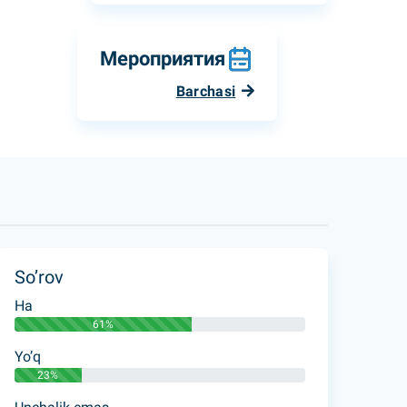
Мероприятия
Barchasi
So’rov
Ha
61%
Yo’q
23%