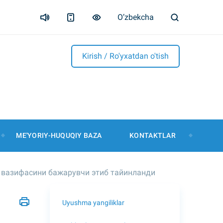
O’zbekcha
Kirish / Ro'yxatdan o'tish
ME'YORIY-HUQUQIY BAZA
KONTAKTLAR
 вазифасини бажарувчи этиб тайинланди
Uyushma yangiliklar