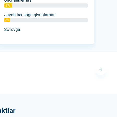
Unchalik emas
9%
Javob berishga qiynalaman
7%
So'rovga
ktlar