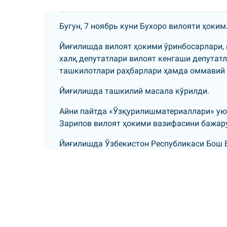
Бугун, 7 ноябрь куни Бухоро вилояти ҳоки
Йиғилишда вилоят ҳокими ўринбосарлари, 
халқ депутатлари вилоят кенгаши депутатл
ташкилотлари раҳбарлари ҳамда оммавий 
Йиғилишда ташкилий масала кўрилди.
Айни пайтда «Ўзқурилишматериаллари» ую
Зарипов вилоят ҳокими вазифасини бажару
Йиғилишда Ўзбекистон Республикаси Бош В