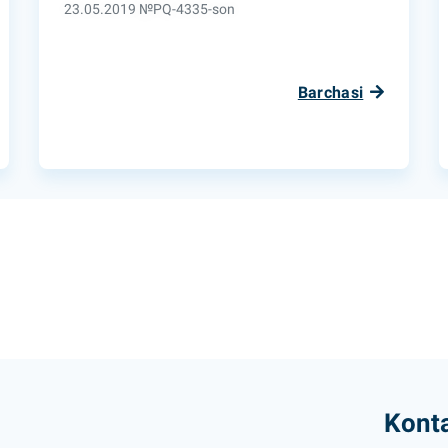
23.05.2019 №PQ-4335-son
Barchasi
Konta