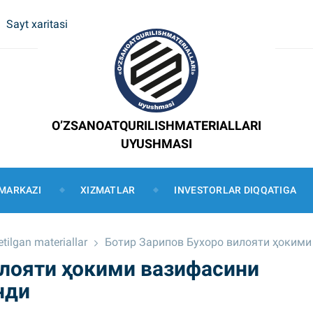
Sayt xaritasi
O’ZSANOATQURILISHMATERIALLARI
UYUSHMASI
MARKAZI
XIZMATLAR
INVESTORLAR DIQQATIGA
tilgan materiallar
Ботир Зарипов Бухоро вилояти ҳокими
илояти ҳокими вазифасини
нди