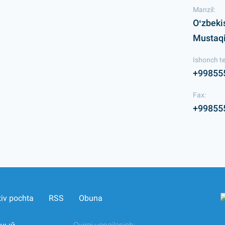
Manzil:
Oʻzbeki
Mustaqil
Ishonch te
+99855
Fax:
+99855
tiv pochta
RSS
Obuna