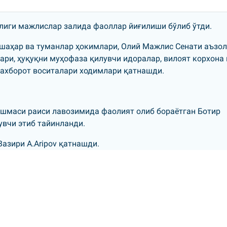
млиги мажлислар залида фаоллар йиғилиши бўлиб ўтди.
шаҳар ва туманлар ҳокимлари, Олий Мажлис Сенати аъзол
ари, ҳуқуқни муҳофаза қилувчи идоралар, вилоят корхона 
ахборот воситалари ходимлари қатнашди.
шмаси раиси лавозимида фаолият олиб бораётган Ботир
вчи этиб тайинланди.
азири A.Aripov қатнашди.