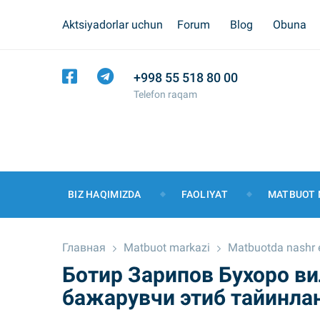
Aktsiyadorlar uchun
Forum
Blog
Obuna
+998 55 518 80 00
Telefon raqam
BIZ HAQIMIZDA
FAOLIYAT
MATBUOT 
Главная
Matbuot markazi
Matbuotda nashr e
Ботир Зарипов Бухоро в
бажарувчи этиб тайинла