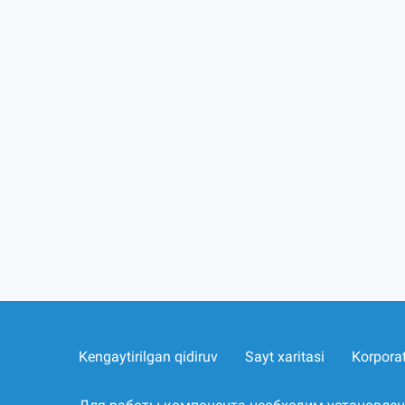
Kengaytirilgan qidiruv
Sayt xaritasi
Korpora