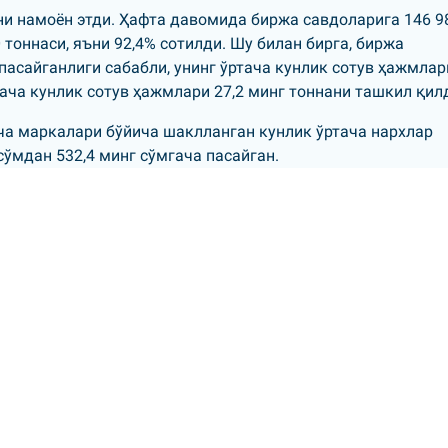
и намоён этди. Ҳафта давомида биржа савдоларига 146 9
 тоннаси, яъни 92,4% сотилди. Шу билан бирга, биржа
асайганлиги сабабли, унинг ўртача кунлик сотув ҳажмлар
тача кунлик сотув ҳажмлари 27,2 минг тоннани ташкил қил
ча маркалари бўйича шаклланган кунлик ўртача нархлар
сўмдан 532,4 минг сўмгача пасайган.