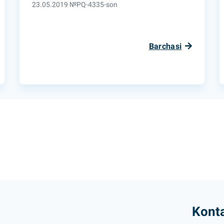
23.05.2019 №PQ-4335-son
Barchasi
Konta