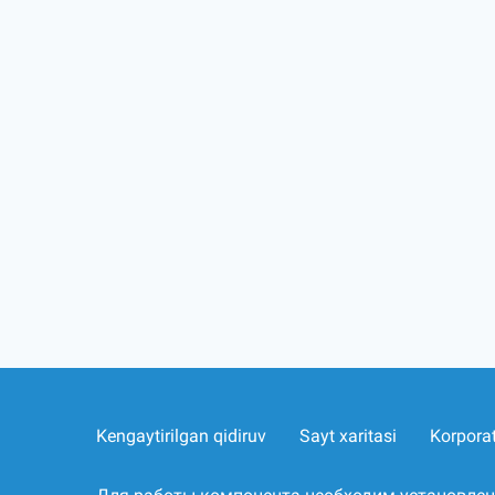
Kengaytirilgan qidiruv
Sayt xaritasi
Korpora