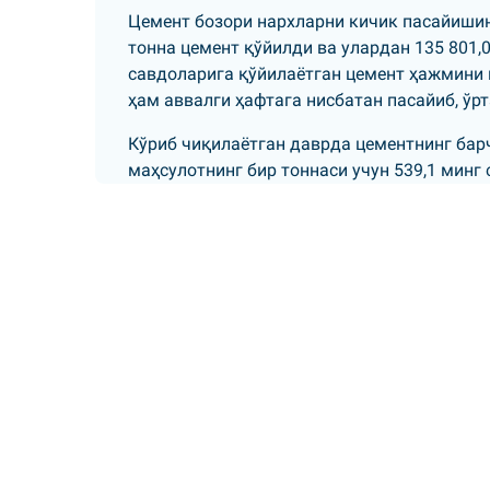
Цемент бозори нархларни кичик пасайишин
тонна цемент қўйилди ва улардан 135 801,0
савдоларига қўйилаётган цемент ҳажмини п
ҳам аввалги ҳафтага нисбатан пасайиб, ўр
Кўриб чиқилаётган даврда цементнинг бар
маҳсулотнинг бир тоннаси учун 539,1 минг 