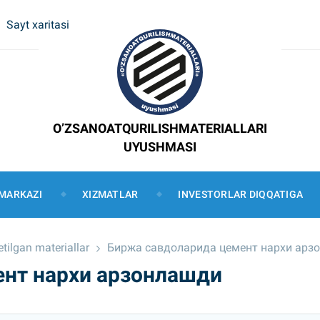
Sayt xaritasi
O’ZSANOATQURILISHMATERIALLARI
UYUSHMASI
MARKAZI
XIZMATLAR
INVESTORLAR DIQQATIGA
tilgan materiallar
Биржа савдоларида цемент нархи арз
нт нархи арзонлашди