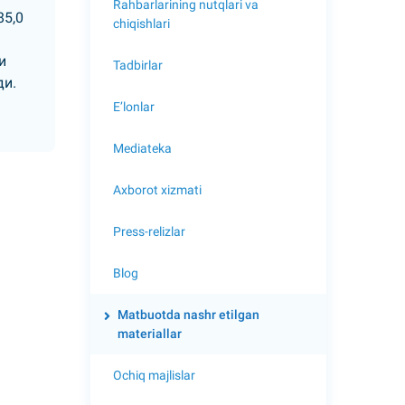
Rahbarlarining nutqlari va
85,0
chiqishlari
и
Tadbirlar
ди.
E’lonlar
Mediateka
Axborot xizmati
Press-relizlar
Blog
Matbuotda nashr etilgan
materiallar
Ochiq majlislar