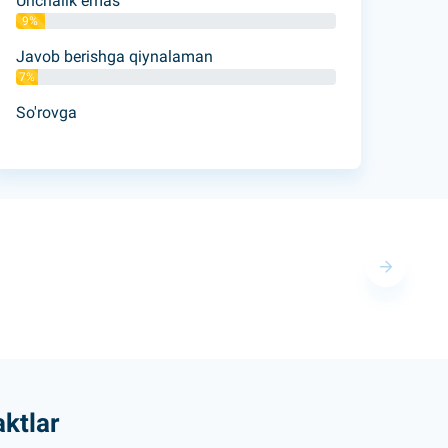
Unchalik emas
9%
Javob berishga qiynalaman
7%
So'rovga
ktlar