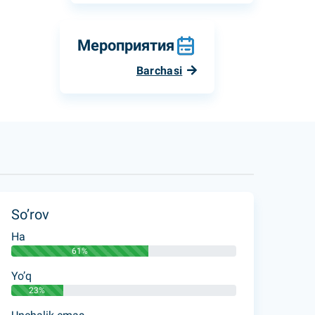
Мероприятия
Barchasi
So’rov
Ha
61%
Yo’q
23%