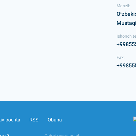
Manzil:
Oʻzbeki
Mustaqil
Ishonch te
+99855
Fax:
+99855
tiv pochta
RSS
Obuna