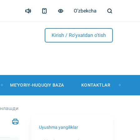
O’zbekcha
Kirish / Ro'yxatdan o'tish
ME'YORIY-HUQUQIY BAZA
KONTAKTLAR
онлашди
Uyushma yangiliklar