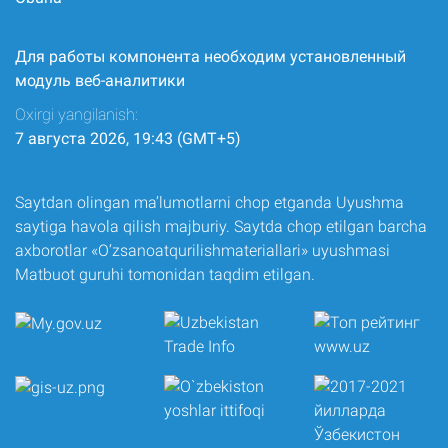
Для работы компонента необходим установленный
модуль веб-аналитики
Oxirgi yangilanish:
7 августа 2026, 19:43 (GMT+5)
Saytdan olingan ma’lumotlarni chop etganda Uyushma
saytiga havola qilish majburiy. Saytda chop etilgan barcha
axborotlar «O‘zsanoatqurilishmateriallari» uyushmasi
Matbuot guruhi tomonidan taqdim etilgan.