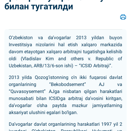
билан тугатилди
O‘zbekiston va da’vogarlar 2013 yildan buyon
Investitsiya nizolarini hal etish xalqaro markazida
davom etayotgan xalqaro arbitrajni tugatishga kelishib
oldi (Vladislav Kim and others v. Republic of
Uzbekistan, ARB/13/6-son ishi) – “ICSID Arbitraji”.
2013 yilda Qozog‘istonning o‘n ikki fuqarosi davlat
organlarining “Bekobodsement” AJ va
“Quvasoysement” AJga nisbatan qilgan harakatlari
munosabati bilan ICSIDga arbitraj da’vosini kiritgan,
da’vogarlar o‘sha paytda mazkur jamiyatlarning
aksariyat ulushini egalari bo‘lgan.
Da’vogarlar davlat organlarining harakatlari 1997 yil 2