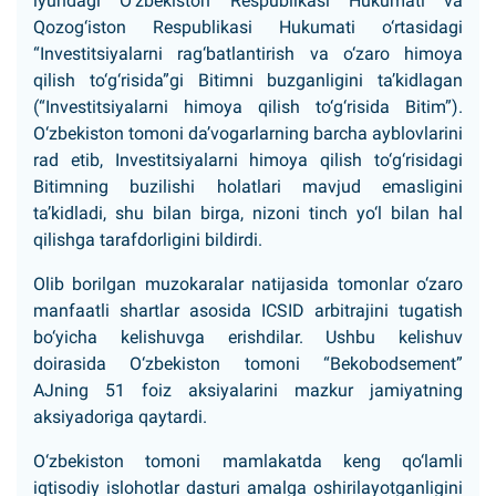
iyundagi O‘zbekiston Respublikasi Hukumati va
Qozog‘iston Respublikasi Hukumati o‘rtasidagi
“Investitsiyalarni rag‘batlantirish va o‘zaro himoya
qilish to‘g‘risida”gi Bitimni buzganligini ta’kidlagan
(“Investitsiyalarni himoya qilish to‘g‘risida Bitim”).
O‘zbekiston tomoni da’vogarlarning barcha ayblovlarini
rad etib, Investitsiyalarni himoya qilish to‘g‘risidagi
Bitimning buzilishi holatlari mavjud emasligini
ta’kidladi, shu bilan birga, nizoni tinch yo‘l bilan hal
qilishga tarafdorligini bildirdi.
Olib borilgan muzokaralar natijasida tomonlar o‘zaro
manfaatli shartlar asosida ICSID arbitrajini tugatish
bo‘yicha kelishuvga erishdilar. Ushbu kelishuv
doirasida O‘zbekiston tomoni “Bekobodsement”
AJning 51 foiz aksiyalarini mazkur jamiyatning
aksiyadoriga qaytardi.
O‘zbekiston tomoni mamlakatda keng qo‘lamli
iqtisodiy islohotlar dasturi amalga oshirilayotganligini