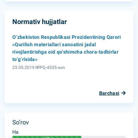
Normativ hujjatlar
O‘zbekiston Respublikasi Prezidentining Qarori
«Qurilish materiallari sanoatini jadal
rivojlantirishga oid qo‘shimcha chora-tadbirlar
to‘g‘risida»
23.05.2019 №PQ-4335-son
Barchasi
So’rov
Ha