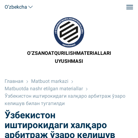
O’zbekcha
O’ZSANOATQURILISHMATERIALLARI
UYUSHMASI
Главная
Matbuot markazi
Matbuotda nashr etilgan materiallar
Ўзбекистон иштирокидаги халқаро арбитраж ўзаро
келишув билан тугатилди
Ўзбекистон
иштирокидаги халқаро
арбитраж ўзаро келишув