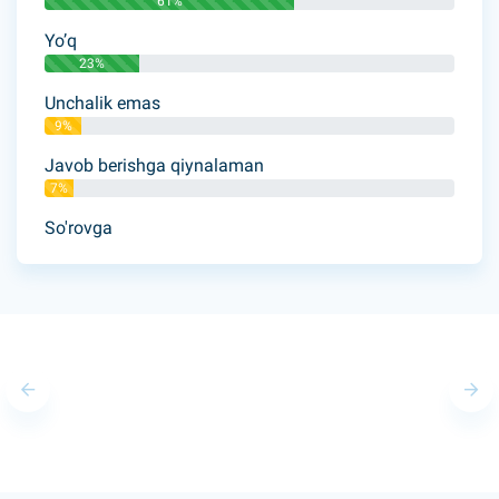
61%
Yo’q
23%
Unchalik emas
9%
Javob berishga qiynalaman
7%
So'rovga