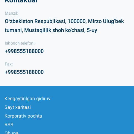
Kontaktlar
Manzil:
Oʻzbekiston Respublikasi, 100000, Mirzo Ulug‘bek
tumani, Mustaqillik shoh ko‘chasi, 5-uy
Ishonch telefoni:
+998555188000
Fax:
+998555188000
Kengaytirilgan qidiruv
Sayt xaritasi
Korporativ pochta
RSS
Obuna