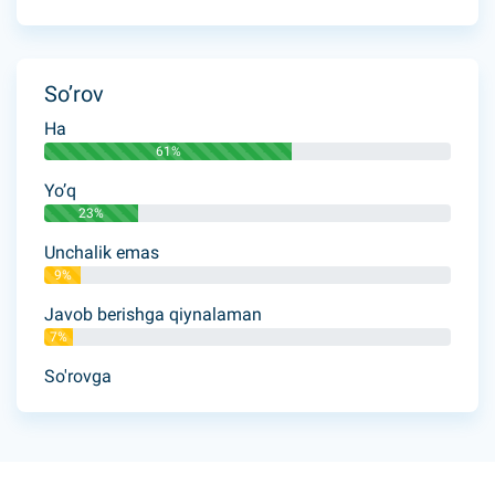
So’rov
Ha
61%
Yo’q
23%
Unchalik emas
9%
Javob berishga qiynalaman
7%
So'rovga