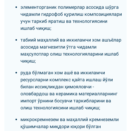
элементорганик полимерлар асосида шўрга
чидамли гидрофоб қурилиш композициялари
учун таркиб яратиш ва технологиясини
ишлаб чиқиш;
табиий маҳаллий ва иккиламчи хом ашъёлар
асосида магнезитли ўтга чидамли
маҳсулотлар олиш технологияларини ишлаб
чиқиш;
руда бўлмаган хом ашё ва иккиламчи
ресурсларни комплекс қайта ишлаш йўли
билан иссиқликдан ҳимояловчи -
оловбардош ва керамика материалларнинг
импорт ўрнини босувчи таркибларини ва
олиш технологиясини ишлаб чиқиш;
микрокремнезем ва маҳаллий кремнеземли
қўшимчалар миқдори юқори бўлган