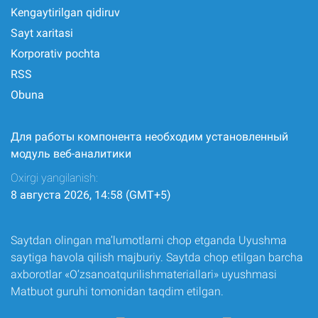
Kengaytirilgan qidiruv
Sayt xaritasi
Korporativ pochta
RSS
Obuna
Для работы компонента необходим установленный
модуль веб-аналитики
Oxirgi yangilanish:
8 августа 2026, 14:58 (GMT+5)
Saytdan olingan ma’lumotlarni chop etganda Uyushma
saytiga havola qilish majburiy. Saytda chop etilgan barcha
axborotlar «O‘zsanoatqurilishmateriallari» uyushmasi
Matbuot guruhi tomonidan taqdim etilgan.