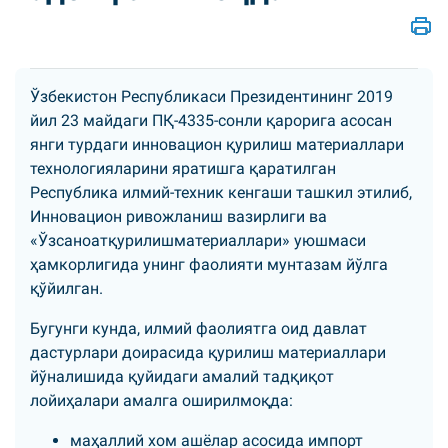
Ўзбекистон Республикаси Президентининг 2019
йил 23 майдаги ПҚ-4335-сонли қарорига асосан
янги турдаги инновацион қурилиш материаллари
технологияларини яратишга қаратилган
Республика илмий-техник кенгаши ташкил этилиб,
Инновацион ривожланиш вазирлиги ва
«Ўзсаноатқурилишматериаллари» уюшмаси
ҳамкорлигида унинг фаолияти мунтазам йўлга
қўйилган.
Бугунги кунда, илмий фаолиятга оид давлат
дастурлари доирасида қурилиш материаллари
йўналишида қуйидаги амалий тадқиқот
лойиҳалари амалга оширилмоқда:
маҳаллий хом ашёлар асосида импорт