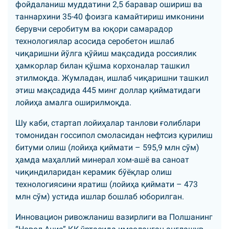
фойдаланиш муддатини 2,5 баравар ошириш ва
таннархини 35-40 фоизга камайтириш имконини
берувчи серобитум ва юқори самарадор
технологиялар асосида серобетон ишлаб
чиқаришни йўлга қўйиш мақсадида россиялик
ҳамкорлар билан қўшма корхоналар ташкил
этилмоқда. Жумладан, ишлаб чиқаришни ташкил
этиш мақсадида 445 минг доллар қийматидаги
лойиҳа амалга оширилмоқда.
Шу каби, стартап лойиҳалар танлови ғолиблари
томонидан госсипол смоласидан нефтсиз қурилиш
битуми олиш (лойиҳа қиймати – 595,9 млн сўм)
ҳамда маҳаллий минерал хом-ашё ва саноат
чиқиндиларидан керамик бўёқлар олиш
технологиясини яратиш (лойиҳа қиймати – 473
млн сўм) устида ишлар бошлаб юборилган.
Инновацион ривожланиш вазирлиги ва Полшанинг