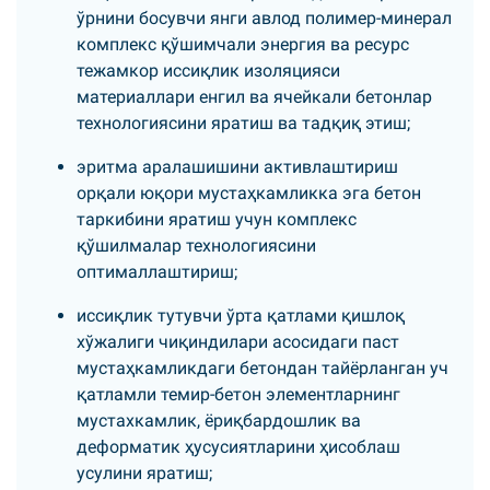
ўрнини босувчи янги авлод полимер-минерал
комплекс қўшимчали энергия ва ресурс
тежамкор иссиқлик изоляцияси
материаллари енгил ва ячейкали бетонлар
технологиясини яратиш ва тадқиқ этиш;
эритма аралашишини активлаштириш
орқали юқори мустаҳкамликка эга бетон
таркибини яратиш учун комплекс
қўшилмалар технологиясини
оптималлаштириш;
иссиқлик тутувчи ўрта қатлами қишлоқ
хўжалиги чиқиндилари асосидаги паст
мустаҳкамликдаги бетондан тайёрланган уч
қатламли темир-бетон элементларнинг
мустахкамлик, ёриқбардошлик ва
деформатик ҳусусиятларини ҳисоблаш
усулини яратиш;