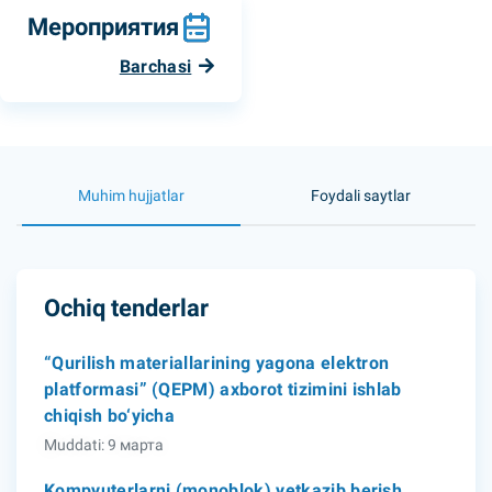
Мероприятия
Barchasi
Muhim hujjatlar
Foydali saytlar
Ochiq tenderlar
“Qurilish materiallarining yagona elektron
platformasi” (QEPM) axborot tizimini ishlab
chiqish bo‘yicha
Muddati: 9 марта
Kompyuterlarni (monoblok) yetkazib berish