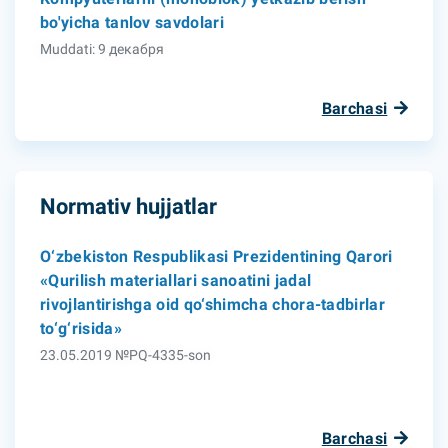
bo'yicha tanlov savdolari
Muddati: 9 декабря
Barchasi
Normativ hujjatlar
O‘zbekiston Respublikasi Prezidentining Qarori
«Qurilish materiallari sanoatini jadal
rivojlantirishga oid qo‘shimcha chora-tadbirlar
to‘g‘risida»
23.05.2019 №PQ-4335-son
Barchasi