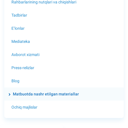
Rahbarlarining nutqlari va chiqishlari
Tadbirlar
E’lonlar
Mediateka
Axborot xizmati
Press-relizlar
Blog
Matbuotda nashr etilgan materiallar
Ochiq majlislar