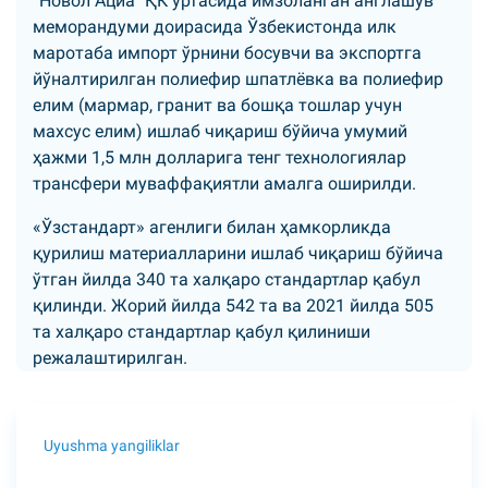
“Новол Ациа” ҚК ўртасида имзоланган англашув
меморандуми доирасида Ўзбекистонда илк
маротаба импорт ўрнини босувчи ва экспортга
йўналтирилган полиефир шпатлёвка ва полиефир
елим (мармар, гранит ва бошқа тошлар учун
махсус елим) ишлаб чиқариш бўйича умумий
ҳажми 1,5 млн долларига тенг технологиялар
трансфери муваффақиятли амалга оширилди.
«Ўзстандарт» агенлиги билан ҳамкорликда
қурилиш материалларини ишлаб чиқариш бўйича
ўтган йилда 340 та халқаро стандартлар қабул
қилинди. Жорий йилда 542 та ва 2021 йилда 505
та халқаро стандартлар қабул қилиниши
режалаштирилган.
Uyushma yangiliklar