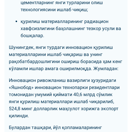
цементларнинг янги турларини олиш
технологиясини ишлаб чиқиш;
қурилиш материалларининг радиацион
хавфсизлигини баҳолашнинг тезкор усули ва
бошқалар.
Шунингдек, янги турдаги инновацион қурилиш
материалларини ишлаб чиқариш ва унинг
рақобатбардошлигини ошириш борасида ҳам кенг
кўламли ишлар амага оширилмоқда. Жумладан:
Инновацион ривожланиш вазирлиги ҳузуридаги
«Яшнобод» инновацион технопарки резидентлари
томонидан умумий қиймати 40,6 млрд сўмлик
янги қурилиш материаллари ишлаб чиқарилиб,
524,8 минг долларлик маҳсулот хорижга экспорт
қилинди.
Булардан ташқари, йўл қопламаларининг