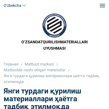
O’zbekcha
O’ZSANOATQURILISHMATERIALLARI
UYUSHMASI
Главная
Matbuot markazi
Matbuotda nashr etilgan materiallar
Янги турдаги қурилиш материаллари ҳаётга тадбиқ
этилмоқда
Янги турдаги қурилиш
материаллари ҳаётга
тадбиқ этилмоқда