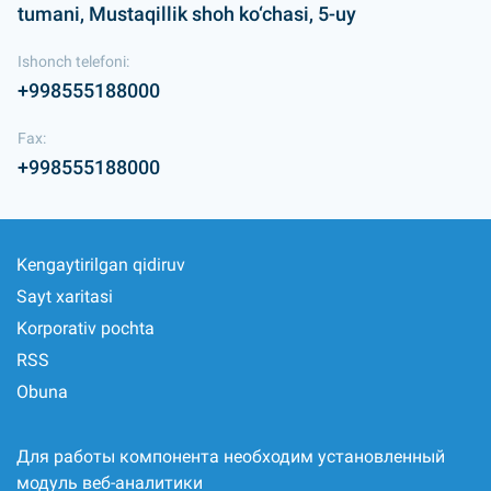
tumani, Mustaqillik shoh ko‘chasi, 5-uy
Ishonch telefoni:
+998555188000
Fax:
+998555188000
Kengaytirilgan qidiruv
Sayt xaritasi
Korporativ pochta
RSS
Obuna
Для работы компонента необходим установленный
модуль веб-аналитики