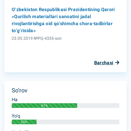
O‘zbekiston Respublikasi Prezidentining Qarori
«Qurilish materiallari sanoatini jadal
rivojlantirishga oid qo‘shimcha chora-tadbirlar
to‘g‘risida»
23.05.2019 №PQ-4335-son
Barchasi
So’rov
Ha
61%
Yo’q
23%