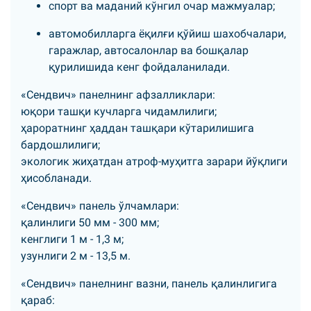
спорт ва маданий кўнгил очар мажмуалар;
автомобилларга ёқилғи қўйиш шахобчалари,
гаражлар, автосалонлар ва бошқалар
қурилишида кенг фойдаланилади.
«Сендвич» панелнинг афзалликлари:
юқори ташқи кучларга чидамлилиги;
ҳароратнинг ҳаддан ташқари кўтарилишига
бардошлилиги;
экологик жиҳатдан атроф-муҳитга зарари йўқлиги
ҳисобланади.
«Сендвич» панель ўлчамлари:
қалинлиги 50 мм - 300 мм;
кенглиги 1 м - 1,3 м;
узунлиги 2 м - 13,5 м.
«Сендвич» панелнинг вазни, панель қалинлигига
қараб: