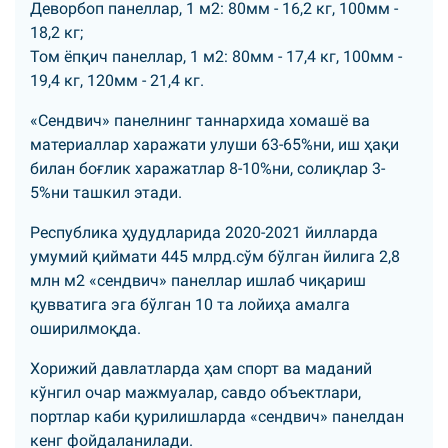
Деворбоп панеллар, 1 м2: 80мм - 16,2 кг, 100мм -
18,2 кг;
Том ёпқич панеллар, 1 м2: 80мм - 17,4 кг, 100мм -
19,4 кг, 120мм - 21,4 кг.
«Сендвич» панелнинг таннархида хомашё ва
материаллар харажати улуши 63-65%ни, иш ҳақи
билан боғлик харажатлар 8-10%ни, солиқлар 3-
5%ни ташкил этади.
Республика ҳудудларида 2020-2021 йилларда
умумий қиймати 445 млрд.сўм бўлган йилига 2,8
млн м2 «сендвич» панеллар ишлаб чиқариш
қувватига эга бўлган 10 та лойиҳа амалга
оширилмоқда.
Хорижий давлатларда ҳам спорт ва маданий
кўнгил очар мажмуалар, савдо объектлари,
портлар каби қурилишларда «сендвич» панелдан
кенг фойдаланилади.