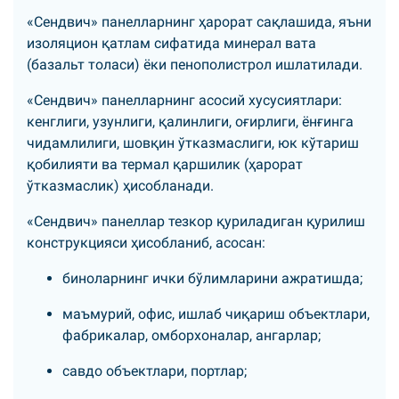
«Сендвич» панелларнинг ҳарорат сақлашида, яъни
изоляцион қатлам сифатида минерал вата
(базальт толаси) ёки пенополистрол ишлатилади.
«Сендвич» панелларнинг асосий хусусиятлари:
кенглиги, узунлиги, қалинлиги, оғирлиги, ёнғинга
чидамлилиги, шовқин ўтказмаслиги, юк кўтариш
қобилияти ва термал қаршилик (ҳарорат
ўтказмаслик) ҳисобланади.
«Сендвич» панеллар тезкор қуриладиган қурилиш
конструкцияси ҳисобланиб, асосан:
биноларнинг ички бўлимларини ажратишда;
маъмурий, офис, ишлаб чиқариш объектлари,
фабрикалар, омборхоналар, ангарлар;
савдо объектлари, портлар;