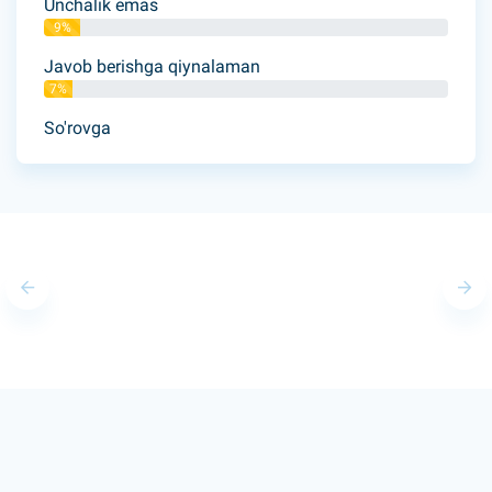
Unchalik emas
9%
Javob berishga qiynalaman
7%
So'rovga