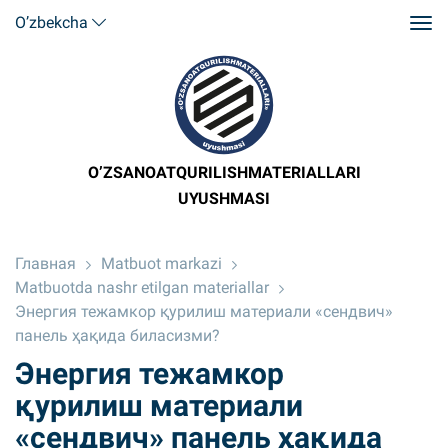
O’zbekcha
O’ZSANOATQURILISHMATERIALLARI
UYUSHMASI
Главная
Matbuot markazi
Matbuotda nashr etilgan materiallar
Энергия тежамкор қурилиш материали «сендвич»
панель ҳақида биласизми?
Энергия тежамкор
қурилиш материали
«сендвич» панель ҳақида