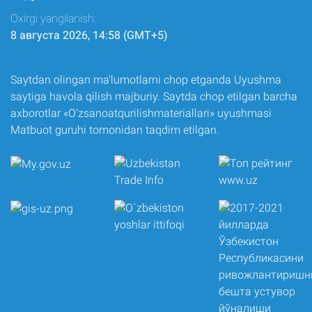
Oxirgi yangilanish:
8 августа 2026, 14:58 (GMT+5)
Saytdan olingan ma’lumotlarni chop etganda Uyushma
saytiga havola qilish majburiy. Saytda chop etilgan barcha
axborotlar «O‘zsanoatqurilishmateriallari» uyushmasi
Matbuot guruhi tomonidan taqdim etilgan.