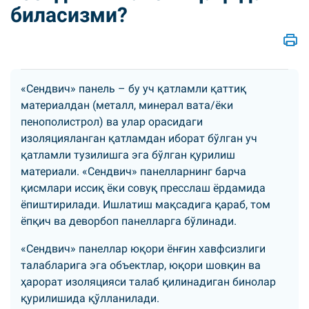
биласизми?
«Сендвич» панель – бу уч қатламли қаттиқ
материалдан (металл, минерал вата/ёки
пенополистрол) ва улар орасидаги
изоляцияланган қатламдан иборат бўлган уч
қатламли тузилишга эга бўлган қурилиш
материали. «Сендвич» панелларнинг барча
қисмлари иссиқ ёки совуқ пресслаш ёрдамида
ёпиштирилади. Ишлатиш мақсадига қараб, том
ёпқич ва деворбоп панелларга бўлинади.
«Сендвич» панеллар юқори ёнғин хавфсизлиги
талабларига эга объектлар, юқори шовқин ва
ҳарорат изоляцияси талаб қилинадиган бинолар
қурилишида қўлланилади.