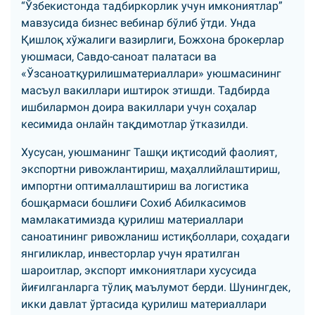
“Ўзбекистонда тадбиркорлик учун имкониятлар”
мавзусида бизнес вебинар бўлиб ўтди. Унда
Қишлоқ хўжалиги вазирлиги, Божхона брокерлар
уюшмаси, Савдо-саноат палатаси ва
«Ўзсаноатқурилишматериаллари» уюшмасининг
масъул вакиллари иштирок этишди. Тадбирда
ишбилармон доира вакиллари учун соҳалар
кесимида онлайн тақдимотлар ўтказилди.
Хусусан, уюшманинг Ташқи иқтисодий фаолият,
экспортни ривожлантириш, маҳаллийлаштириш,
импортни оптималлаштириш ва логистика
бошқармаси бошлиғи Сохиб Абилкасимов
мамлакатимизда қурилиш материаллари
саноатининг ривожланиш истиқболлари, соҳадаги
янгиликлар, инвесторлар учун яратилган
шароитлар, экспорт имкониятлари хусусида
йиғилганларга тўлиқ маълумот берди. Шунингдек,
икки давлат ўртасида қурилиш материаллари