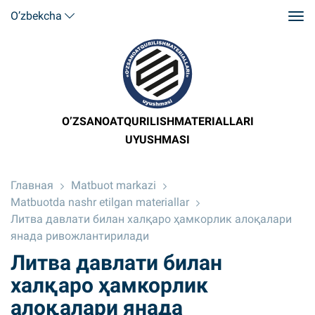
O’zbekcha
O’ZSANOATQURILISHMATERIALLARI
UYUSHMASI
Главная
Matbuot markazi
Matbuotda nashr etilgan materiallar
Литва давлати билан халқаро ҳамкорлик алоқалари
янада ривожлантирилади
Литва давлати билан
халқаро ҳамкорлик
алоқалари янада