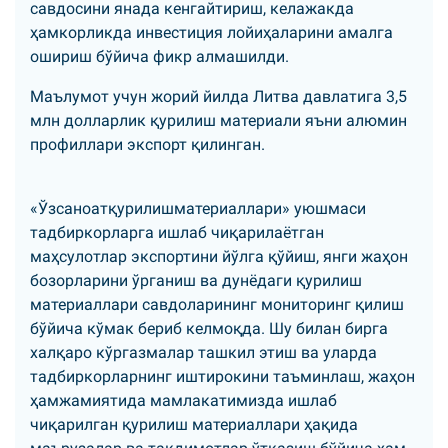
савдосини янада кенгайтириш, келажакда
ҳамкорликда инвестиция лойиҳаларини амалга
ошириш бўйича фикр алмашилди.
Маълумот учун жорий йилда Литва давлатига 3,5
млн долларлик қурилиш материали яъни алюмин
профиллари экспорт қилинган.
«Ўзсаноатқурилишматериаллари» уюшмаси
тадбиркорларга ишлаб чиқарилаётган
маҳсулотлар экспортини йўлга қўйиш, янги жаҳон
бозорларини ўрганиш ва дунёдаги қурилиш
материаллари савдоларининг мониторинг қилиш
бўйича кўмак бериб келмоқда. Шу билан бирга
халқаро кўргазмалар ташкил этиш ва уларда
тадбиркорларнинг иштирокини таъминлаш, жаҳон
ҳамжамиятида мамлакатимизда ишлаб
чиқарилган қурилиш материаллари ҳақида