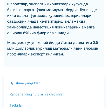
шароитлар, экспорт имкониятлари хусусида
йиғилганларга тўлиқ маълумот берди. Шунингдек,
икки давлат ўртасида қурилиш материаллари
савдосини янада кенгайтириш, келажакда
ҳамкорликда инвестиция лойиҳаларини амалга
ошириш бўйича фикр алмашилди.
Маълумот учун жорий йилда Литва давлатига 3,5
млн долларлик қурилиш материали яъни алюмин
профиллари экспорт қилинган.
Uyushma yangiliklar
Rahbarlarining nutqlari va chiqishlari
Tadbirlar