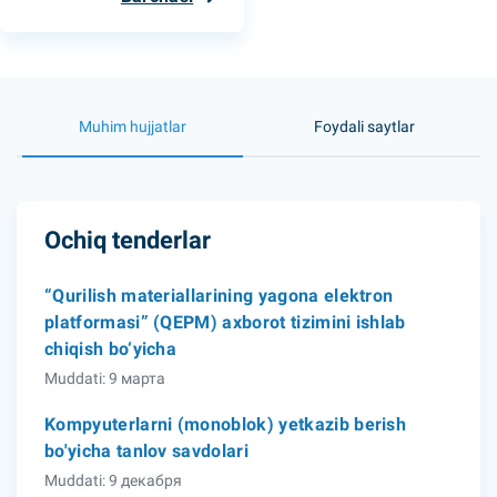
Muhim hujjatlar
Foydali saytlar
Ochiq tenderlar
“Qurilish materiallarining yagona elektron
platformasi” (QEPM) axborot tizimini ishlab
chiqish bo‘yicha
Muddati: 9 марта
Kompyuterlarni (monoblok) yetkazib berish
bo'yicha tanlov savdolari
Muddati: 9 декабря