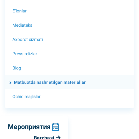
E’lonlar
Mediateka
Axborot xizmati
Press-relizlar
Blog
Matbuotda nashr etilgan materiallar
Ochiq majlislar
Мероприятия
Barchasi