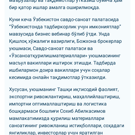
маърузалар ва тақдимотлар ўтказиш бўйича ҳам
бир қатор ишлар амалга оширилмоқда.
Куни кеча Ўзбекистон савдо-саноат палатасида
“Ўзбекистонда тадбиркорлик учун имкониятлар”
мавзусида бизнес вебинар бўлиб ўтди. Унда
Қишлоқ хўжалиги вазирлиги, Божхона брокерлар
уюшмаси, Савдо-саноат палатаси ва
«Ўзсаноатқурилишматериаллари» уюшмасининг
масъул вакиллари иштирок этишди. Тадбирда
ишбилармон доира вакиллари учун соҳалар
кесимида онлайн тақдимотлар ўтказилди.
Хусусан, уюшманинг Ташқи иқтисодий фаолият,
экспортни ривожлантириш, маҳаллийлаштириш,
импортни оптималлаштириш ва логистика
бошқармаси бошлиғи Сохиб Абилкасимов
мамлакатимизда қурилиш материаллари
саноатининг ривожланиш истиқболлари, соҳадаги
янгиликлар, инвесторлар учун яратилган