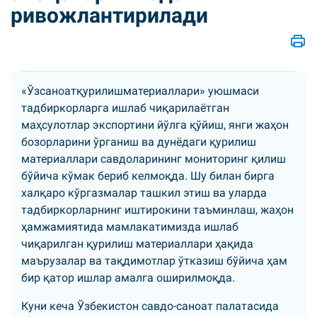
ривожлантирилади
«Ўзсаноатқурилишматериаллари» уюшмаси
тадбиркорларга ишлаб чиқарилаётган
маҳсулотлар экспортини йўлга қўйиш, янги жаҳон
бозорларини ўрганиш ва дунёдаги қурилиш
материаллари савдоларининг мониторинг қилиш
бўйича кўмак бериб келмоқда. Шу билан бирга
халқаро кўргазмалар ташкил этиш ва уларда
тадбиркорларнинг иштирокини таъминлаш, жаҳон
ҳамжамиятида мамлакатимизда ишлаб
чиқарилган қурилиш материаллари ҳақида
маърузалар ва тақдимотлар ўтказиш бўйича ҳам
бир қатор ишлар амалга оширилмоқда.
Куни кеча Ўзбекистон савдо-саноат палатасида