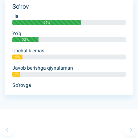
So’rov
Ha
61%
Yo’q
23%
Unchalik emas
9%
Javob berishga qiynalaman
7%
So'rovga