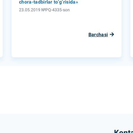
chora-tadbirlar to‘g‘risida»
23.05.2019 №PQ-4335-son
Barchasi
Konta