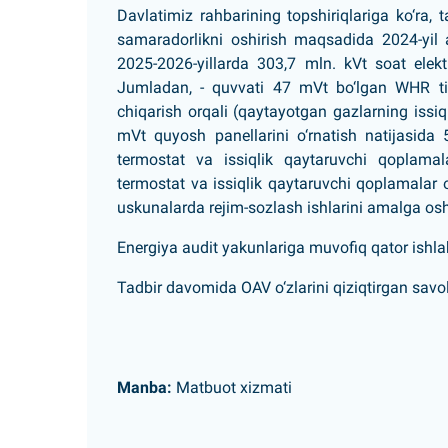
Davlatimiz rahbarining topshiriqlariga ko‘ra,
samaradorlikni oshirish maqsadida 2024-yil a
2025-2026-yillarda 303,7 mln. kVt soat elektr 
Jumladan, - quvvati 47 mVt bo‘lgan WHR tizim
chiqarish orqali (qaytayotgan gazlarning issiql
mVt quyosh panellarini o‘rnatish natijasida 54
termostat va issiqlik qaytaruvchi qoplamala
termostat va issiqlik qaytaruvchi qoplamalar 
uskunalarda rejim-sozlash ishlarini amalga oshir
Energiya audit yakunlariga muvofiq qator ishlab 
Tadbir davomida OAV o‘zlarini qiziqtirgan savol
Manba:
Matbuot xizmati