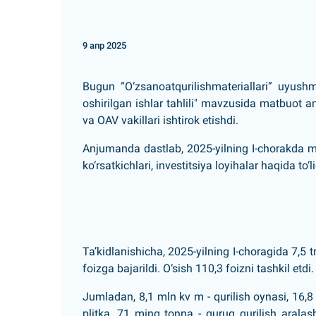
9 апр 2025
Bugun “O‘zsanoatqurilishmateriallari” uyush
oshirilgan ishlar tahlili" mavzusida matbuot a
va OAV vakillari ishtirok etishdi.
Anjumanda dastlab, 2025-yilning I-chorakda ma
ko‘rsatkichlari, investitsiya loyihalar haqida to‘l
Ta’kidlanishicha, 2025-yilning I-choragida 7,5 tr
foizga bajarildi. O‘sish 110,3 foizni tashkil et
Jumladan, 8,1 mln kv m - qurilish oynasi, 16,8
plitka, 71 ming tonna - quruq qurilish aralas