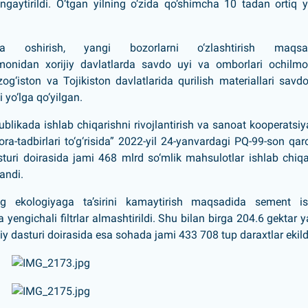
ngaytirildi. O‘tgan yilning o‘zida qo‘shimcha 10 tadan ortiq 
ada oshirish, yangi bozorlarni o‘zlashtirish maqsa
omonidan xorijiy davlatlarda savdo uyi va omborlari ochilm
g‘iston va Tojikiston davlatlarida qurilish materiallari savd
 yo‘lga qo‘yilgan.
blikada ishlab chiqarishni rivojlantirish va sanoat kooperatsiy
ora-tadbirlari to‘g‘risida” 2022-yil 24-yanvardagi PQ-99-son qar
turi doirasida jami 468 mlrd so‘mlik mahsulotlar ishlab chiqar
landi.
ng ekologiyaga ta’sirini kamaytirish maqsadida sement is
yengichali filtrlar almashtirildi. Shu bilan birga 204.6 gektar y
iy dasturi doirasida esa sohada jami 433 708 tup daraxtlar ekild