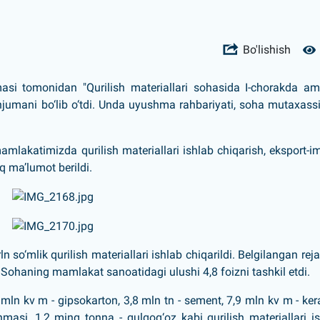
Bo'lishish
masi tomonidan "Qurilish materiallari sohasida I-chorakda a
njumani bo‘lib o‘tdi. Unda uyushma rahbariyati, soha mutaxassi
mlakatimizda qurilish materiallari ishlab chiqarish, eksport-i
iq ma’lumot berildi.
ln so‘mlik qurilish materiallari ishlab chiqarildi. Belgilangan rej
di. Sohaning mamlakat sanoatidagi ulushi 4,8 foizni tashkil etdi.
 mln kv m - gipsokarton, 3,8 mln tn - sement, 7,9 mln kv m - ke
hmasi, 1,2 ming tonna - gulqog‘oz kabi qurilish materiallari i