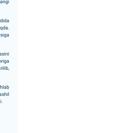
yangi
dida
oqda.
osiga
asini
origa
ilib,
hlab
ashil
i.