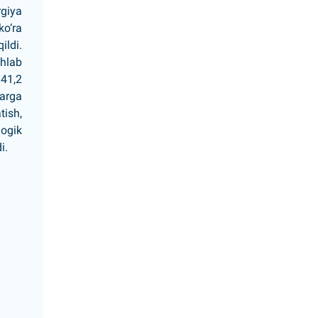
rgiya
ko‘ra
ildi.
shlab
 41,2
larga
tish,
logik
i.