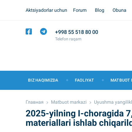
Aktsiyadorlar uchun
Forum
Blog
Obuna
+998 55 518 80 00
Telefon raqam
BIZ HAQIMIZDA
FAOLIYAT
MATBUOT 
Главная
Matbuot markazi
Uyushma yangilikl
2025-yilning I-choragida 7,
materiallari ishlab chiqaril