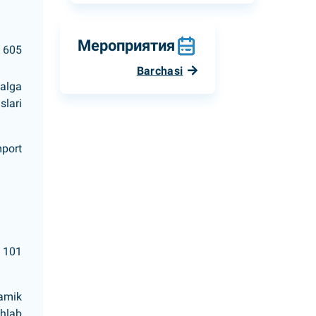
Мероприятия
605
Barchasi
malga
slari
mport
a 101
ramik
shlab