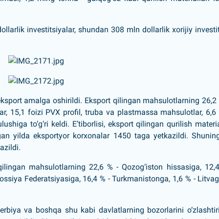
arlik investitsiyalar, shundan 308 mln dollarlik xorijiy investi
sport amalga oshirildi. Eksport qilingan mahsulotlarning 26,2 
r, 15,1 foizi PVX profil, truba va plastmassa mahsulotlar, 6,6 
higa to‘g‘ri keldi. E’tiborlisi, eksport qilingan qurilish materia
tgan yilda eksportyor korxonalar 1450 taga yetkazildi. Shunin
zildi.
 qilingan mahsulotlarning 22,6 % - Qozog‘iston hissasiga, 12,
 Rossiya Federatsiyasiga, 16,4 % - Turkmanistonga, 1,6 % - Litva
Serbiya va boshqa shu kabi davlatlarning bozorlarini o‘zlashtiri