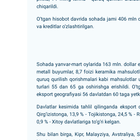
chiqarildi.
O‘tgan hisobot davrida sohada jami 406 mln doll
va kreditlar o‘zlashtirilgan.
Sohada yanvar-mart oylarida 163 mln. dollar ek
metall buyumlar, 8,7 foizi keramika mahsulotla
quruq qurilish qorishmalari kabi mahsulotlar ulus
turlari 55 dan 65 ga oshirishga erishildi. O‘
eksport geografiyasi 56 davlatdan 60 taga yetka
Davlatlar kesimida tahlil qilinganda eksport
Qirg‘izistonga, 13,9 % - Tojikistonga, 24,5 % -
0,9 % - Xitoy davlatlariga to‘g‘ri kelgan.
Shu bilan birga, Kipr, Malayziya, Avstraliya, 