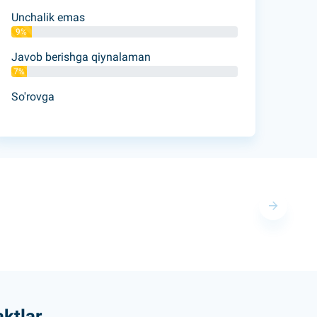
Unchalik emas
9%
Javob berishga qiynalaman
7%
So'rovga
ktlar