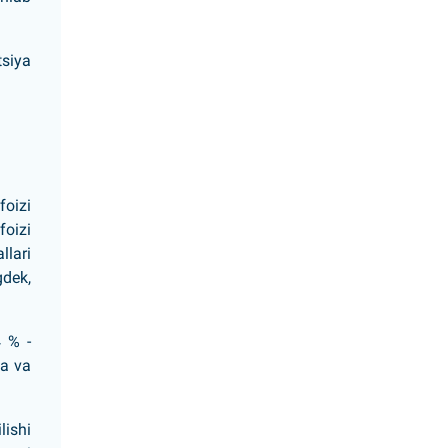
tsiya
foizi
foizi
llari
gdek,
4 % -
ga va
lishi