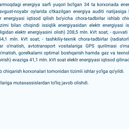
 tarmoqdagi energiya sarfi yuqori bo‘lgan 34 ta korxonada ene
vgust-noyabr oylarida o‘tkazilgan energiya auditi natijasiga 
energiyasi iqtisod qilish bo‘yicha chora-tadbirlar ishlab chiq
i bilan chiqindi issiqlik energiyasidan elektr energiyasi i
igidan elektr energiyasini olish) 208,5 mln. kVt soat; - quvvati
,1 mln. kVt soat; - tashkiliy-texnik chora-tadbirlar (radiator
r o‘rnatish, avtotransport vositalariga GPS qurilmasi o‘rna
o‘rnatish, gorelkalarni optimal boshqarish hamda gaz va texno
ish) evaziga 41,1 mln. kVt soat elektr energiyasi iqtisod qilinad
chiqarish korxonalari tomonidan tizimli ishlar yo‘lga qo‘yildi.
lariga mutaxassislardan to‘liq javob olishdi.