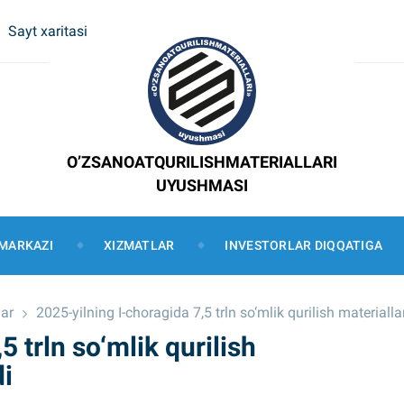
Sayt xaritasi
O’ZSANOATQURILISHMATERIALLARI
UYUSHMASI
MARKAZI
XIZMATLAR
INVESTORLAR DIQQATIGA
ar
2025-yilning I-choragida 7,5 trln so‘mlik qurilish materiallar
5 trln so‘mlik qurilish
di