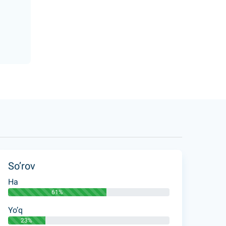
So’rov
Ha
61%
Yo’q
23%