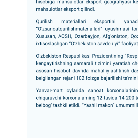
hisobiga mahsulotlar eksport geografiyasi ke
mahsulotlar eksport qilindi.
Qurilish materiallari eksportini yan
“O‘zsanoatqurilishmateriallari” uyushmasi t
Xususan, AQSH, Ozarbayjon, Afg‘oniston, Qozo
ixtisoslashgan “O‘zbekiston savdo uyi” faoliyati
O‘zbekiston Respublikasi Prezidentining “Respu
kengaytirishning samarali tizimini yaratish ch
asosan hisobot davrida mahalliylashtirish das
belgilangan rejani 102 foizga bajarilishi ta’min
Yanvar-mart oylarida sanoat korxonalarini
chiqaruvchi korxonalarning 12 tasida 14 200 ta 
belbog‘ tashkil etildi. “Yashil makon” umummill