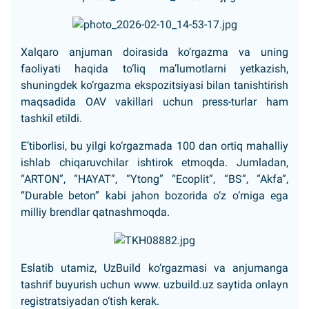
Xalqaro anjuman doirasida ko‘rgazma va uning
faoliyati haqida to‘liq ma’lumotlarni yetkazish,
shuningdek ko‘rgazma ekspozitsiyasi bilan tanishtirish
maqsadida OAV vakillari uchun press-turlar ham
tashkil etildi.
E’tiborlisi, bu yilgi ko‘rgazmada 100 dan ortiq mahalliy
ishlab chiqaruvchilar ishtirok etmoqda. Jumladan,
“ARTON”, “HAYAT”, “Ytong” “Ecoplit”, “BS”, “Akfa”,
“Durable beton” kabi jahon bozorida o‘z o‘rniga ega
milliy brendlar qatnashmoqda.
Eslatib utamiz, UzBuild ko‘rgazmasi va anjumanga
tashrif buyurish uchun www. uzbuild.uz saytida onlayn
registratsiyadan o‘tish kerak.