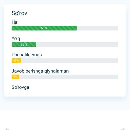
So’rov
Ha
61%
Yo’q
23%
Unchalik emas
9%
Javob berishga qiynalaman
7%
So'rovga