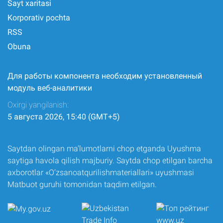
Sayt xaritasi
Korporativ pochta
RSS
Obuna
Для работы компонента необходим установленный
модуль веб-аналитики
Oxirgi yangilanish:
5 августа 2026, 15:40 (GMT+5)
Saytdan olingan ma’lumotlarni chop etganda Uyushma
saytiga havola qilish majburiy. Saytda chop etilgan barcha
axborotlar «O‘zsanoatqurilishmateriallari» uyushmasi
Matbuot guruhi tomonidan taqdim etilgan.