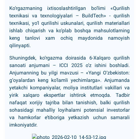
Ko‘rgazmaning ixtisoslashtirilgan bo‘limi «Qurilish
texnikasi va texnologiyalari – BuildTech» - qurilish
texnikasi, yo‘l qurilishi uskunalari, qurilish materiallari
ishlab chiqarish va ko‘plab boshqa mahsulotlarning
keng tanlovi xam ochiq maydonida namoyish
qilinyapti.
Shuningdek, ko‘rgazma doirasida 6-Xalqaro qurilish
sanoati anjumani – ICCI 2025 o‘z ishini boshladi.
Anjumanning bu yilgi mavzusi – «Yangi O‘zbekiston:
g‘oyalardan keng ko‘lamli yechimlarga». Anjumanda
yetakchi kompaniyalar, moliya institutlari vakillari va
yirik xalqaro ekspertlar ishtirok etmoqda. Tadbir
nafaqat xorijiy tajriba bilan tanishish, balki qurilish
sohasidagi mahalliy loyihalarni potensial investorlar
va hamkorlar e’tiboriga yetkazish uchun samarali
imkoniyatdir.