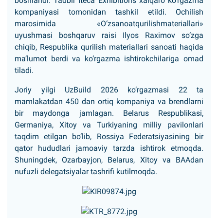
boshlandi. Tadbir Iteca Exhibitions xalqaro ko‘rgazma
kompaniyasi tomonidan tashkil etildi. Ochilish
marosimida «O‘zsanoatqurilishmateriallari»
uyushmasi boshqaruv raisi Ilyos Raximov so‘zga
chiqib, Respublika qurilish materiallari sanoati haqida
ma’lumot berdi va ko‘rgazma ishtirokchilariga omad
tiladi.
Joriy yilgi UzBuild 2026 ko‘rgazmasi 22 ta
mamlakatdan 450 dan ortiq kompaniya va brendlarni
bir maydonga jamlagan. Belarus Respublikasi,
Germaniya, Xitoy va Turkiyaning milliy pavilonlari
taqdim etilgan bo‘lib, Rossiya Federatsiyasining bir
qator hududlari jamoaviy tarzda ishtirok etmoqda.
Shuningdek, Ozarbayjon, Belarus, Xitoy va BAAdan
nufuzli delegatsiyalar tashrifi kutilmoqda.