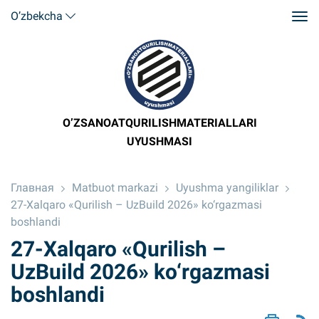
O’zbekcha
O’ZSANOATQURILISHMATERIALLARI
UYUSHMASI
Главная
Matbuot markazi
Uyushma yangiliklar
27-Xalqaro «Qurilish – UzBuild 2026» ko‘rgazmasi
boshlandi
27-Xalqaro «Qurilish –
UzBuild 2026» ko‘rgazmasi
boshlandi