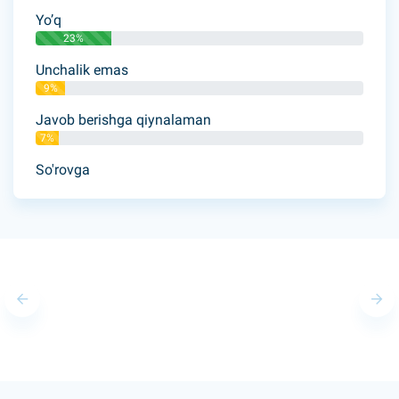
Yo’q
23%
Unchalik emas
9%
Javob berishga qiynalaman
7%
So'rovga