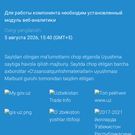
Для работы компонента необходим установленный
модуль веб-аналитики
Oxirgi yangilanish:
5 августа 2026, 15:40 (GMT+5)
Saytdan olingan ma’lumotlarni chop etganda Uyushma
saytiga havola qilish majburiy. Saytda chop etilgan barcha
axborotlar «O‘zsanoatqurilishmateriallari» uyushmasi
Matbuot guruhi tomonidan taqdim etilgan.