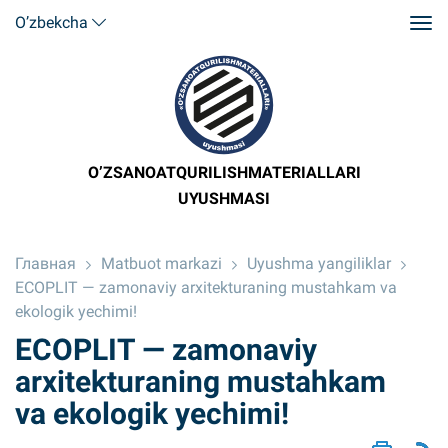
O’zbekcha
O’ZSANOATQURILISHMATERIALLARI
UYUSHMASI
Главная
Matbuot markazi
Uyushma yangiliklar
ECOPLIT — zamonaviy arxitekturaning mustahkam va
ekologik yechimi!
ECOPLIT — zamonaviy
arxitekturaning mustahkam
va ekologik yechimi!