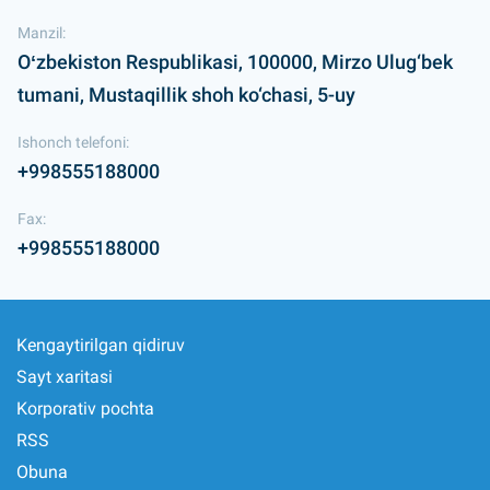
Manzil:
Oʻzbekiston Respublikasi, 100000, Mirzo Ulug‘bek
tumani, Mustaqillik shoh ko‘chasi, 5-uy
Ishonch telefoni:
+998555188000
Fax:
+998555188000
Kengaytirilgan qidiruv
Sayt xaritasi
Korporativ pochta
RSS
Obuna