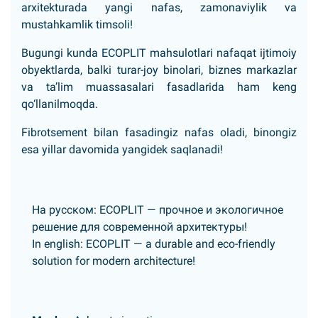
arxitekturada yangi nafas, zamonaviylik va
mustahkamlik timsoli!
Bugungi kunda ECOPLIT mahsulotlari nafaqat ijtimoiy
obyektlarda, balki turar-joy binolari, biznes markazlar
va ta’lim muassasalari fasadlarida ham keng
qo‘llanilmoqda.
Fibrotsement bilan fasadingiz nafas oladi, binongiz
esa yillar davomida yangidek saqlanadi!
На русском:
ECOPLIT — прочное и экологичное
решение для современной архитектуры!
In english:
ECOPLIT — a durable and eco-friendly
solution for modern architecture!