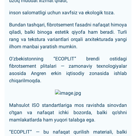
uzoq muddat xizmat qiladi;
inson salomatligi uchun xavfsiz va ekologik toza.
Bundan tashqari, fibrotsement fasadni nafaqat himoya
qiladi, balki binoga estetik qiyofa ham beradi. Turli
rang va tekstura variantlari orqali arxitekturada yangi
ilhom manbai yaratish mumkin.
O‘zbekistonning “ECOPLIT” brendi ostidagi
fibrotsement plitalari — zamonaviy texnologiyalar
asosida Angren erkin iqtisodiy zonasida ishlab
chiqarilmoqda.
Mahsulot ISO standartlariga mos ravishda sinovdan
o‘tgan va nafaqat ichki bozorda, balki qo‘shni
mamlakatlarda ham yuqori talabga ega.
“ECOPLIT” — bu nafaqat qurilish materiali, balki