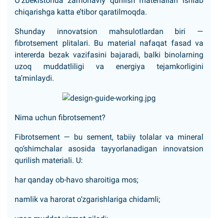
O‘zbekistonda zamonaviy qurilish materiallari ishlab
chiqarishga katta e’tibor qaratilmoqda.
Shunday innovatsion mahsulotlardan biri —
fibrotsement plitalari. Bu material nafaqat fasad va
intererda bezak vazifasini bajaradi, balki binolarning
uzoq muddatliligi va energiya tejamkorligini
ta’minlaydi.
Nima uchun fibrotsement?
Fibrotsement — bu sement, tabiiy tolalar va mineral
qo‘shimchalar asosida tayyorlanadigan innovatsion
qurilish materiali. U:
har qanday ob-havo sharoitiga mos;
namlik va harorat o‘zgarishlariga chidamli;