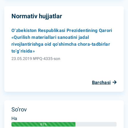
Normativ hujjatlar
O‘zbekiston Respublikasi Prezidentining Qarori
«Qurilish materiallari sanoatini jadal
rivojlantirishga oid qo‘shimcha chora-tadbirlar
to‘g‘risida»
23.05.2019 №PQ-4335-son
Barchasi
So’rov
Ha
61%