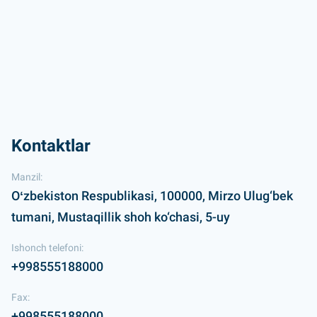
Kontaktlar
Manzil:
Oʻzbekiston Respublikasi, 100000, Mirzo Ulug‘bek
tumani, Mustaqillik shoh ko‘chasi, 5-uy
Ishonch telefoni:
+998555188000
Fax:
+998555188000