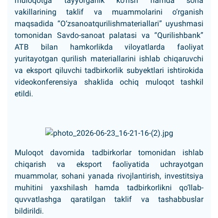
muloqotga tayyorgarlik ko‘rish hamda soha
vakillarining taklif va muammolarini o‘rganish
maqsadida “O‘zsanoatqurilishmateriallari” uyushmasi
tomonidan Savdo-sanoat palatasi va “Qurilishbank”
ATB bilan hamkorlikda viloyatlarda faoliyat
yuritayotgan qurilish materiallarini ishlab chiqaruvchi
va eksport qiluvchi tadbirkorlik subyektlari ishtirokida
videokonferensiya shaklida ochiq muloqot tashkil
etildi.
Muloqot davomida tadbirkorlar tomonidan ishlab
chiqarish va eksport faoliyatida uchrayotgan
muammolar, sohani yanada rivojlantirish, investitsiya
muhitini yaxshilash hamda tadbirkorlikni qo‘llab-
quvvatlashga qaratilgan taklif va tashabbuslar
bildirildi.