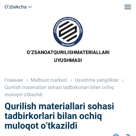
O’zbekcha
O’ZSANOATQURILISHMATERIALLARI
UYUSHMASI
Главная
Matbuot markazi
Uyushma yangiliklar
Qurilish materiallari sohasi tadbirkorlari bilan ochiq
muloqot o‘tkazildi
Qurilish materiallari sohasi
tadbirkorlari bilan ochiq
muloqot o‘tkazildi