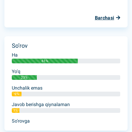
Barchasi
So’rov
Ha
61%
Yo’q
23%
Unchalik emas
9%
Javob berishga qiynalaman
7%
So'rovga