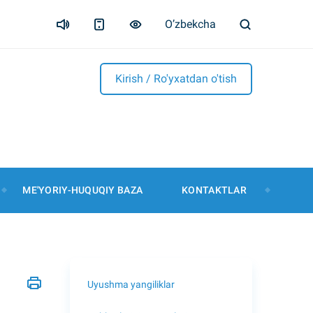
O’zbekcha
Kirish / Ro'yxatdan o'tish
ME'YORIY-HUQUQIY BAZA
KONTAKTLAR
Uyushma yangiliklar