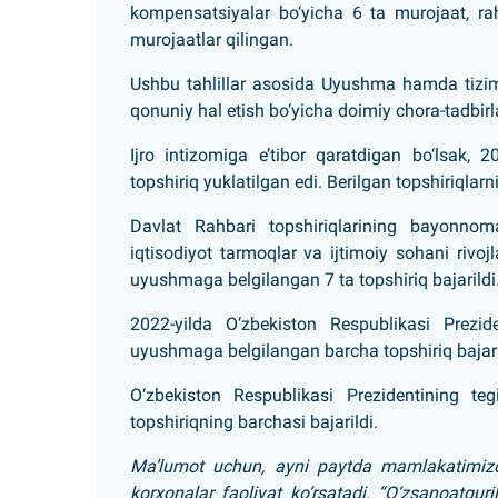
kompensatsiyalar bo‘yicha 6 ta murojaat, rah
murojaatlar qilingan.
Ushbu tahlillar asosida Uyushma hamda tizim ta
qonuniy hal etish bo‘yicha doimiy chora-tadbir
Ijro intizomiga e’tibor qaratdigan bo‘lsak, 
topshiriq yuklatilgan edi. Berilgan topshiriqlar
Davlat Rahbari topshiriqlarining bayonnoma
iqtisodiyot tarmoqlar va ijtimoiy sohani rivoj
uyushmaga belgilangan 7 ta topshiriq bajarildi
2022-yilda O‘zbekiston Respublikasi Prezid
uyushmaga belgilangan barcha topshiriq bajar
O‘zbekiston Respublikasi Prezidentining t
topshiriqning barchasi bajarildi.
Ma’lumot uchun, ayni paytda mamlakatimizda
korxonalar faoliyat ko‘rsatadi. “O‘zsanoatqu