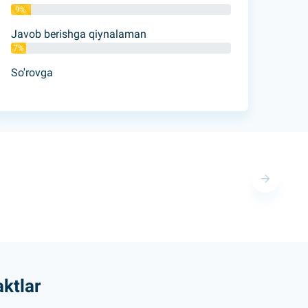
9%
Javob berishga qiynalaman
7%
So'rovga
ktlar