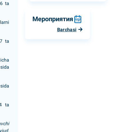
 6 ta
Мероприятия
larni
Barchasi
87 ta
icha
asida
sida
4 ta
vchi
vjud.