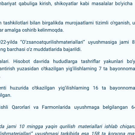
bariyat qabuliga kirish, shikoyatlar kabi masalalar bo‘yicha
shkilotlari bilan birgalikda murojaatlarni tizimli o‘rganish, u
lar amalga oshirib kelinmoqda.
2022-yilda “O‘zsanoatqurilishmateriallari” uyushmasiga jami 
ning barchasi o‘z muddatlarida bajarildi.
lari. Hisobot davrida hududlarga tashriflar yakunlari bo‘y
lantirish yuzasidan o‘tkazilgan yig‘ilishlarning 7 ta bayonnom
.
enti huzurida o‘tkazilgan yig‘ilishlarning 16 ta bayonnoma
ilgan.
egishli Qarorlari va Farmonlarida uyushmaga belgilangan 6
 jami 10 mingga yaqin qurilish materiallari ishlab chiqaru
rilishmateriallari” uyushmasi tarkibida esa 158 ta korxona ma