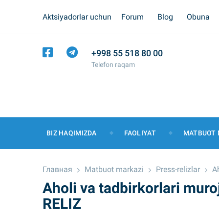
Aktsiyadorlar uchun
Forum
Blog
Obuna
+998 55 518 80 00
Telefon raqam
BIZ HAQIMIZDA
FAOLIYAT
MATBUOT 
Главная
Matbuot markazi
Press-relizlar
A
Aholi va tadbirkorlari mur
RЕLIZ