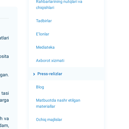
Rahbarlarining nutqlari va
chiqishlari
Tadbirlar
E’lonlar
tlari
Mediateka
osita
Axborot xizmati
Press-relizlar
lgan.
Blog
 tasi
larga
Matbuotda nashr etilgan
materiallar
sh va
Ochiq majlislar
rdam,