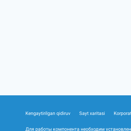
Kengaytirilgan qidiruv
Sayt xaritasi
Korpora
Для работы компонента необходим установле