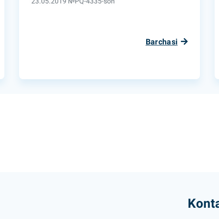
23.05.2019 №PQ-4335-son
Barchasi
Konta