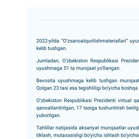
2022-yilda “O‘zsanoatqurilishmateriallari” uy
kelib tushgan.
Jumladan, O‘zbekiston Respublikasi Prezide
uyushmaga 51 ta murojaat yo‘llangan.
Bevosita uyushmaga kelib tushgan murojaatla
Qolgan 23 tasi esa tegishliligi bo‘yicha boshqa 
O‘zbekiston Respublikasi Prezidenti virtual 
qanoatlantirilgan, 17 tasiga tushuntirish beri
yuborilgan.
Tahlillar natijasida aksariyat murojaatlar uyu
tiklash, mutaxasisligi bo‘yicha ishlash bo‘yich