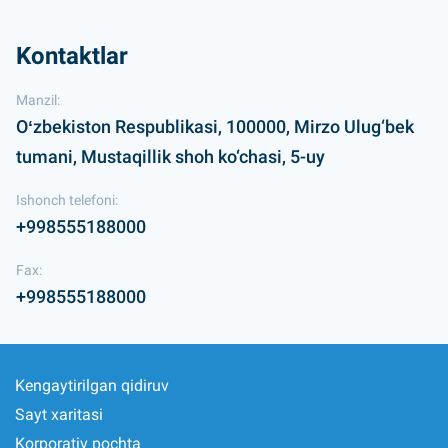
Kontaktlar
Manzil:
Oʻzbekiston Respublikasi, 100000, Mirzo Ulug‘bek
tumani, Mustaqillik shoh ko‘chasi, 5-uy
Ishonch telefoni:
+998555188000
Fax:
+998555188000
Kengaytirilgan qidiruv
Sayt xaritasi
Korporativ pochta