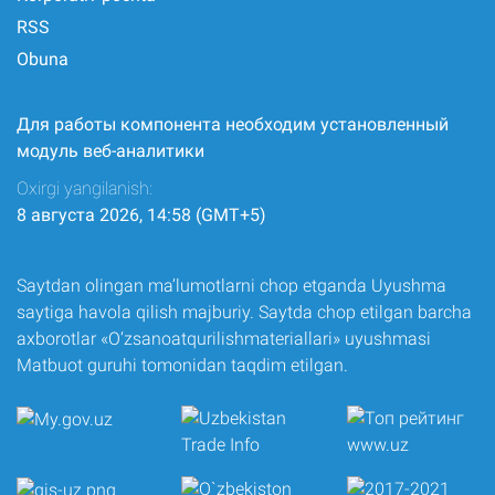
RSS
Obuna
Для работы компонента необходим установленный
модуль веб-аналитики
Oxirgi yangilanish:
8 августа 2026, 14:58 (GMT+5)
Saytdan olingan ma’lumotlarni chop etganda Uyushma
saytiga havola qilish majburiy. Saytda chop etilgan barcha
axborotlar «O‘zsanoatqurilishmateriallari» uyushmasi
Matbuot guruhi tomonidan taqdim etilgan.