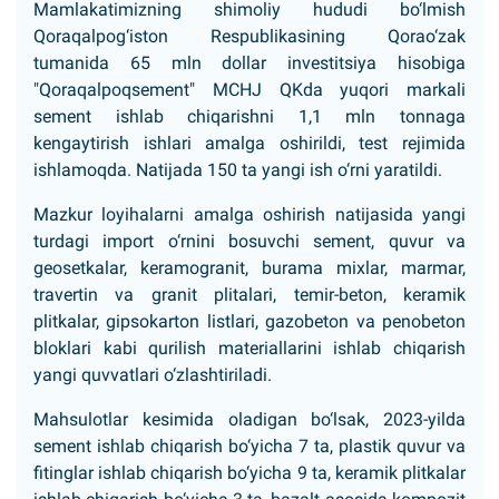
Mamlakatimizning shimoliy hududi bo‘lmish
Qoraqalpog‘iston Respublikasining Qorao‘zak
tumanida 65 mln dollar investitsiya hisobiga
"Qoraqalpoqsement" MCHJ QKda yuqori markali
sement ishlab chiqarishni 1,1 mln tonnaga
kengaytirish ishlari amalga oshirildi, test rejimida
ishlamoqda. Natijada 150 ta yangi ish o‘rni yaratildi.
Mazkur loyihalarni amalga oshirish natijasida yangi
turdagi import o‘rnini bosuvchi sement, quvur va
geosetkalar, keramogranit, burama mixlar, marmar,
travertin va granit plitalari, temir-beton, keramik
plitkalar, gipsokarton listlari, gazobeton va penobeton
bloklari kabi qurilish materiallarini ishlab chiqarish
yangi quvvatlari o‘zlashtiriladi.
Mahsulotlar kesimida oladigan bo‘lsak, 2023-yilda
sement ishlab chiqarish bo‘yicha 7 ta, plastik quvur va
fitinglar ishlab chiqarish bo‘yicha 9 ta, keramik plitkalar