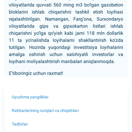
viloyatlarida quvvati 560 ming m3 bo‘lgan gazobeton
bloklarini ishlab chiqarishni tashkil etish loyihasi
rejalashtirilgan. Namangan, Farg‘ona, Surxondaryo
viloyatlarida gips va gipsokarton listlari ishlab
chiqarishni yo‘lga qo‘yish kabi jami 118 mln dollarlik
11 ta yo‘nalishda loyihalarni shakllantirish ko‘zda
tutilgan. Hozirda yuqoridagi investitsiya loyihalarini
amalga oshirish uchun salohiyatli investorlar va
loyihani moliyalashtirish manbalari aniqlanmoqda.
E’tiboringiz uchun raxmat!
Uyushma yangiliklar
Rahbarlarining nutqlari va chiqishlari
Tadbirlar