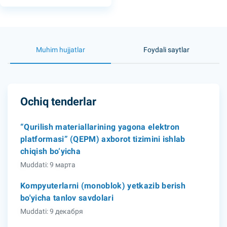
Muhim hujjatlar
Foydali saytlar
Ochiq tenderlar
“Qurilish materiallarining yagona elektron
platformasi” (QEPM) axborot tizimini ishlab
chiqish bo‘yicha
Muddati: 9 марта
Kompyuterlarni (monoblok) yetkazib berish
bo'yicha tanlov savdolari
Muddati: 9 декабря