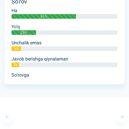
So’rov
Ha
61%
Yo’q
23%
Unchalik emas
9%
Javob berishga qiynalaman
7%
So'rovga