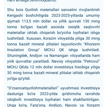
ham amalga oshirmoqdamiz.
Shu bois Qurilish materiallari sanoatini rivojlantirish
Kengashi boshchiligida 2023-2025-yillarda umumiy
qiymati 113,5 mln dollar va yillik quvvati 130 ming
tonna bo‘lgan bazalt asosida issiqlik saqlovchi
materiallar ishlab chiqarish bo‘yicha loyihalari ishga
tushiriladi. Xususan, Xorazm viloyatida yiliga 30 ming
tonna bazalt mineral plitalari tayyorlovchi "Khorezm
Insulation Group" MCHJ QK ishga tushiriladi.
Shuningdek, Andijon va Namangan viloyatlarida ham
yirik quvvatlar yaratiladi. Navoiy viloyatida “Petrovul”
MCHJ QKda 12 mln dollar investitsiya hisobiga yiliga
30 ming tonna bazalt mineral plitalar ishlab chiqarish
yo‘lga qo‘yildi.
“O‘zsanoatqurilishmateriallari” uyushmasi Investitsiya
dasturiga ko‘ra 2023-yilda qo‘shimcha ravishda
istiqbolli investitsiya loyihalari ham shakllantirilgan.
Unga ko‘ra, Farg‘ona, Andijon, Navoiy va Xorazm