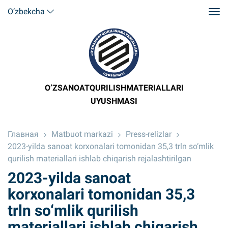
O’zbekcha
O’ZSANOATQURILISHMATERIALLARI
UYUSHMASI
Главная
Matbuot markazi
Press-relizlar
2023-yilda sanoat korxonalari tomonidan 35,3 trln so‘mlik
qurilish materiallari ishlab chiqarish rejalashtirilgan
2023-yilda sanoat
korxonalari tomonidan 35,3
trln so‘mlik qurilish
materiallari ishlab chiqarish