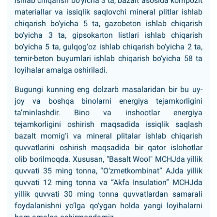
ishlab chiqarish bo‘yicha 3 ta, bazalt asosida kompozit
materiallar va issiqlik saqlovchi mineral plitlar ishlab
chiqarish bo‘yicha 5 ta, gazobeton ishlab chiqarish
bo‘yicha 3 ta, gipsokarton listlari ishlab chiqarish
bo‘yicha 5 ta, gulqog‘oz ishlab chiqarish bo‘yicha 2 ta,
temir-beton buyumlari ishlab chiqarish bo‘yicha 58 ta
loyihalar amalga oshiriladi.
Bugungi kunning eng dolzarb masalaridan bir bu uy-
joy va boshqa binolarni energiya tejamkorligini
ta’minlashdir. Bino va inshootlar energiya
tejamkorligini oshirish maqsadida issiqlik saqlash
bazalt momig‘i va mineral plitalar ishlab chiqarish
quvvatlarini oshirish maqsadida bir qator islohotlar
olib borilmoqda. Xususan, "Basalt Wool" MCHJda yillik
quvvati 35 ming tonna, “O‘zmetkombinat” AJda yillik
quvvati 12 ming tonna va “Akfa Insulation” MCHJda
yillik quvvati 30 ming tonna quvvatlardan samarali
foydalanishni yo‘lga qo‘ygan holda yangi loyihalarni