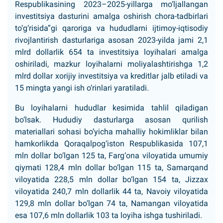
Respublikasining 2023–2025-yillarga mo‘ljallangan
investitsiya dasturini amalga oshirish chora-tadbirlari
to‘g‘risida”gi qaroriga va hududlarni ijtimoy-iqtisodiy
rivojlantirish dasturlariga asosan 2023-yilda jami 2,1
mlrd dollarlik 654 ta investitsiya loyihalari amalga
oshiriladi, mazkur loyihalarni moliyalashtirishga 1,2
mlrd dollar xorijiy investitsiya va kreditlar jalb etiladi va
15 mingta yangi ish o‘rinlari yaratiladi.
Bu loyihalarni hududlar kesimida tahlil qiladigan
bo‘lsak. Hududiy dasturlarga asosan qurilish
materiallari sohasi bo‘yicha mahalliy hokimliklar bilan
hamkorlikda Qoraqalpog‘iston Respublikasida 107,1
mln dollar bo‘lgan 125 ta, Farg‘ona viloyatida umumiy
qiymati 128,4 mln dollar bo‘lgan 115 ta, Samarqand
viloyatida 228,5 mln dollar bo‘lgan 154 ta, Jizzax
viloyatida 240,7 mln dollarlik 44 ta, Navoiy viloyatida
129,8 mln dollar bo‘lgan 74 ta, Namangan viloyatida
esa 107,6 mln dollarlik 103 ta loyiha ishga tushiriladi.