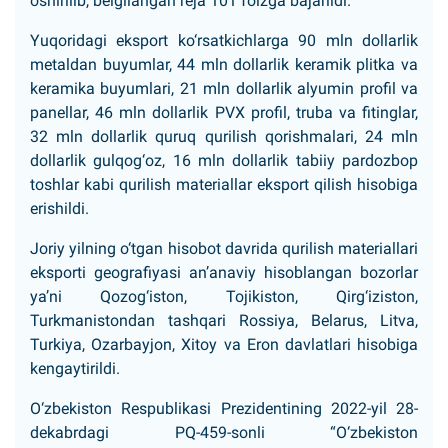
oshirilib, belgilangan reja 101 foizga bajarildi.
Yuqoridagi eksport ko‘rsatkichlarga 90 mln dollarlik
metaldan buyumlar, 44 mln dollarlik keramik plitka va
keramika buyumlari, 21 mln dollarlik alyumin profil va
panellar, 46 mln dollarlik PVX profil, truba va fitinglar,
32 mln dollarlik quruq qurilish qorishmalari, 24 mln
dollarlik gulqog‘oz, 16 mln dollarlik tabiiy pardozbop
toshlar kabi qurilish materiallar eksport qilish hisobiga
erishildi.
Joriy yilning o‘tgan hisobot davrida qurilish materiallari
eksporti geografiyasi an’anaviy hisoblangan bozorlar
ya’ni Qozog‘iston, Tojikiston, Qirg‘iziston,
Turkmanistondan tashqari Rossiya, Belarus, Litva,
Turkiya, Ozarbayjon, Xitoy va Eron davlatlari hisobiga
kengaytirildi.
O‘zbekiston Respublikasi Prezidentining 2022-yil 28-
dekabrdagi PQ-459-sonli “O‘zbekiston