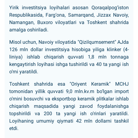
Yirik investitsiya loyihalari asosan Qoraqalpog‘iston
Respublikasida, Farg‘ona, Samarqand, Jizzax Navoiy,
Namangan, Buxoro viloyatlari va Toshkent shahrida
amalga oshiriladi.
Misol uchun, Navoiy viloyatida "Qizilqumsement" AJda
126 mln dollar investitsiya hisobiga yiliga klinker (4-
liniya) ishlab chiqarish quvvati 1,8 mln tonnaga
kengaytirish loyihasi ishga tushirildi va 40 ta yangi ish
o‘rni yaratildi.
Toshkent shahrida esa "Oriyent Keramik" MCHJ
tomonidan yillik quvvati 9,0 mln.kv.m bo‘lgan import
o‘rnini bosuvchi va eksportbop keramik plitkalar ishlab
chiqarish maqsadida yangi zavod foydalanishga
topshirildi va 200 ta yangi ish o‘rinlari yaratildi.
Loyihaning umumiy qiymati 42 mln dollarni tashkil
etdi.