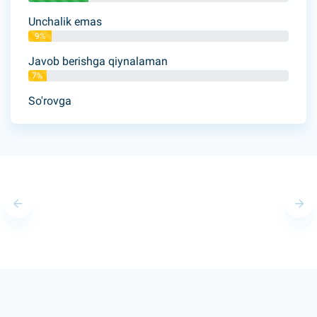
Unchalik emas
9%
Javob berishga qiynalaman
7%
So'rovga