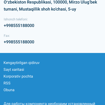
Oʻzbekiston Respublikasi, 100000, Mirzo Ulug‘bek
tumani, Mustaqillik shoh ko‘chasi, 5-uy
Ishonch telefoni:
+998555188000
Fax:
+998555188000
Kengaytirilgan qidiruv
Sayt xaritasi
Korporativ pochta
RSS
Obuna
Для работы компонента необходим установленный