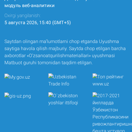
модуль веб-аналитики
Oxirgi yangilanish:
5 августа 2026, 15:40 (GMT+5)
Saytdan olingan ma’lumotlarni chop etganda Uyushma
saytiga havola qilish majburiy. Saytda chop etilgan barcha
axborotlar «O‘zsanoatqurilishmateriallari» uyushmasi
Matbuot guruhi tomonidan taqdim etilgan.