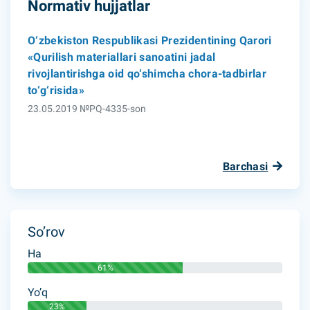
Normativ hujjatlar
O‘zbekiston Respublikasi Prezidentining Qarori
«Qurilish materiallari sanoatini jadal
rivojlantirishga oid qo‘shimcha chora-tadbirlar
to‘g‘risida»
23.05.2019 №PQ-4335-son
Barchasi
So’rov
Ha
61%
Yo’q
23%