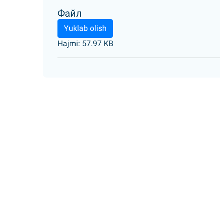
Файл
Yuklab olish
Hajmi: 57.97 KB