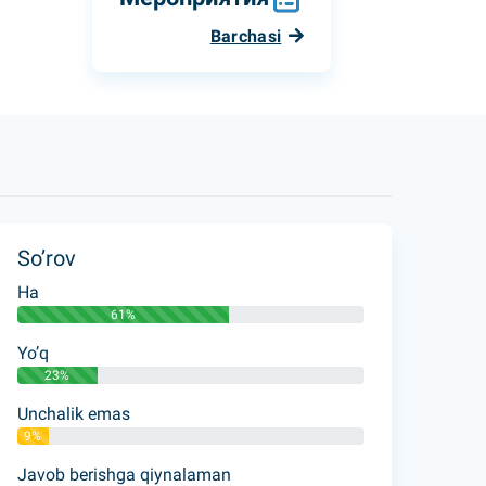
Barchasi
So’rov
Ha
61%
Yo’q
23%
Unchalik emas
9%
Javob berishga qiynalaman