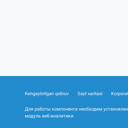
Kengaytirilgan qidiruv
Sayt xaritasi
Korpora
Для работы компонента необходим установле
модуль веб-аналитики