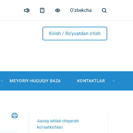
O’zbekcha
Kirish / Ro'yxatdan o'tish
ME'YORIY-HUQUQIY BAZA
KONTAKTLAR
Asosiy ishlab chiqarish
ko’rsatkichlari