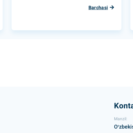
Barchasi
Konta
Manzil:
Oʻzbeki