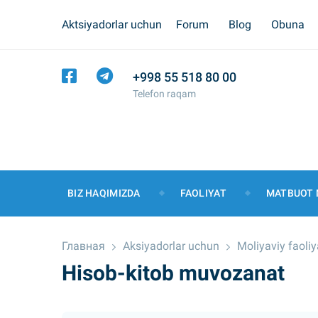
Aktsiyadorlar uchun
Forum
Blog
Obuna
+998 55 518 80 00
Telefon raqam
BIZ HAQIMIZDA
FAOLIYAT
MATBUOT 
Главная
Aksiyadorlar uchun
Moliyaviy faoliy
Hisob-kitob muvozanat