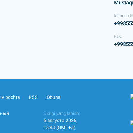
Mustaqil
Ishonch te
+99855
Fax:
+99855
tiv pochta
RSS
Obuna
нный
Oxirgi yangilanish:
5 августа 2026,
15:40 (GMT+5)