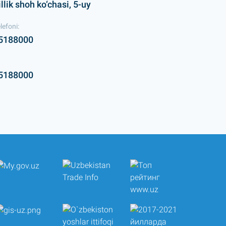
lik shoh ko‘chasi, 5-uy
lefoni:
5188000
5188000