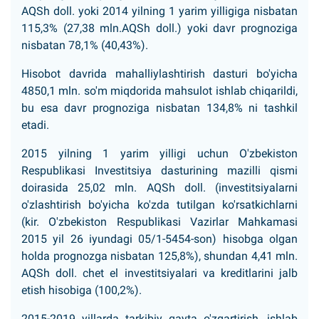
AQSh doll. yoki 2014 yilning 1 yarim yilligiga nisbatan
115,3% (27,38 mln.AQSh doll.) yoki davr prognoziga
nisbatan 78,1% (40,43%).
Hisobot davrida mahalliylashtirish dasturi bo'yicha
4850,1 mln. so'm miqdorida mahsulot ishlab chiqarildi,
bu esa davr prognoziga nisbatan 134,8% ni tashkil
etadi.
2015 yilning 1 yarim yilligi uchun O'zbekiston
Respublikasi Investitsiya dasturining mazilli qismi
doirasida 25,02 mln. AQSh doll. (investitsiyalarni
o'zlashtirish bo'yicha ko'zda tutilgan ko'rsatkichlarni
(kir. O'zbekiston Respublikasi Vazirlar Mahkamasi
2015 yil 26 iyundagi 05/1-5454-son) hisobga olgan
holda prognozga nisbatan 125,8%), shundan 4,41 mln.
AQSh doll. chet el investitsiyalari va kreditlarini jalb
etish hisobiga (100,2%).
2015-2019 yillarda tarkibiy qayta o'zgartirish, ishlab