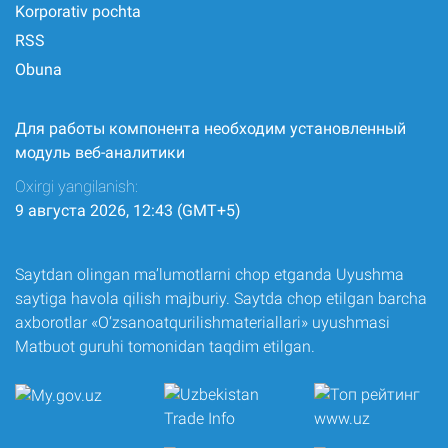
Korporativ pochta
RSS
Obuna
Для работы компонента необходим установленный
модуль веб-аналитики
Oxirgi yangilanish:
9 августа 2026, 12:43 (GMT+5)
Saytdan olingan ma’lumotlarni chop etganda Uyushma
saytiga havola qilish majburiy. Saytda chop etilgan barcha
axborotlar «O‘zsanoatqurilishmateriallari» uyushmasi
Matbuot guruhi tomonidan taqdim etilgan.