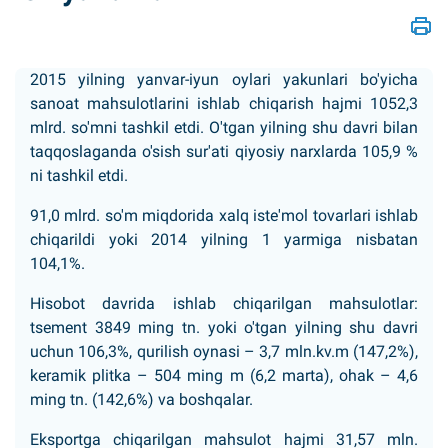
2015 yilning yanvar-iyun oylari yakunlari bo'yicha
sanoat mahsulotlarini ishlab chiqarish hajmi 1052,3
mlrd. so'mni tashkil etdi. O'tgan yilning shu davri bilan
taqqoslaganda o'sish sur'ati qiyosiy narxlarda 105,9 %
ni tashkil etdi.
91,0 mlrd. so'm miqdorida xalq iste'mol tovarlari ishlab
chiqarildi yoki 2014 yilning 1 yarmiga nisbatan
104,1%.
Hisobot davrida ishlab chiqarilgan mahsulotlar:
tsement 3849 ming tn. yoki o'tgan yilning shu davri
uchun 106,3%, qurilish oynasi – 3,7 mln.kv.m (147,2%),
keramik plitka – 504 ming m (6,2 marta), ohak – 4,6
ming tn. (142,6%) va boshqalar.
Eksportga chiqarilgan mahsulot hajmi 31,57 mln.