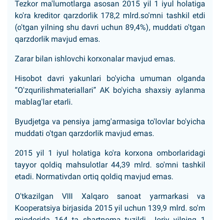
Tezkor ma'lumotlarga asosan 2015 yil 1 iyul holatiga
ko'ra kreditor qarzdorlik 178,2 mlrd.so'mni tashkil etdi
(o'tgan yilning shu davri uchun 89,4%), muddati o'tgan
qarzdorlik mavjud emas.
Zarar bilan ishlovchi korxonalar mavjud emas.
Hisobot davri yakunlari bo'yicha umuman olganda
“O'zqurilishmateriallari” AK bo'yicha shaxsiy aylanma
mablag'lar etarli.
Byudjetga va pensiya jamg'armasiga to'lovlar bo'yicha
muddati o'tgan qarzdorlik mavjud emas.
2015 yil 1 iyul holatiga ko'ra korxona omborlaridagi
tayyor qoldiq mahsulotlar 44,39 mlrd. so'mni tashkil
etadi. Normativdan ortiq qoldiq mavjud emas.
O'tkazilgan VIII Xalqaro sanoat yarmarkasi va
Kooperatsiya birjasida 2015 yil uchun 139,9 mlrd. so'm
miqdorida 164 ta shartnoma tuzildi. Joriy yilning 1