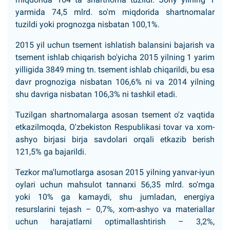
yarmida 74,5 mlrd. so'm miqdorida shartnomalar
tuzildi yoki prognozga nisbatan 100,1%.
2015 yil uchun tsement ishlatish balansini bajarish va
tsement ishlab chiqarish bo'yicha 2015 yilning 1 yarim
yilligida 3849 ming tn. tsement ishlab chiqarildi, bu esa
davr prognoziga nisbatan 106,6% ni va 2014 yilning
shu davriga nisbatan 106,3% ni tashkil etadi.
Tuzilgan shartnomalarga asosan tsement o'z vaqtida
etkazilmoqda, O'zbekiston Respublikasi tovar va xom-
ashyo birjasi birja savdolari orqali etkazib berish
121,5% ga bajarildi.
Tezkor ma'lumotlarga asosan 2015 yilning yanvar-iyun
oylari uchun mahsulot tannarxi 56,35 mlrd. so'mga
yoki 10% ga kamaydi, shu jumladan, energiya
resurslarini tejash – 0,7%, xom-ashyo va materiallar
uchun harajatlarni optimallashtirish – 3,2%,