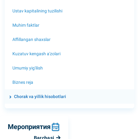
Ustav kapitalining tuzilishi
Muhim faktlar
Affillangan shaxslar
Kuzatuv kengash a'zolari
Umumiy yig'ilish
Biznes reja
Chorak va yillik hisobotlari
Мероприятия
Barchasi