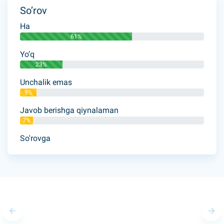
So’rov
Ha
61%
Yo’q
23%
Unchalik emas
9%
Javob berishga qiynalaman
7%
So'rovga