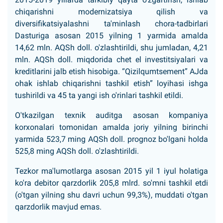
chiqarishni modernizatsiya qilish va
diversifikatsiyalashni ta'minlash chora-tadbirlari
Dasturiga asosan 2015 yilning 1 yarmida amalda
14,62 mln. AQSh doll. o'zlashtirildi, shu jumladan, 4,21
mln. AQSh doll. miqdorida chet el investitsiyalari va
kreditlarini jalb etish hisobiga. “Qizilqumtsement” AJda
ohak ishlab chiqarishni tashkil etish” loyihasi ishga
tushirildi va 45 ta yangi ish o'rinlari tashkil etildi.
O'tkazilgan texnik auditga asosan kompaniya
korxonalari tomonidan amalda joriy yilning birinchi
yarmida 523,7 ming AQSh doll. prognoz bo'lgani holda
525,8 ming AQSh doll. o'zlashtirildi.
Tezkor ma'lumotlarga asosan 2015 yil 1 iyul holatiga
ko'ra debitor qarzdorlik 205,8 mlrd. so'mni tashkil etdi
(o'tgan yilning shu davri uchun 99,3%), muddati o'tgan
qarzdorlik mavjud emas.