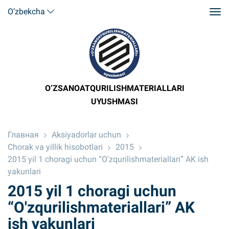
O’zbekcha
O’ZSANOATQURILISHMATERIALLARI
UYUSHMASI
Главная
Aksiyadorlar uchun
Chorak va yillik hisobotlari
2015
2015 yil 1 choragi uchun “O'zqurilishmateriallari” AK ish
yakunlari
2015 yil 1 choragi uchun
“O'zqurilishmateriallari” AK
ish yakunlari