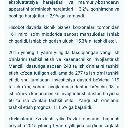
ekspluatatsiya harajatlari va ma'muriy-boshqaruv
apparatini ta'minlash harajatlari – 3,2%, qo'shimcha va
boshqa harajatlar – 2,9% ga kamaydi.
Hisobot davrida kichik biznes korxonalari tomonidan
161 mlrd. so'm miqdorida sanoat mahsulotlari ishlab
chiqarildi, ishlab chiqarish ulushi 15,3% ni tashkil etdi.
2015 yilning 1 yarim yilligida tasdiqlangan yangi ish
o'rinlarini tashkil etish va kasanachilikni rivojlantirish
Manzilli dasturiga asosan 248 ta ish o'rinlarini tashkil
etish ko'zda tutilgan edi, amalda 277 ta ish o'rni tashkil
etildi, shu jumladan, investitsiya dasturi bo'yicha 119
ta ish o'rni, sohani rivojlantirish dasturi bo'yicha 98 ta
ish o'rni va kasanachilikni rivojlantirish dasturi bo'yicha
60 ta ish o'rinlari tashkil etildi. Yangi ish o'rinlarini
tashkil etish prognozi 111,6% ga bajarildi.
«Keksalarni e'zozlash yili» Davlat dasturini bajarish
bo'yicha 2015 yilning 1 yarim yilligida sog'liqni saqlash