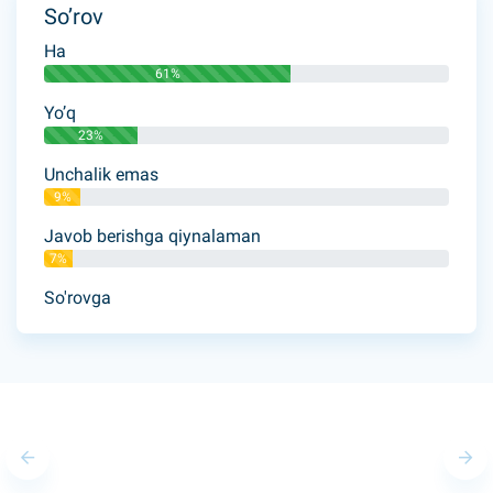
So’rov
Ha
61%
Yo’q
23%
Unchalik emas
9%
Javob berishga qiynalaman
7%
So'rovga