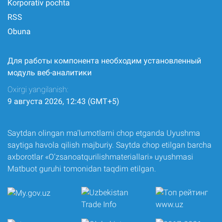
Korporativ pochta
RSS
Obuna
Для работы компонента необходим установленный
модуль веб-аналитики
Oxirgi yangilanish:
9 августа 2026, 12:43 (GMT+5)
Saytdan olingan ma’lumotlarni chop etganda Uyushma
saytiga havola qilish majburiy. Saytda chop etilgan barcha
axborotlar «O‘zsanoatqurilishmateriallari» uyushmasi
Matbuot guruhi tomonidan taqdim etilgan.