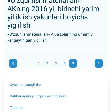
«O'zqurilishmateriallari»
AKning 2016 yil birinchi yarim
yillik ish yakunlari bo'yicha
yig'ilishi
«O'zqurilishmateriallari» AK a'zolarining umumiy
kengaytirilgan yig'ilishi
1
2
3
4
5
Uyushma yangiliklar
Rahbarlarining nutqlari va chiqishlari
Tadbirlar