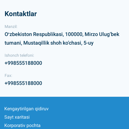
Kontaktlar
Manzil:
Oʻzbekiston Respublikasi, 100000, Mirzo Ulug‘bek
tumani, Mustaqillik shoh ko‘chasi, 5-uy
Ishonch telefoni:
+998555188000
Fax:
+998555188000
Kengaytirilgan qidiruv
Sayt xaritasi
Korporativ pochta