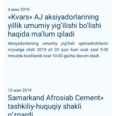
4 июн 2019
«Kvars» AJ aksiyadorlarining
yillik umumiy yig‘ilishi bo‘lishi
haqida ma’lum qiladi
Aksiyadorlarning umumiy yig‘ilish qatnashchilarini
ro‘yxatga olish 2019 yil 20 iyun kuni soat soat 9-30
minutda boshlanib soat 10-00 gacha davom etadi.
15 мая 2019
Samarkand Afrosiab Cement»
tashkiliy-huquqiy shakli
o’zgardi