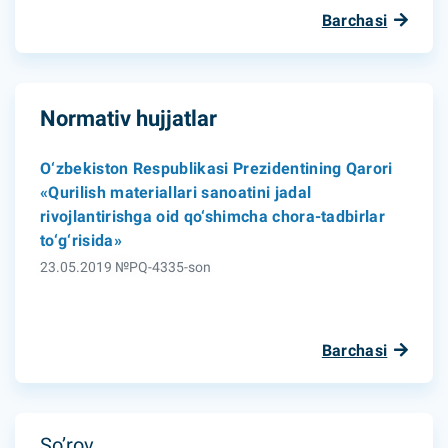
Barchasi
Normativ hujjatlar
O‘zbekiston Respublikasi Prezidentining Qarori
«Qurilish materiallari sanoatini jadal
rivojlantirishga oid qo‘shimcha chora-tadbirlar
to‘g‘risida»
23.05.2019 №PQ-4335-son
Barchasi
So’rov