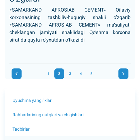
«SAMARKAND AFROSIAB CEMENT» Oilaviy
korxonasining tashkiliy-huquqiy shakli o’zgarib
«SAMARKAND AFROSIAB CEMENT» ma’suliyati
cheklangan jamiyati shaklidagi Qo’shma korxona
sifatida qayta ro’yxatdan o’tkazildi
1
2
3
4
5
Uyushma yangiliklar
Rahbarlarining nutqlari va chiqishlari
Tadbirlar