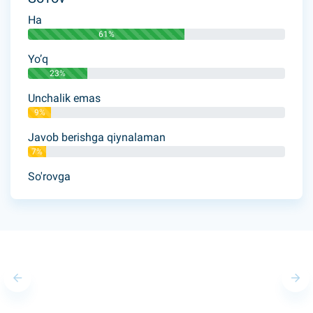
Ha
61%
Yo’q
23%
Unchalik emas
9%
Javob berishga qiynalaman
7%
So'rovga