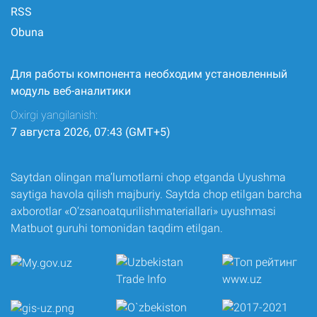
RSS
Obuna
Для работы компонента необходим установленный
модуль веб-аналитики
Oxirgi yangilanish:
7 августа 2026, 07:43 (GMT+5)
Saytdan olingan ma’lumotlarni chop etganda Uyushma
saytiga havola qilish majburiy. Saytda chop etilgan barcha
axborotlar «O‘zsanoatqurilishmateriallari» uyushmasi
Matbuot guruhi tomonidan taqdim etilgan.