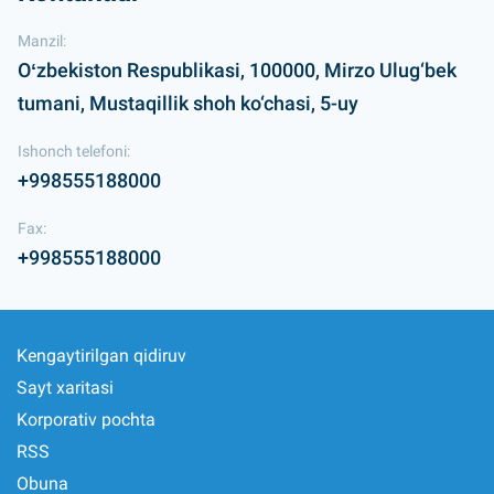
Manzil:
Oʻzbekiston Respublikasi, 100000, Mirzo Ulug‘bek
tumani, Mustaqillik shoh ko‘chasi, 5-uy
Ishonch telefoni:
+998555188000
Fax:
+998555188000
Kengaytirilgan qidiruv
Sayt xaritasi
Korporativ pochta
RSS
Obuna