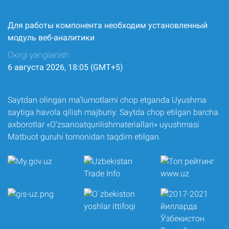
Для работы компонента необходим установленный
модуль веб-аналитики
Oxirgi yangilanish:
6 августа 2026, 18:05 (GMT+5)
Saytdan olingan ma’lumotlarni chop etganda Uyushma
saytiga havola qilish majburiy. Saytda chop etilgan barcha
axborotlar «O‘zsanoatqurilishmateriallari» uyushmasi
Matbuot guruhi tomonidan taqdim etilgan.