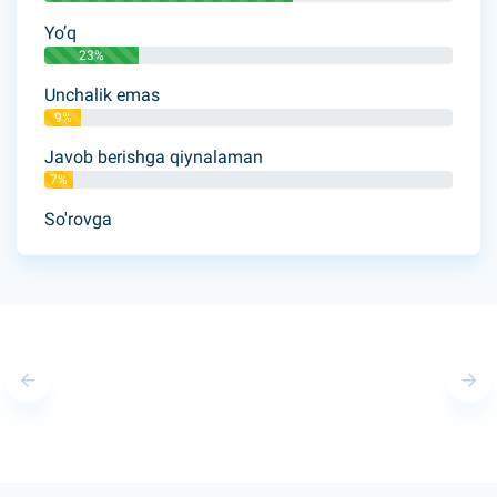
Yo’q
23%
Unchalik emas
9%
Javob berishga qiynalaman
7%
So'rovga