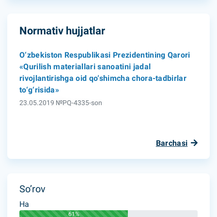
Normativ hujjatlar
O‘zbekiston Respublikasi Prezidentining Qarori
«Qurilish materiallari sanoatini jadal
rivojlantirishga oid qo‘shimcha chora-tadbirlar
to‘g‘risida»
23.05.2019 №PQ-4335-son
Barchasi
So’rov
Ha
61%