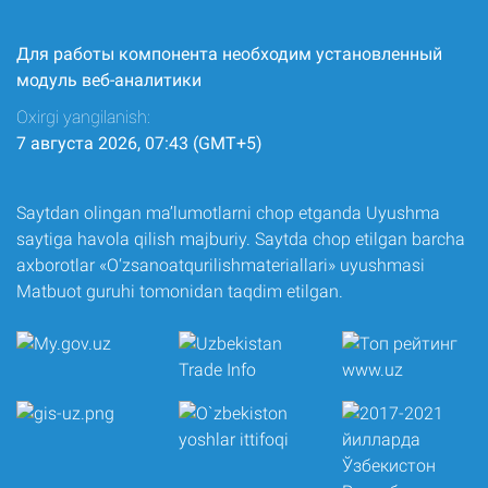
Для работы компонента необходим установленный
модуль веб-аналитики
Oxirgi yangilanish:
7 августа 2026, 07:43 (GMT+5)
Saytdan olingan ma’lumotlarni chop etganda Uyushma
saytiga havola qilish majburiy. Saytda chop etilgan barcha
axborotlar «O‘zsanoatqurilishmateriallari» uyushmasi
Matbuot guruhi tomonidan taqdim etilgan.