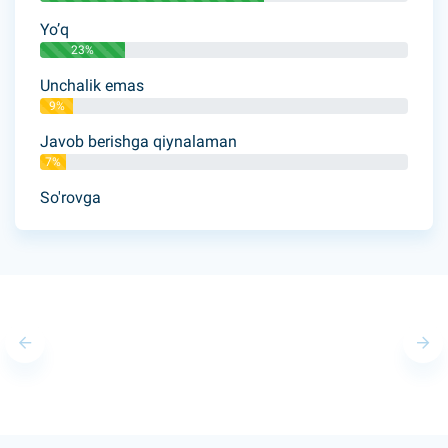
Yo’q
23%
Unchalik emas
9%
Javob berishga qiynalaman
7%
So'rovga