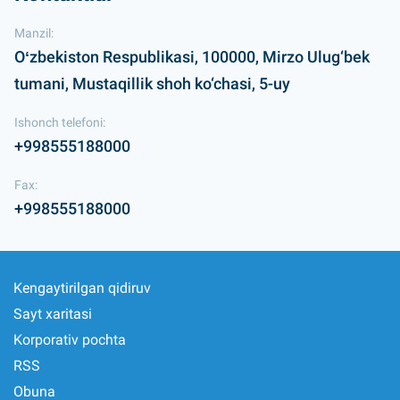
Manzil:
Oʻzbekiston Respublikasi, 100000, Mirzo Ulug‘bek
tumani, Mustaqillik shoh ko‘chasi, 5-uy
Ishonch telefoni:
+998555188000
Fax:
+998555188000
Kengaytirilgan qidiruv
Sayt xaritasi
Korporativ pochta
RSS
Obuna