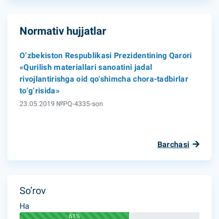
Normativ hujjatlar
O‘zbekiston Respublikasi Prezidentining Qarori
«Qurilish materiallari sanoatini jadal
rivojlantirishga oid qo‘shimcha chora-tadbirlar
to‘g‘risida»
23.05.2019 №PQ-4335-son
Barchasi
So’rov
Ha
61%