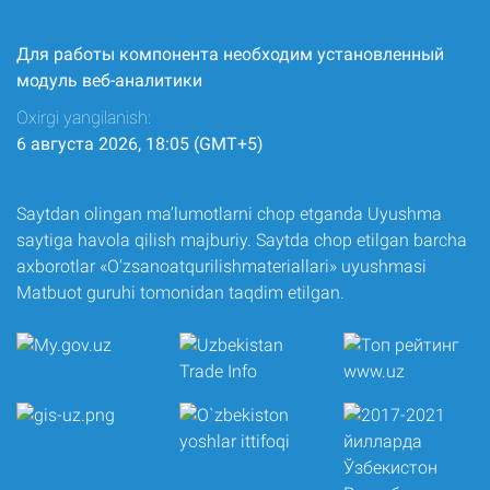
Для работы компонента необходим установленный
модуль веб-аналитики
Oxirgi yangilanish:
6 августа 2026, 18:05 (GMT+5)
Saytdan olingan ma’lumotlarni chop etganda Uyushma
saytiga havola qilish majburiy. Saytda chop etilgan barcha
axborotlar «O‘zsanoatqurilishmateriallari» uyushmasi
Matbuot guruhi tomonidan taqdim etilgan.