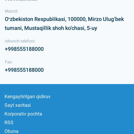
Manzil:
Oʻzbekiston Respublikasi, 100000, Mirzo Ulug‘bek
tumani, Mustaqillik shoh ko‘chasi, 5-uy
Ishonch telefoni:
+998555188000
Fax:
+998555188000
Kengaytirilgan qidiruv
Sayt xaritasi
Korporativ pochta
RSS
Obuna