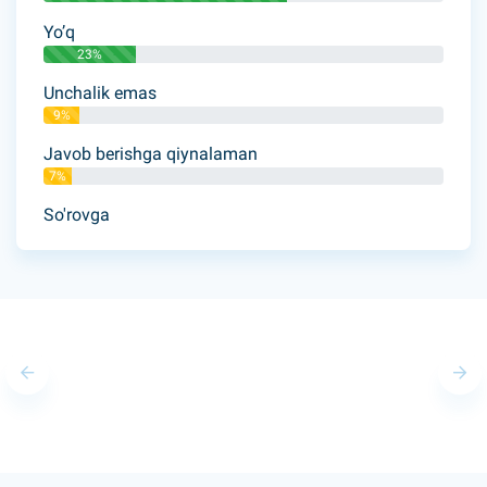
Yo’q
23%
Unchalik emas
9%
Javob berishga qiynalaman
7%
So'rovga