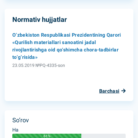
Normativ hujjatlar
O‘zbekiston Respublikasi Prezidentining Qarori
«Qurilish materiallari sanoatini jadal
rivojlantirishga oid qo‘shimcha chora-tadbirlar
to‘g‘risida»
23.05.2019 №PQ-4335-son
Barchasi
So’rov
Ha
61%