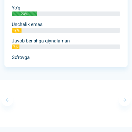
Yo’q
23%
Unchalik emas
9%
Javob berishga qiynalaman
7%
So'rovga