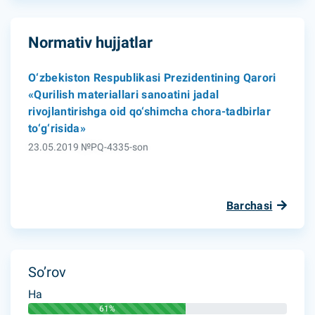
Normativ hujjatlar
O‘zbekiston Respublikasi Prezidentining Qarori
«Qurilish materiallari sanoatini jadal
rivojlantirishga oid qo‘shimcha chora-tadbirlar
to‘g‘risida»
23.05.2019 №PQ-4335-son
Barchasi
So’rov
Ha
61%