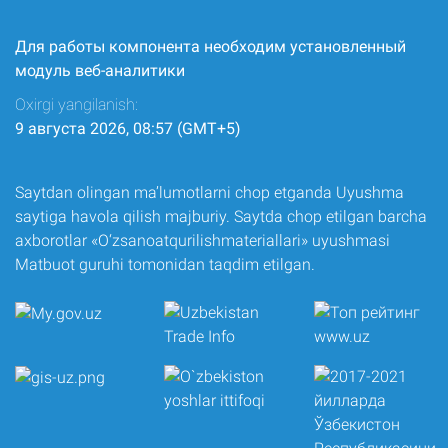
Для работы компонента необходим установленный
модуль веб-аналитики
Oxirgi yangilanish:
9 августа 2026, 08:57 (GMT+5)
Saytdan olingan ma’lumotlarni chop etganda Uyushma
saytiga havola qilish majburiy. Saytda chop etilgan barcha
axborotlar «O‘zsanoatqurilishmateriallari» uyushmasi
Matbuot guruhi tomonidan taqdim etilgan.