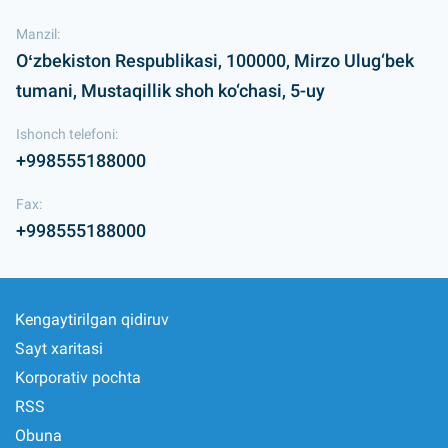
Manzil:
Oʻzbekiston Respublikasi, 100000, Mirzo Ulug‘bek
tumani, Mustaqillik shoh ko‘chasi, 5-uy
Ishonch telefoni:
+998555188000
Fax:
+998555188000
Kengaytirilgan qidiruv
Sayt xaritasi
Korporativ pochta
RSS
Obuna